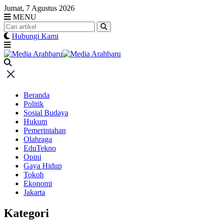
Skip
Jumat, 7 Agustus 2026
to
MENU
content
Hubungi Kami
Beranda
Politik
Sosial Budaya
Hukum
Pemerintahan
Olahraga
EduTekno
Opini
Gaya Hidup
Tokoh
Ekonomi
Jakarta
Kategori