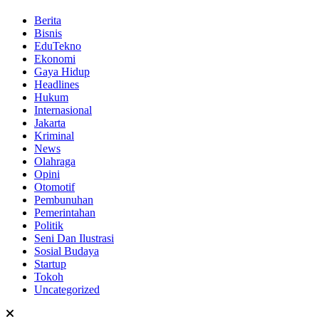
Berita
Bisnis
EduTekno
Ekonomi
Gaya Hidup
Headlines
Hukum
Internasional
Jakarta
Kriminal
News
Olahraga
Opini
Otomotif
Pembunuhan
Pemerintahan
Politik
Seni Dan Ilustrasi
Sosial Budaya
Startup
Tokoh
Uncategorized