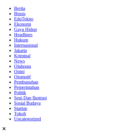
Berita
Bisnis
EduTekno
Ekonomi
Gaya Hidup
Headlines
Hukum
Internasional
Jakarta
Kriminal
News
Olahraga
Opini
Otomotif
Pembunuhan
Pemerintahan
Politik
Seni Dan Ilustrasi
Sosial Budaya
Startup
Tokoh
Uncategorized