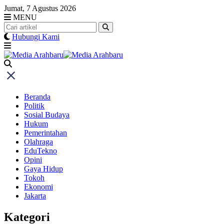
Skip
Jumat, 7 Agustus 2026
to
MENU
content
Hubungi Kami
Beranda
Politik
Sosial Budaya
Hukum
Pemerintahan
Olahraga
EduTekno
Opini
Gaya Hidup
Tokoh
Ekonomi
Jakarta
Kategori