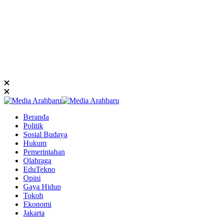
Beranda
Politik
Sosial Budaya
Hukum
Pemerintahan
Olahraga
EduTekno
Opini
Gaya Hidup
Tokoh
Ekonomi
Jakarta