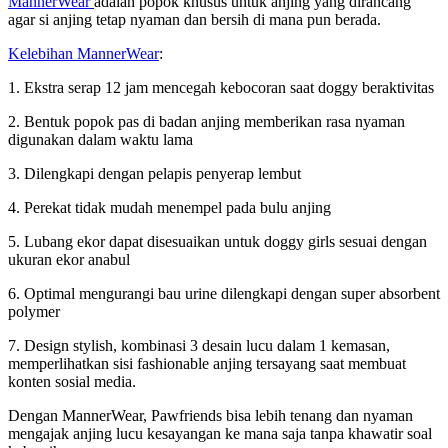
MannerWear
adalah popok khusus untuk anjing yang dirancang
agar si anjing tetap nyaman dan bersih di mana pun berada.
Kelebihan MannerWear
:
1. Ekstra serap 12 jam mencegah kebocoran saat doggy beraktivitas
2. Bentuk popok pas di badan anjing memberikan rasa nyaman
digunakan dalam waktu lama
3. Dilengkapi dengan pelapis penyerap lembut
4. Perekat tidak mudah menempel pada bulu anjing
5. Lubang ekor dapat disesuaikan untuk doggy girls sesuai dengan
ukuran ekor anabul
6. Optimal mengurangi bau urine dilengkapi dengan super absorbent
polymer
7. Design stylish, kombinasi 3 desain lucu dalam 1 kemasan,
memperlihatkan sisi fashionable anjing tersayang saat membuat
konten sosial media.
Dengan MannerWear, Pawfriends bisa lebih tenang dan nyaman
mengajak anjing lucu kesayangan ke mana saja tanpa khawatir soal