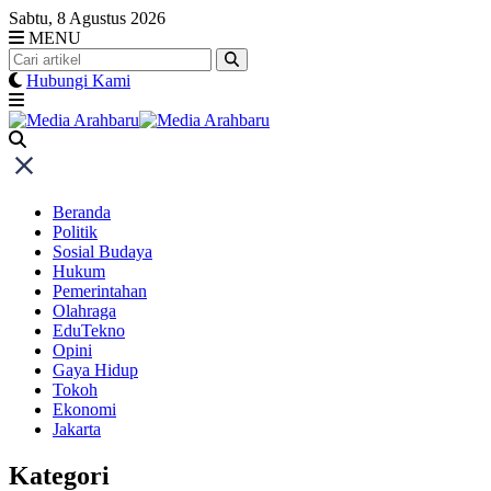
Skip
Sabtu, 8 Agustus 2026
to
MENU
content
Hubungi Kami
Beranda
Politik
Sosial Budaya
Hukum
Pemerintahan
Olahraga
EduTekno
Opini
Gaya Hidup
Tokoh
Ekonomi
Jakarta
Kategori