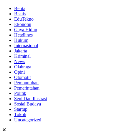
Berita
Bisnis
EduTekno
Ekonomi
Gaya Hidup
Headlines
Hukum
Internasional
Jakarta
Kriminal
News
Olahraga
Opini
Otomotif
Pembunuhan
Pemerintahan
Politik
Seni Dan Ilustrasi
Sosial Budaya
Startup
Tokoh
Uncategorized