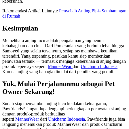
kebersihan.
Rekomendasi Artikel Lainnya:
Penyebab Anjing Pipis Sembarangan
di Rumah
Kesimpulan
Memelihara anjing lucu adalah pengalaman yang penuh
kebahagiaan dan cinta. Dari Pomeranian yang berbulu lebat hingga
Samoyed yang selalu tersenyum, setiap ras membawa keunikan
tersendiri. Yang terpenting, pastikan kamu siap memberikan
perawatan terbaik — termasuk menjaga kebersihan si anjing dengan
produk tepercaya seperti
MannerWear
dari
Unicharm Indonesia
.
Karena anjing yang bahagia dimulai dari pemilik yang peduli!
Yuk, Mulai Perjalananmu sebagai Pet
Owner Sekarang!
Sudah siap menyambut anjing lucu ke dalam keluargamu,
Pawfriends? Jangan lupa lengkapi perlengkapan perawatan si anjing
dengan produk-produk berkualitas
seperti
MannerWear
dari
Unicharm Indonesia
. Pawfriends juga bisa
langsung menemukan produk MannerWear dan produk Unicharm