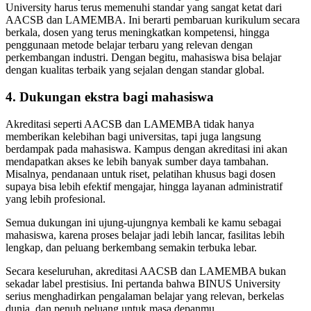
University harus terus memenuhi standar yang sangat ketat dari
AACSB dan LAMEMBA. Ini berarti pembaruan kurikulum secara
berkala, dosen yang terus meningkatkan kompetensi, hingga
penggunaan metode belajar terbaru yang relevan dengan
perkembangan industri. Dengan begitu, mahasiswa bisa belajar
dengan kualitas terbaik yang sejalan dengan standar global.
4. Dukungan ekstra bagi mahasiswa
Akreditasi seperti AACSB dan LAMEMBA tidak hanya
memberikan kelebihan bagi universitas, tapi juga langsung
berdampak pada mahasiswa. Kampus dengan akreditasi ini akan
mendapatkan akses ke lebih banyak sumber daya tambahan.
Misalnya, pendanaan untuk riset, pelatihan khusus bagi dosen
supaya bisa lebih efektif mengajar, hingga layanan administratif
yang lebih profesional.
Semua dukungan ini ujung-ujungnya kembali ke kamu sebagai
mahasiswa, karena proses belajar jadi lebih lancar, fasilitas lebih
lengkap, dan peluang berkembang semakin terbuka lebar.
Secara keseluruhan, akreditasi AACSB dan LAMEMBA bukan
sekadar label prestisius. Ini pertanda bahwa BINUS University
serius menghadirkan pengalaman belajar yang relevan, berkelas
dunia, dan penuh peluang untuk masa depanmu.