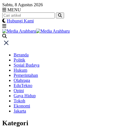
Skip
Sabtu, 8 Agustus 2026
to
MENU
content
Hubungi Kami
Beranda
Politik
Sosial Budaya
Hukum
Pemerintahan
Olahraga
EduTekno
Opini
Gaya Hidup
Tokoh
Ekonomi
Jakarta
Kategori