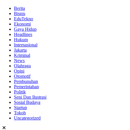
Berita
Bisnis
EduTekno
Ekonomi
Gaya Hidup
Headlines
Hukum
Internasional
Jakarta
Kriminal
News
Olahraga
Opini
Otomotif
Pembunuhan
Pemerintahan
Politik
Seni Dan Ilustrasi
Sosial Budaya
Startup
Tokoh
Uncategorized