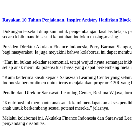
Rayakan 10 Tahun Perjalanan, Inspire Artistry Hadirkan Block 
Dukungan tersebut ditujukan untuk pengembangan fasilitas belajar, 
secara lebih mandiri sesuai kebutuhan individu masing-masing.
Presiden Direktur Akulaku Finance Indonesia, Perry Barman Slangor,
bagi masyarakat. Ia juga meyakini bahwa kolaborasi ini dapat membu
“Hari ini bukan sekadar seremonial, tetapi wujud nyata semangat ink
setiap anak memiliki potensi luar biasa yang dapat berkembang melal
“Kami berterima kasih kepada Saraswati Learning Center yang sela
Indonesia berkomitmen untuk terus menjalankan program CSR yang ber
Pendiri dan Direktur Saraswati Learning Center, Reshma Wijaya, tu
“Kontribusi ini membantu anak-anak kami mendapatkan akses pendidik
anak untuk berkembang sesuai potensi mereka,” jelasnya.
Melalui kolaborasi ini, Akulaku Finance Indonesia dan Saraswati Le
penyandang disabilitas.