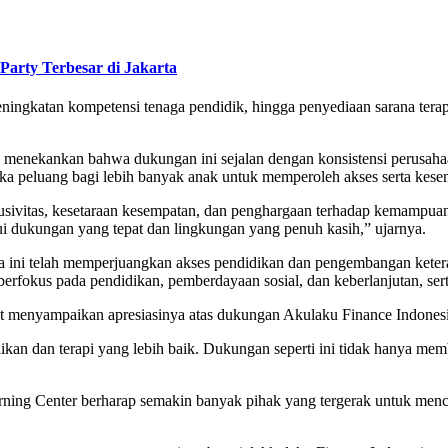
Party Terbesar di Jakarta
peningkatan kompetensi tenaga pendidik, hingga penyediaan sarana te
 menekankan bahwa dukungan ini sejalan dengan konsistensi perusahaa
ka peluang bagi lebih banyak anak untuk memperoleh akses serta kese
lusivitas, kesetaraan kesempatan, dan penghargaan terhadap kemampuan
ui dukungan yang tepat dan lingkungan yang penuh kasih,” ujarnya.
ma ini telah memperjuangkan akses pendidikan dan pengembangan kete
fokus pada pendidikan, pemberdayaan sosial, dan keberlanjutan, serta 
rut menyampaikan apresiasinya atas dukungan Akulaku Finance Indonesi
an dan terapi yang lebih baik. Dukungan seperti ini tidak hanya mem
arning Center berharap semakin banyak pihak yang tergerak untuk men