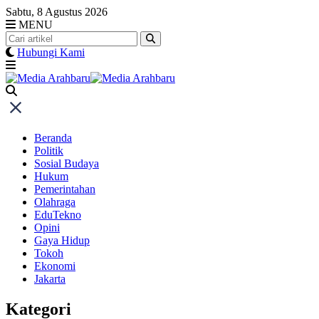
Skip
Sabtu, 8 Agustus 2026
to
MENU
content
Hubungi Kami
Beranda
Politik
Sosial Budaya
Hukum
Pemerintahan
Olahraga
EduTekno
Opini
Gaya Hidup
Tokoh
Ekonomi
Jakarta
Kategori