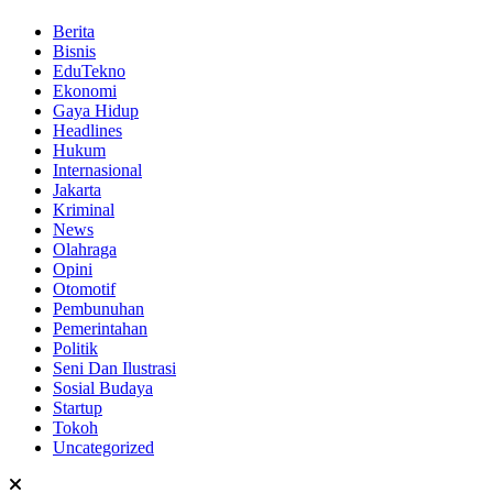
Berita
Bisnis
EduTekno
Ekonomi
Gaya Hidup
Headlines
Hukum
Internasional
Jakarta
Kriminal
News
Olahraga
Opini
Otomotif
Pembunuhan
Pemerintahan
Politik
Seni Dan Ilustrasi
Sosial Budaya
Startup
Tokoh
Uncategorized