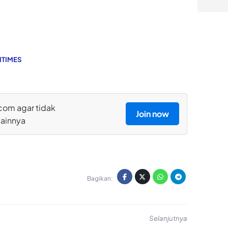
ITIMES
com agar tidak
Join now
lainnya
Bagikan:
Selanjutnya