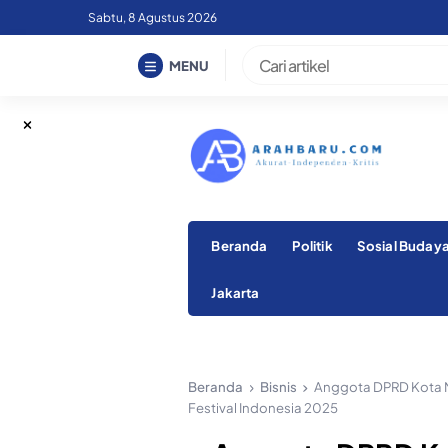
Skip
Sabtu, 8 Agustus 2026
to
content
MENU
Beranda
Politik
Sosial Buday
Jakarta
Beranda
Bisnis
Anggota DPRD Kota M
Festival Indonesia 2025