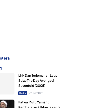
dstera
g
Lirik Dan Terjemahan Lagu
Seize The Day Avenged
Sevenfold (2005)
22 Juli 2023
Berita
Fatwa Mufti Yaman :
Pembatalan 21 Marga yang