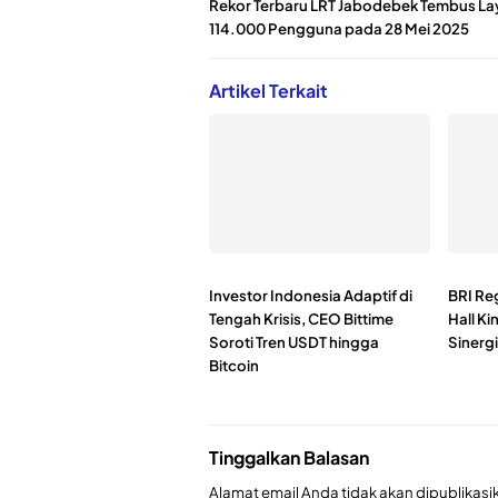
Rekor Terbaru LRT Jabodebek Tembus La
114.000 Pengguna pada 28 Mei 2025
Artikel Terkait
Investor Indonesia Adaptif di
BRI Reg
Tengah Krisis, CEO Bittime
Hall Ki
Soroti Tren USDT hingga
Sinerg
Bitcoin
Tinggalkan Balasan
Alamat email Anda tidak akan dipublikasi