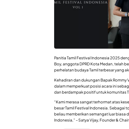
Panitia Tamil Festival Indonesia 202
Boy, anggota DPRD Kota Medan, telah be
perhelatan budaya Tamil terbesar yang aka
Kehadiran dan dukungan Bapak Rommy Va
dalam memperkuat posisi acara ini sebaga
dan berdampak positif untuk komunitas T
“Kami merasa sangat terhormat atas kes
besar Tamil Festival Indonesia. Sebaga
beliau memberikan semangat luar biasa d
Indonesia,” – Satya Vijay, Founder & Chai