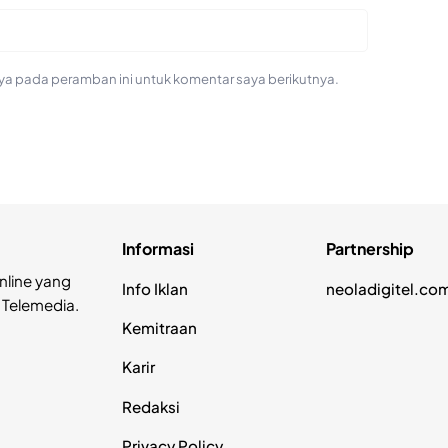
ya pada peramban ini untuk komentar saya berikutnya.
Informasi
Partnership
nline yang
Info Iklan
neoladigitel.co
 Telemedia.
Kemitraan
Karir
Redaksi
Privacy Policy