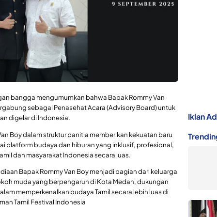
5 dengan bangga mengumumkan bahwa Bapak Rommy Van
rgabung sebagai Penasehat Acara (Advisory Board) untuk
Iklan A
n digelar di Indonesia.
n Boy dalam struktur panitia memberikan kekuatan baru
Trendin
i platform budaya dan hiburan yang inklusif, profesional,
amil dan masyarakat Indonesia secara luas.
ediaan Bapak Rommy Van Boy menjadi bagian dari keluarga
i tokoh muda yang berpengaruh di Kota Medan, dukungan
alam memperkenalkan budaya Tamil secara lebih luas di
rman Tamil Festival Indonesia