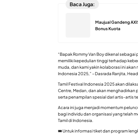
Baca Juga:
Maujual Gandeng AXI
Bonus Kuota
“Bapak Rommy Van Boy dikenal sebagai
memiliki kepedulian tinggi terhadap kebe
muda, dan kami yakin kolaborasi ini akan
Indonesia 2025,” – Dasrada Ranjita, Head 
Tamil Festival Indonesia 2025 akan dila
Centre, Medan, dan akan menghadirkan pe
serta penampilan spesial dari artis-artis 
Acara ini juga menjadi momentum pelun
bagi individu dan organisasi yang telah
Tamil di Indonesia.
🎟 Untuk informasi tiket dan program leng