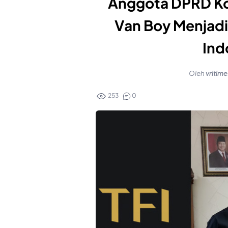
Anggota DPRD K
Van Boy Menjadi 
Ind
Oleh
vritim
253
0