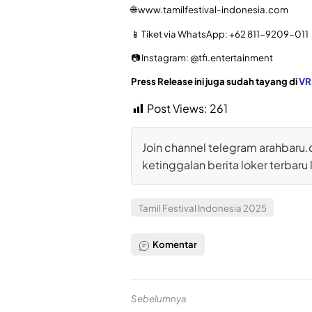
🌐 www.tamilfestival-indonesia.com
📱 Tiket via WhatsApp: +62 811-9209-011
📷 Instagram: @tfi.entertainment
Press Release ini juga sudah tayang di
VR
Post Views:
261
Join channel telegram arahbaru.
ketinggalan berita loker terbaru 
Tamil Festival Indonesia 2025
Komentar
Sebelumnya