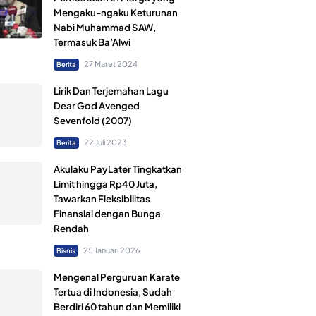
Mengaku-ngaku Keturunan
Nabi Muhammad SAW,
Termasuk Ba’Alwi
27 Maret 2024
Berita
Lirik Dan Terjemahan Lagu
Dear God Avenged
Sevenfold (2007)
22 Juli 2023
Berita
Akulaku PayLater Tingkatkan
Limit hingga Rp40 Juta,
Tawarkan Fleksibilitas
Finansial dengan Bunga
Rendah
25 Januari 2026
Bisnis
Mengenal Perguruan Karate
Tertua di Indonesia, Sudah
Berdiri 60 tahun dan Memiliki