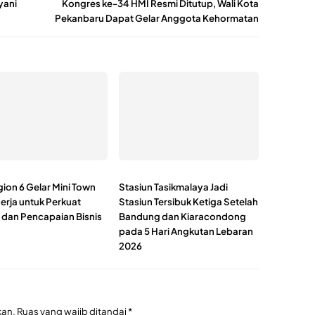
yani
Kongres ke-34 HMI Resmi Ditutup, Wali Kota
Pekanbaru Dapat Gelar Anggota Kehormatan
ion 6 Gelar Mini Town
Stasiun Tasikmalaya Jadi
nerja untuk Perkuat
Stasiun Tersibuk Ketiga Setelah
i dan Pencapaian Bisnis
Bandung dan Kiaracondong
pada 5 Hari Angkutan Lebaran
2026
kan.
Ruas yang wajib ditandai
*