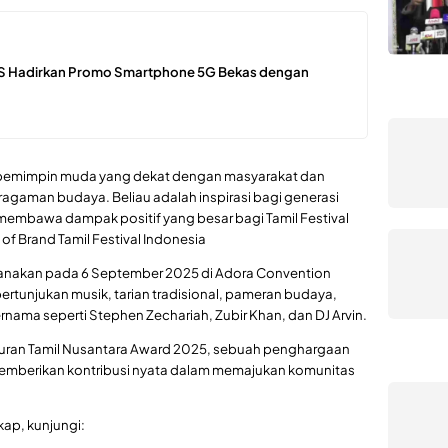
S Hadirkan Promo Smartphone 5G Bekas dengan
 pemimpin muda yang dekat dengan masyarakat dan
ragaman budaya. Beliau adalah inspirasi bagi generasi
 membawa dampak positif yang besar bagi Tamil Festival
of Brand Tamil Festival Indonesia
ksanakan pada 6 September 2025 di Adora Convention
rtunjukan musik, tarian tradisional, pameran budaya,
ternama seperti Stephen Zechariah, Zubir Khan, dan DJ Arvin.
curan Tamil Nusantara Award 2025, sebuah penghargaan
 memberikan kontribusi nyata dalam memajukan komunitas
kap, kunjungi: