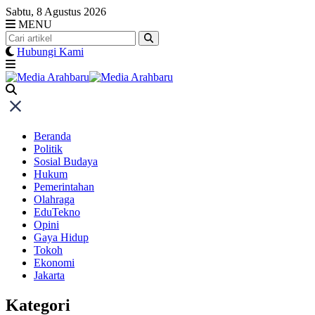
Skip
Sabtu, 8 Agustus 2026
to
MENU
content
Hubungi Kami
Beranda
Politik
Sosial Budaya
Hukum
Pemerintahan
Olahraga
EduTekno
Opini
Gaya Hidup
Tokoh
Ekonomi
Jakarta
Kategori