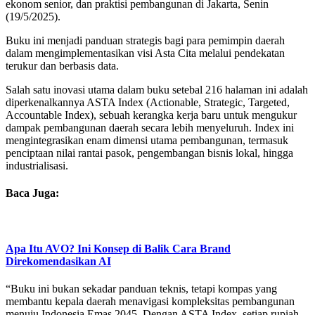
ekonom senior, dan praktisi pembangunan di Jakarta, Senin
(19/5/2025).
Buku ini menjadi panduan strategis bagi para pemimpin daerah
dalam mengimplementasikan visi Asta Cita melalui pendekatan
terukur dan berbasis data.
Salah satu inovasi utama dalam buku setebal 216 halaman ini adalah
diperkenalkannya ASTA Index (Actionable, Strategic, Targeted,
Accountable Index), sebuah kerangka kerja baru untuk mengukur
dampak pembangunan daerah secara lebih menyeluruh. Index ini
mengintegrasikan enam dimensi utama pembangunan, termasuk
penciptaan nilai rantai pasok, pengembangan bisnis lokal, hingga
industrialisasi.
Baca Juga:
Apa Itu AVO? Ini Konsep di Balik Cara Brand
Direkomendasikan AI
“Buku ini bukan sekadar panduan teknis, tetapi kompas yang
membantu kepala daerah menavigasi kompleksitas pembangunan
menuju Indonesia Emas 2045. Dengan ASTA Index, setiap rupiah