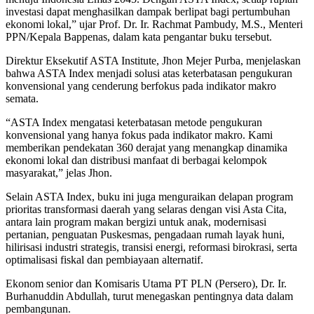
investasi dapat menghasilkan dampak berlipat bagi pertumbuhan
ekonomi lokal,” ujar Prof. Dr. Ir. Rachmat Pambudy, M.S., Menteri
PPN/Kepala Bappenas, dalam kata pengantar buku tersebut.
Direktur Eksekutif ASTA Institute, Jhon Mejer Purba, menjelaskan
bahwa ASTA Index menjadi solusi atas keterbatasan pengukuran
konvensional yang cenderung berfokus pada indikator makro
semata.
“ASTA Index mengatasi keterbatasan metode pengukuran
konvensional yang hanya fokus pada indikator makro. Kami
memberikan pendekatan 360 derajat yang menangkap dinamika
ekonomi lokal dan distribusi manfaat di berbagai kelompok
masyarakat,” jelas Jhon.
Selain ASTA Index, buku ini juga menguraikan delapan program
prioritas transformasi daerah yang selaras dengan visi Asta Cita,
antara lain program makan bergizi untuk anak, modernisasi
pertanian, penguatan Puskesmas, pengadaan rumah layak huni,
hilirisasi industri strategis, transisi energi, reformasi birokrasi, serta
optimalisasi fiskal dan pembiayaan alternatif.
Ekonom senior dan Komisaris Utama PT PLN (Persero), Dr. Ir.
Burhanuddin Abdullah, turut menegaskan pentingnya data dalam
pembangunan.