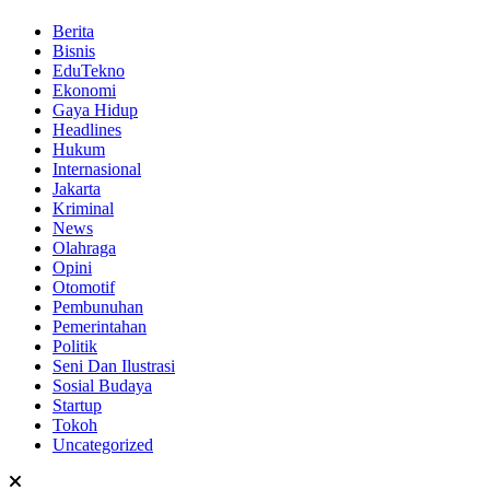
Berita
Bisnis
EduTekno
Ekonomi
Gaya Hidup
Headlines
Hukum
Internasional
Jakarta
Kriminal
News
Olahraga
Opini
Otomotif
Pembunuhan
Pemerintahan
Politik
Seni Dan Ilustrasi
Sosial Budaya
Startup
Tokoh
Uncategorized