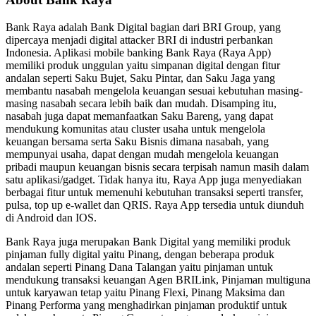
Bank Raya adalah Bank Digital bagian dari BRI Group, yang
dipercaya menjadi digital attacker BRI di industri perbankan
Indonesia. Aplikasi mobile banking Bank Raya (Raya App)
memiliki produk unggulan yaitu simpanan digital dengan fitur
andalan seperti Saku Bujet, Saku Pintar, dan Saku Jaga yang
membantu nasabah mengelola keuangan sesuai kebutuhan masing-
masing nasabah secara lebih baik dan mudah. Disamping itu,
nasabah juga dapat memanfaatkan Saku Bareng, yang dapat
mendukung komunitas atau cluster usaha untuk mengelola
keuangan bersama serta Saku Bisnis dimana nasabah, yang
mempunyai usaha, dapat dengan mudah mengelola keuangan
pribadi maupun keuangan bisnis secara terpisah namun masih dalam
satu aplikasi/gadget. Tidak hanya itu, Raya App juga menyediakan
berbagai fitur untuk memenuhi kebutuhan transaksi seperti transfer,
pulsa, top up e-wallet dan QRIS. Raya App tersedia untuk diunduh
di Android dan IOS.
Bank Raya juga merupakan Bank Digital yang memiliki produk
pinjaman fully digital yaitu Pinang, dengan beberapa produk
andalan seperti Pinang Dana Talangan yaitu pinjaman untuk
mendukung transaksi keuangan Agen BRILink, Pinjaman multiguna
untuk karyawan tetap yaitu Pinang Flexi, Pinang Maksima dan
Pinang Performa yang menghadirkan pinjaman produktif untuk