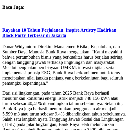
Baca Juga:
Rayakan 10 Tahun Perjalanan, Inspire Artistry Hadirkan
Block Party Terbesar di Jakarta
Danar Widyantoro Direktur Manajemen Risiko, Kepatuhan, dan
Sumber Daya Manusia Bank Raya mengatakan, “Kami meyakini
bahwa pertumbuhan bisnis yang berkualitas harus berjalan seiring
dengan tanggung jawab terhadap lingkungan dan masyarakat.
Melalui penguatan pembiayaan UMKM, inovasi digital, serta
implementasi prinsip ESG, Bank Raya berkomitmen untuk terus
menciptakan nilai jangka panjang yang berkelanjutan bagi seluruh
pemangku kepentingan,”
Dari sisi lingkungan, pada tahun 2025 Bank Raya berhasil
menurunkan konsumsi energi listrik menjadi 748.156 kWh atau
turun sebesar 40,41% dibandingkan tahun sebelumnya. Selain itu,
Bank Raya juga berhasil menurunkan penggunaan air menjadi
5.599 m3 atau turun sebesar 9,4% dibandingkan tahun sebelumnya.
Salah satu langkah nyata Tanggung Jawab Sosial dan Lingkungan
(TJSL) pada pilar lingkungan, Bank Raya telah meluncurkan
Pantura Greenbelt Program untuk penanaman 3500 bibit pohon