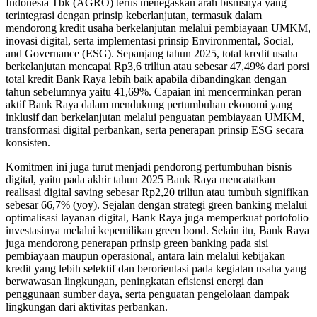
Indonesia Tbk (AGRO) terus menegaskan arah bisnisnya yang
terintegrasi dengan prinsip keberlanjutan, termasuk dalam
mendorong kredit usaha berkelanjutan melalui pembiayaan UMKM,
inovasi digital, serta implementasi prinsip Environmental, Social,
and Governance (ESG). Sepanjang tahun 2025, total kredit usaha
berkelanjutan mencapai Rp3,6 triliun atau sebesar 47,49% dari porsi
total kredit Bank Raya lebih baik apabila dibandingkan dengan
tahun sebelumnya yaitu 41,69%. Capaian ini mencerminkan peran
aktif Bank Raya dalam mendukung pertumbuhan ekonomi yang
inklusif dan berkelanjutan melalui penguatan pembiayaan UMKM,
transformasi digital perbankan, serta penerapan prinsip ESG secara
konsisten.
Komitmen ini juga turut menjadi pendorong pertumbuhan bisnis
digital, yaitu pada akhir tahun 2025 Bank Raya mencatatkan
realisasi digital saving sebesar Rp2,20 triliun atau tumbuh signifikan
sebesar 66,7% (yoy). Sejalan dengan strategi green banking melalui
optimalisasi layanan digital, Bank Raya juga memperkuat portofolio
investasinya melalui kepemilikan green bond. Selain itu, Bank Raya
juga mendorong penerapan prinsip green banking pada sisi
pembiayaan maupun operasional, antara lain melalui kebijakan
kredit yang lebih selektif dan berorientasi pada kegiatan usaha yang
berwawasan lingkungan, peningkatan efisiensi energi dan
penggunaan sumber daya, serta penguatan pengelolaan dampak
lingkungan dari aktivitas perbankan.