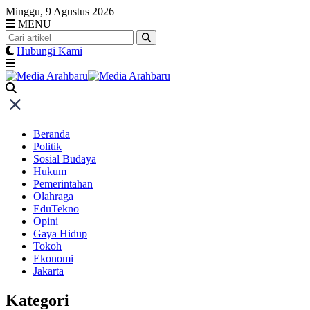
Skip
Minggu, 9 Agustus 2026
to
MENU
content
Hubungi Kami
Beranda
Politik
Sosial Budaya
Hukum
Pemerintahan
Olahraga
EduTekno
Opini
Gaya Hidup
Tokoh
Ekonomi
Jakarta
Kategori