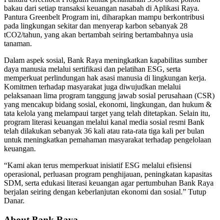
bakau dari setiap transaksi keuangan nasabah di Aplikasi Raya.
Pantura Greenbelt Program ini, diharapkan mampu berkontribusi
pada lingkungan sekitar dan menyerap karbon sebanyak 28
tCO2/tahun, yang akan bertambah seiring bertambahnya usia
tanaman.
Dalam aspek sosial, Bank Raya meningkatkan kapabilitas sumber
daya manusia melalui sertifikasi dan pelatihan ESG, serta
memperkuat perlindungan hak asasi manusia di lingkungan kerja.
Komitmen terhadap masyarakat juga diwujudkan melalui
pelaksanaan lima program tanggung jawab sosial perusahaan (CSR)
yang mencakup bidang sosial, ekonomi, lingkungan, dan hukum &
tata kelola yang melampaui target yang telah ditetapkan. Selain itu,
program literasi keuangan melalui kanal media sosial resmi Bank
telah dilakukan sebanyak 36 kali atau rata-rata tiga kali per bulan
untuk meningkatkan pemahaman masyarakat terhadap pengelolaan
keuangan.
“Kami akan terus memperkuat inisiatif ESG melalui efisiensi
operasional, perluasan program penghijauan, peningkatan kapasitas
SDM, serta edukasi literasi keuangan agar pertumbuhan Bank Raya
berjalan seiring dengan keberlanjutan ekonomi dan sosial.” Tutup
Danar.
About Bank Raya