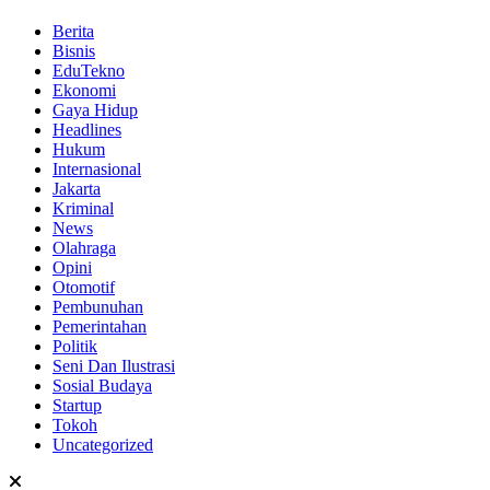
Berita
Bisnis
EduTekno
Ekonomi
Gaya Hidup
Headlines
Hukum
Internasional
Jakarta
Kriminal
News
Olahraga
Opini
Otomotif
Pembunuhan
Pemerintahan
Politik
Seni Dan Ilustrasi
Sosial Budaya
Startup
Tokoh
Uncategorized