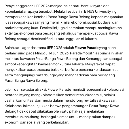
Penyelenggaraan JIFF 2026 menjadi salah satu bentuk nyata dari
keberlanjutan upaya tersebut. Melalui festival ini, BINUS University ingin
memperkenalkan kembali Pasar Bunga Rawa Belong kepada masyarakat
luas sebagai kawasan yang memiliki nilai ekonomi, sosial, budaya, dan
pariwisata yang kuat. Festival ini juga diharapkan mampu meningkatkan
aktivitas ekonomi para pedagang sekaligus memperkuat posisi Rawa
Belong sebagai destinasi florikultura unggulan di Jakarta.
Salah satu agenda utama JIFF 2026 adalah
Flower Parade
yang akan
berlangsung pada Minggu, 14 Juni 2026. Parade mobil hias bunga ini akan
melintasi kawasan Pasar Bunga Rawa Belong dan Kemanggisan sebagai
simbol kebangkitan kawasan florikultura Jakarta. Masyarakat dapat
menyaksikan parade secara terbuka, berfoto bersama kendaraan hias,
serta mengunjungi bazar bunga yang menghadirkan para pedagang
Pasar Bunga Rawa Belong.
Lebih dari sekadar atraksi, Flower Parade menjadi representasi kolaborasi
pentahelix yang mengkolaborasikan pemerintah, akademisi, pelaku
usaha, komunitas, dan media dalam mendorong revitalisasi kawasan.
Kolaborasi ini menunjukkan bahwa pengembangan Pasar Bunga Rawa
Belong tidak dapat dilakukan oleh satu pihak saja, melainkan
membutuhkan sinergi berbagai elemen untuk menciptakan dampak
ekonomi dan sosial yang berkelanjutan.