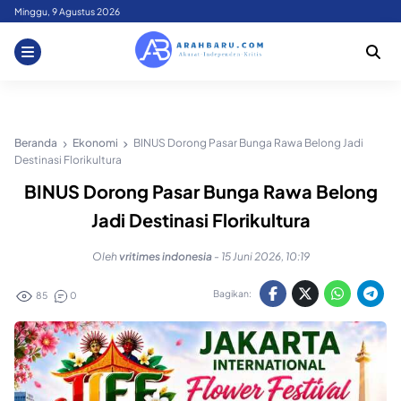
Skip
Minggu, 9 Agustus 2026
to
content
Beranda
Ekonomi
BINUS Dorong Pasar Bunga Rawa Belong Jadi
Destinasi Florikultura
BINUS Dorong Pasar Bunga Rawa Belong
Jadi Destinasi Florikultura
Oleh
vritimes indonesia
-
15 Juni 2026, 10:19
Bagikan:
85
0