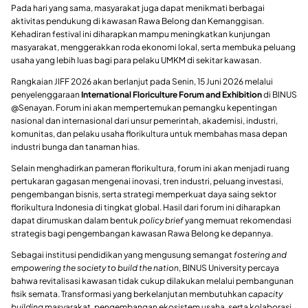
Pada hari yang sama, masyarakat juga dapat menikmati berbagai
aktivitas pendukung di kawasan Rawa Belong dan Kemanggisan.
Kehadiran festival ini diharapkan mampu meningkatkan kunjungan
masyarakat, menggerakkan roda ekonomi lokal, serta membuka peluang
usaha yang lebih luas bagi para pelaku UMKM di sekitar kawasan.
Rangkaian JIFF 2026 akan berlanjut pada Senin, 15 Juni 2026 melalui
penyelenggaraan
International Floriculture Forum and Exhibition
di BINUS
@Senayan. Forum ini akan mempertemukan pemangku kepentingan
nasional dan internasional dari unsur pemerintah, akademisi, industri,
komunitas, dan pelaku usaha florikultura untuk membahas masa depan
industri bunga dan tanaman hias.
Selain menghadirkan pameran florikultura, forum ini akan menjadi ruang
pertukaran gagasan mengenai inovasi, tren industri, peluang investasi,
pengembangan bisnis, serta strategi memperkuat daya saing sektor
florikultura Indonesia di tingkat global. Hasil dari forum ini diharapkan
dapat dirumuskan dalam bentuk
policy brief
yang memuat rekomendasi
strategis bagi pengembangan kawasan Rawa Belong ke depannya.
Sebagai institusi pendidikan yang mengusung semangat
fostering and
empowering the society to build the nation
, BINUS University percaya
bahwa revitalisasi kawasan tidak cukup dilakukan melalui pembangunan
fisik semata. Transformasi yang berkelanjutan membutuhkan
capacity
building
masyarakat, pengembangan ekosistem usaha, serta kolaborasi