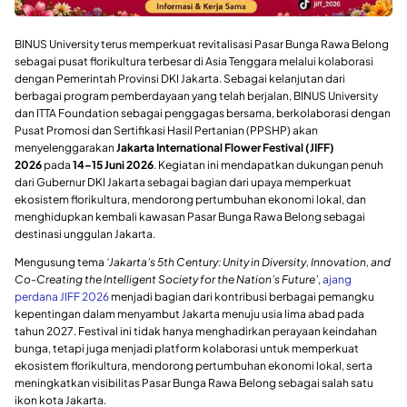
BINUS University terus memperkuat revitalisasi Pasar Bunga Rawa Belong
sebagai pusat florikultura terbesar di Asia Tenggara melalui kolaborasi
dengan Pemerintah Provinsi DKI Jakarta. Sebagai kelanjutan dari
berbagai program pemberdayaan yang telah berjalan, BINUS University
dan ITTA Foundation sebagai penggagas bersama, berkolaborasi dengan
Pusat Promosi dan Sertifikasi Hasil Pertanian (PPSHP) akan
menyelenggarakan
Jakarta International Flower Festival (JIFF)
2026
pada
14–15 Juni 2026
. Kegiatan ini mendapatkan dukungan penuh
dari Gubernur DKI Jakarta sebagai bagian dari upaya memperkuat
ekosistem florikultura, mendorong pertumbuhan ekonomi lokal, dan
menghidupkan kembali kawasan Pasar Bunga Rawa Belong sebagai
destinasi unggulan Jakarta.
Mengusung tema
‘Jakarta’s 5th Century: Unity in Diversity, Innovation, and
Co-Creating the Intelligent Society for the Nation’s Future’
,
ajang
perdana JIFF 2026
menjadi bagian dari kontribusi berbagai pemangku
kepentingan dalam menyambut Jakarta menuju usia lima abad pada
tahun 2027. Festival ini tidak hanya menghadirkan perayaan keindahan
bunga, tetapi juga menjadi platform kolaborasi untuk memperkuat
ekosistem florikultura, mendorong pertumbuhan ekonomi lokal, serta
meningkatkan visibilitas Pasar Bunga Rawa Belong sebagai salah satu
ikon kota Jakarta.