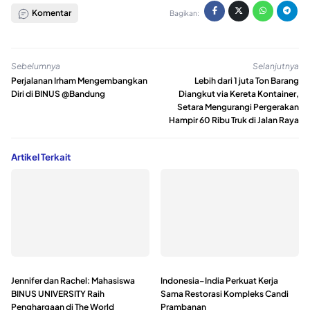
Komentar
Bagikan:
Sebelumnya
Selanjutnya
Perjalanan Irham Mengembangkan
Lebih dari 1 juta Ton Barang
Diri di BINUS @Bandung
Diangkut via Kereta Kontainer,
Setara Mengurangi Pergerakan
Hampir 60 Ribu Truk di Jalan Raya
Artikel Terkait
Jennifer dan Rachel: Mahasiswa
Indonesia–India Perkuat Kerja
BINUS UNIVERSITY Raih
Sama Restorasi Kompleks Candi
Penghargaan di The World
Prambanan