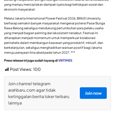
yang mampu menciptakan dampak nyata bagi kehidupan sosial dan
ekonomi masyarakat.
Melalui Jakarta International Flower Festival 2026, BINUS University
berharap semakin banyak masyarakat mengenal potensi Pasar Bunga
Rawa Belong sekaligus mendukung pertumbuhan para pelaku usaha
yang menjadi bagian penting dari ekosistem tersebut. Festival ini
diharapkan menjadi momentum untuk memperkuat kolaborasi
pentahelix dalam membangun kawasan yang produktif, inklusif, dan
berkelanjutan, sekaligus menghadirkan warisan positif bagi Jakarta
menuju perayaan lima abad pada tahun 2027. ***
Press release ini juga sudah tayang di
VRITIMES
Post Views:
100
Join channel telegram
arahbaru.com agar tidak
Join now
ketinggalan berita loker terbaru
lainnya