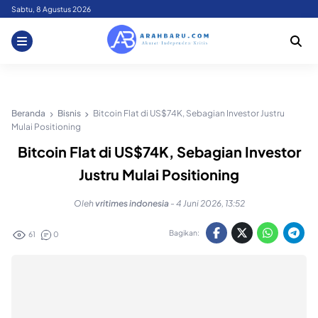
Skip
Sabtu, 8 Agustus 2026
to
content
Beranda
Bisnis
Bitcoin Flat di US$74K, Sebagian Investor Justru
Mulai Positioning
Bitcoin Flat di US$74K, Sebagian Investor
Justru Mulai Positioning
Oleh
vritimes indonesia
-
4 Juni 2026, 13:52
Bagikan:
61
0