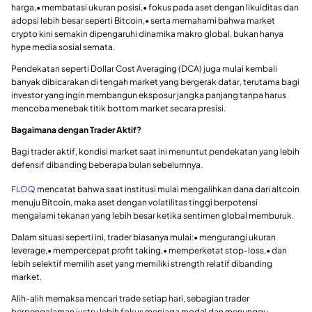
harga,• membatasi ukuran posisi,• fokus pada aset dengan likuiditas dan
adopsi lebih besar seperti Bitcoin,• serta memahami bahwa market
crypto kini semakin dipengaruhi dinamika makro global, bukan hanya
hype media sosial semata.
Pendekatan seperti Dollar Cost Averaging (DCA) juga mulai kembali
banyak dibicarakan di tengah market yang bergerak datar, terutama bagi
investor yang ingin membangun eksposur jangka panjang tanpa harus
mencoba menebak titik bottom market secara presisi.
Bagaimana dengan Trader Aktif?
Bagi trader aktif, kondisi market saat ini menuntut pendekatan yang lebih
defensif dibanding beberapa bulan sebelumnya.
FLOQ
mencatat bahwa saat institusi mulai mengalihkan dana dari altcoin
menuju Bitcoin, maka aset dengan volatilitas tinggi berpotensi
mengalami tekanan yang lebih besar ketika sentimen global memburuk.
Dalam situasi seperti ini, trader biasanya mulai:• mengurangi ukuran
leverage,• mempercepat profit taking,• memperketat stop-loss,• dan
lebih selektif memilih aset yang memiliki strength relatif dibanding
market.
Alih-alih memaksa mencari trade setiap hari, sebagian trader
berpengalaman justru lebih fokus menjaga modal dan menunggu