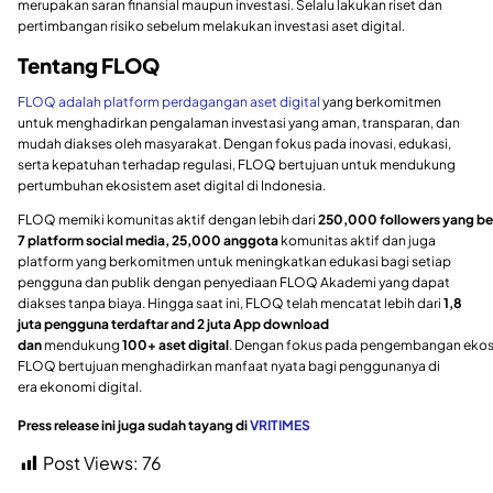
merupakan saran finansial maupun investasi. Selalu lakukan riset dan
pertimbangan risiko sebelum melakukan investasi aset digital.
Tentang FLOQ
FLOQ adalah platform perdagangan aset digital
yang berkomitmen
untuk menghadirkan pengalaman investasi yang aman, transparan, dan
mudah diakses oleh masyarakat. Dengan fokus pada inovasi, edukasi,
serta kepatuhan terhadap regulasi, FLOQ bertujuan untuk mendukung
pertumbuhan ekosistem aset digital di Indonesia.
FLOQ memiki komunitas aktif dengan lebih dari
250,000 followers yang be
7 platform social media, 25,000 anggota
komunitas aktif dan juga
platform yang berkomitmen untuk meningkatkan edukasi bagi setiap
pengguna dan publik dengan penyediaan FLOQ Akademi yang dapat
diakses tanpa biaya. Hingga saat ini, FLOQ telah mencatat lebih dari
1,8
juta pengguna terdaftar and 2 juta App download
dan
mendukung
100+ aset digital
. Dengan fokus pada pengembangan ekosis
FLOQ bertujuan menghadirkan manfaat nyata bagi penggunanya di
era ekonomi digital.
Press release ini juga sudah tayang di
VRITIMES
Post Views:
76