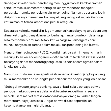
Sebagian investor retail cenderung menunggu market kembali “ramai”
sebelum masuk, sementara sebagian lainnya mencoba mengejar
pergerakan jangka pendek melalui overtrading. Namun trader yang lebih
disiplin biasanya memahami bahwa peluang sering kali mulai dibangun
ketika market terasa lambat dan penuh keraguan.
Secara psikologis, kondisi ini juga memunculkan pola yang terus berulang
di market crypto: banyak investor berharap harga turun lebih dalam agar
bisa membeli lebih murah, tetapi ketika harga mulai bergerak naik,
muncul penyesalan karena belum melakukan positioning lebih awal.
Menurut tim trading desk FLOQ, kondisi makro saat ini memang masih
menunjukkan kecenderungan risk-off dan belum terdapat katalis positif
besar yang dapat mendorong penguatan Bitcoin secara agresif dalam
jangka pendek.
Namun justru dalam fase seperti inilah sebagian investor jangka panjang
mulai memisahkan noise jangka pendek dari tren adopsi yang lebih besar.
“Sebagai investor jangka panjang, saya pribadi selalu percaya bahwa
periode market sideways adalah waktu untuk repositioning secara
berkala. Saat market terasa datar dan banyak orang mulai kehilangan
momentum, saya justru selalu ingat bahwa di fase seperti inilah
kesempatan sering mulai dibangun.