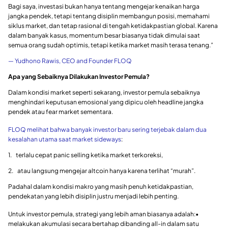
Bagi saya, investasi bukan hanya tentang mengejar kenaikan harga
jangka pendek, tetapi tentang disiplin membangun posisi, memahami
siklus market, dan tetap rasional di tengah ketidakpastian global. Karena
dalam banyak kasus, momentum besar biasanya tidak dimulai saat
semua orang sudah optimis, tetapi ketika market masih terasa tenang.”
— Yudhono Rawis, CEO and Founder FLOQ
Apa yang Sebaiknya Dilakukan Investor Pemula?
Dalam kondisi market seperti sekarang, investor pemula sebaiknya
menghindari keputusan emosional yang dipicu oleh headline jangka
pendek atau fear market sementara.
FLOQ melihat bahwa banyak investor baru sering terjebak dalam dua
kesalahan utama saat market sideways
:
1. terlalu cepat panic selling ketika market terkoreksi,
2. atau langsung mengejar altcoin hanya karena terlihat “murah”.
Padahal dalam kondisi makro yang masih penuh ketidakpastian,
pendekatan yang lebih disiplin justru menjadi lebih penting.
Untuk investor pemula, strategi yang lebih aman biasanya adalah:•
melakukan akumulasi secara bertahap dibanding all-in dalam satu