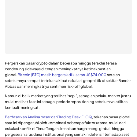
Pergerakan pasar crypto dalam beberapa minggu terakhir terasa
cenderung sideways di tengah meningkatnya ketidakpastian
global.
Bitcoin (BTC) masih bergerak di kisaran US$74.000
setelah
sebelumnya sempat tertekan akibat eskalasi geopolitik di sekitar Bandar
Abbas dan meningkatnya sentimen risk-off global.
Namun di balik market yang terlihat “sepi”, sebagian pelaku market justru
mulai melihat fase ini sebagai periode repositioning sebelum volatilitas
kembali meningkat.
Berdasarkan Analisa pasar dari Trading Desk FLOQ
, tekanan pasar global
saat ini dipengaruhi oleh kombinasi beberapa faktor utama, mulai dari
eskalasi konflik di Timur Tengah, kenaikan harga energi global, hingga
pergeseran arus dana institusional yang semakin defensif terhadap aset