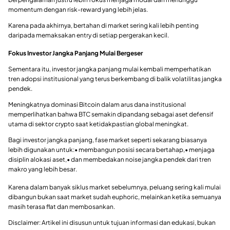
momentum dengan risk-reward yang lebih jelas.
Karena pada akhirnya, bertahan di market sering kali lebih penting
daripada memaksakan entry di setiap pergerakan kecil.
Fokus Investor Jangka Panjang Mulai Bergeser
Sementara itu, investor jangka panjang mulai kembali memperhatikan
tren adopsi institusional yang terus berkembang di balik volatilitas jangka
pendek.
Meningkatnya dominasi Bitcoin dalam arus dana institusional
memperlihatkan bahwa BTC semakin dipandang sebagai aset defensif
utama di sektor crypto saat ketidakpastian global meningkat.
Bagi investor jangka panjang, fase market seperti sekarang biasanya
lebih digunakan untuk:• membangun posisi secara bertahap,• menjaga
disiplin alokasi aset,• dan membedakan noise jangka pendek dari tren
makro yang lebih besar.
Karena dalam banyak siklus market sebelumnya, peluang sering kali mulai
dibangun bukan saat market sudah euphoric, melainkan ketika semuanya
masih terasa flat dan membosankan.
Disclaimer: Artikel ini disusun untuk tujuan informasi dan edukasi, bukan