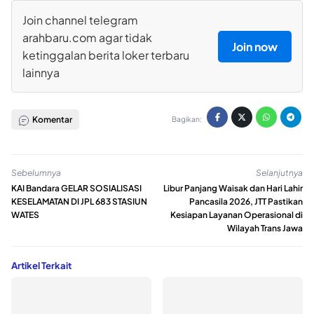
Join channel telegram
arahbaru.com agar tidak
Join now
ketinggalan berita loker terbaru
lainnya
Komentar
Bagikan:
Sebelumnya
Selanjutnya
KAI Bandara GELAR SOSIALISASI
Libur Panjang Waisak dan Hari Lahir
KESELAMATAN DI JPL 683 STASIUN
Pancasila 2026, JTT Pastikan
WATES
Kesiapan Layanan Operasional di
Wilayah Trans Jawa
Artikel Terkait