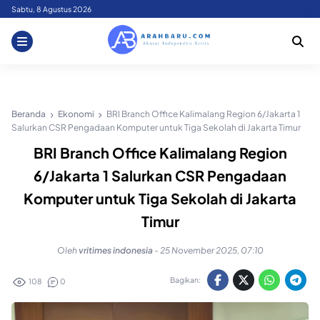
Skip
Sabtu, 8 Agustus 2026
to
content
Beranda
Ekonomi
BRI Branch Office Kalimalang Region 6/Jakarta 1
Salurkan CSR Pengadaan Komputer untuk Tiga Sekolah di Jakarta Timur
BRI Branch Office Kalimalang Region
6/Jakarta 1 Salurkan CSR Pengadaan
Komputer untuk Tiga Sekolah di Jakarta
Timur
Oleh
vritimes indonesia
-
25 November 2025, 07:10
Bagikan:
108
0