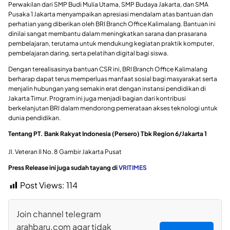
Perwakilan dari SMP Budi Mulia Utama, SMP Budaya Jakarta, dan SMA
Pusaka 1 Jakarta menyampaikan apresiasi mendalam atas bantuan dan
perhatian yang diberikan oleh BRI Branch Office Kalimalang. Bantuan ini
dinilai sangat membantu dalam meningkatkan sarana dan prasarana
pembelajaran, terutama untuk mendukung kegiatan praktik komputer,
pembelajaran daring, serta pelatihan digital bagi siswa.
Dengan terealisasinya bantuan CSR ini, BRI Branch Office Kalimalang
berharap dapat terus memperluas manfaat sosial bagi masyarakat serta
menjalin hubungan yang semakin erat dengan instansi pendidikan di
Jakarta Timur. Program ini juga menjadi bagian dari kontribusi
berkelanjutan BRI dalam mendorong pemerataan akses teknologi untuk
dunia pendidikan.
Tentang PT. Bank Rakyat Indonesia (Persero) Tbk Region 6/Jakarta 1
Jl. Veteran II No. 8 Gambir Jakarta Pusat
Press Release ini juga sudah tayang di
VRITIMES
Post Views:
114
Join channel telegram
arahbaru.com agar tidak