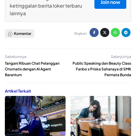
Join now
ketinggalan berita loker terbaru
lainnya
Komentar
Bagikan:
Sebelumnya
Selanjutnya
Tangani Ribuan Chat Pelanggan
Public Speaking dan Beauty Class
Otomatis dengan AI Agent
Fanbo x Priska Sahanaya di SMK
Barantum
Permata Bunda
Artikel Terkait