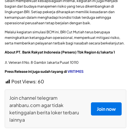
Selain memperkuat kesiapsiagaan internal, kegiatan ini juga menjadi
bagian dari budaya manajemen risiko yang terus dikembangkan di
lingkungan BRI. Setiap pekerja diharapkan memiliki kesadaran dan
kemampuan dalam menghadapi kondisi tidak terduga sehingga
operasional perusahaan tetap berjalan dengan baik.
Melalui kegiatan simulasi BCM ini, BRI Cut Mutiah terus berupaya
meningkatkan ketangguhan operasional, memperkuat mitigasi risiko,
serta memberikan pelayanan terbaik bagi nasabah secara berkelanjutan.
About PT. Bank Rakyat Indonesia (Persero) Tbk Region 6/Jakarta 1
Jl. Veteran II No. 8 Gambir Jakarta Pusat 10110
Press Release ini juga sudah tayang di
VRITIMES
Post Views:
60
Join channel telegram
arahbaru.com agar tidak
Join now
ketinggalan berita loker terbaru
lainnya