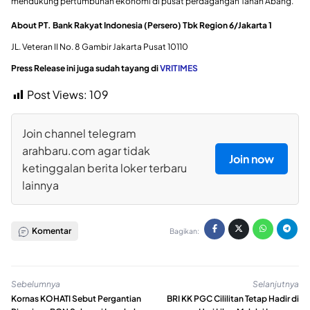
mendukung pertumbuhan ekonomi di pusat perdagangan Tanah Abang.
About PT. Bank Rakyat Indonesia (Persero) Tbk Region 6/Jakarta 1
JL. Veteran II No. 8 Gambir Jakarta Pusat 10110
Press Release ini juga sudah tayang di
VRITIMES
Post Views:
109
Join channel telegram
arahbaru.com agar tidak
Join now
ketinggalan berita loker terbaru
lainnya
Komentar
Bagikan:
Sebelumnya
Selanjutnya
Kornas KOHATI Sebut Pergantian
BRI KK PGC Cililitan Tetap Hadir di