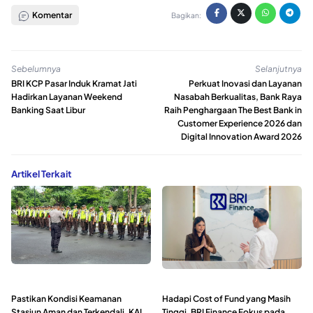
Komentar
Bagikan:
Sebelumnya
Selanjutnya
BRI KCP Pasar Induk Kramat Jati
Perkuat Inovasi dan Layanan
Hadirkan Layanan Weekend
Nasabah Berkualitas, Bank Raya
Banking Saat Libur
Raih Penghargaan The Best Bank in
Customer Experience 2026 dan
Digital Innovation Award 2026
Artikel Terkait
Pastikan Kondisi Keamanan
Hadapi Cost of Fund yang Masih
Stasiun Aman dan Terkendali, KAI
Tinggi, BRI Finance Fokus pada