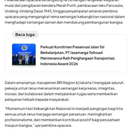
mulai dari pengibaran bendera Merah Putih, pembacaan teks Pancasila,
Undang-Undang Dasar 1945, hingga penyampaian amanat pembina
upacara yang mengangkat tema semangat kebangkitan nasional dalam
menghadapi tantangan zaman dan mendukung pembangunan bangsa.
Baca Juga:
Perkuat Komitmen Preservasi Jalan Tol
Berkelanjutan, PT Jasamarga Tollroad
Maintenance Raih Penghargaan Transportasi
Indonesia Award 2026
Dalam amanatnya, manajemen BRI Region 6/Jakarta 1 mengajak seluruh
pekerja untuk terus menanamkan semangat kerja keras, integritas,
inovasi, dan kolaborasi dalam menjalankan tugas serta memberikan
pelayanan terbaik kepada masyarakat.
“Momentum Hari Kebangkitan Nasional ini menjadi pengingat bagi kita
semua untuk terus menjaga semangat persatuan, meningkatkan
profesionalisme, dan memberikan kontribusi positif bagi perusahaan
maupun bangsa,” ujar pembina upacara.