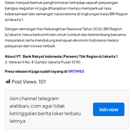
Selain menjadi bentuk penghormatan terhadap sejarah perjuangan
bangsa, kegiatan ini juga diharapkan mampu memperkuat rasa
kebersamaan dan semangat nasionalisme di lingkungan kerja BRI Region
6/Jakarta 1.
Dengan semangat Hari Kebangkitan Nasional Tahun 2026, BRI Region
6/Jakarta 1 terus berkomitmen untuk tumbuh dan berkembang bersama
masyarakat serta mendukung kemajuan ekonomi Indonesia melalui
pelayanan dan inovasi terbaik.
About PT. Bank Rakyat Indonesia (Persero) Tbk Region 6/Jakarta 1
Jl. Veteran II No. 8 Gambir Jakarta Pusat 10110
Press release ini juga sudah tayang di
VRITIMES
Post Views:
101
Join channel telegram
arahbaru.com agar tidak
Join now
ketinggalan berita loker terbaru
lainnya