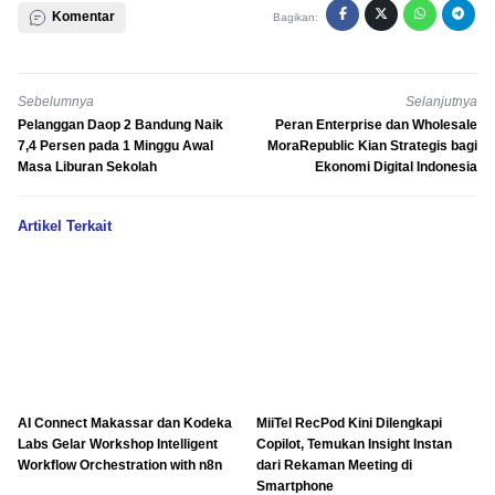
Komentar
Bagikan:
Sebelumnya
Selanjutnya
Pelanggan Daop 2 Bandung Naik
Peran Enterprise dan Wholesale
7,4 Persen pada 1 Minggu Awal
MoraRepublic Kian Strategis bagi
Masa Liburan Sekolah
Ekonomi Digital Indonesia
Artikel Terkait
AI Connect Makassar dan Kodeka
MiiTel RecPod Kini Dilengkapi
Labs Gelar Workshop Intelligent
Copilot, Temukan Insight Instan
Workflow Orchestration with n8n
dari Rekaman Meeting di
Smartphone