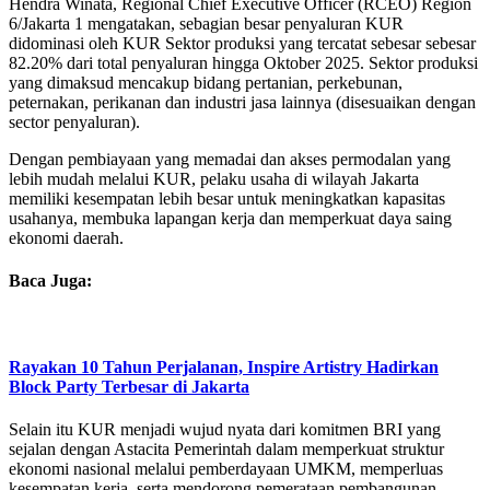
Hendra Winata, Regional Chief Executive Officer (RCEO) Region
6/Jakarta 1 mengatakan, sebagian besar penyaluran KUR
didominasi oleh KUR Sektor produksi yang tercatat sebesar sebesar
82.20% dari total penyaluran hingga Oktober 2025. Sektor produksi
yang dimaksud mencakup bidang pertanian, perkebunan,
peternakan, perikanan dan industri jasa lainnya (disesuaikan dengan
sector penyaluran).
Dengan pembiayaan yang memadai dan akses permodalan yang
lebih mudah melalui KUR, pelaku usaha di wilayah Jakarta
memiliki kesempatan lebih besar untuk meningkatkan kapasitas
usahanya, membuka lapangan kerja dan memperkuat daya saing
ekonomi daerah.
Baca Juga:
Rayakan 10 Tahun Perjalanan, Inspire Artistry Hadirkan
Block Party Terbesar di Jakarta
Selain itu KUR menjadi wujud nyata dari komitmen BRI yang
sejalan dengan Astacita Pemerintah dalam memperkuat struktur
ekonomi nasional melalui pemberdayaan UMKM, memperluas
kesempatan kerja, serta mendorong pemerataan pembangunan.