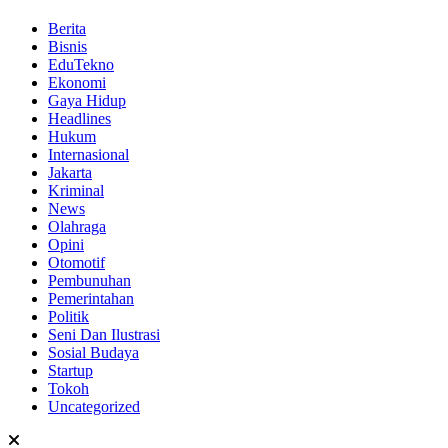
Berita
Bisnis
EduTekno
Ekonomi
Gaya Hidup
Headlines
Hukum
Internasional
Jakarta
Kriminal
News
Olahraga
Opini
Otomotif
Pembunuhan
Pemerintahan
Politik
Seni Dan Ilustrasi
Sosial Budaya
Startup
Tokoh
Uncategorized