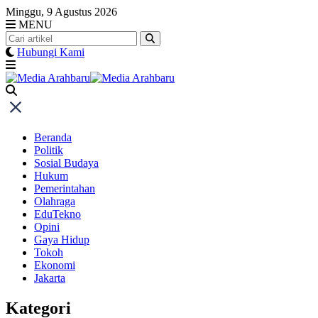
Skip
Minggu, 9 Agustus 2026
to
MENU
content
Hubungi Kami
Beranda
Politik
Sosial Budaya
Hukum
Pemerintahan
Olahraga
EduTekno
Opini
Gaya Hidup
Tokoh
Ekonomi
Jakarta
Kategori