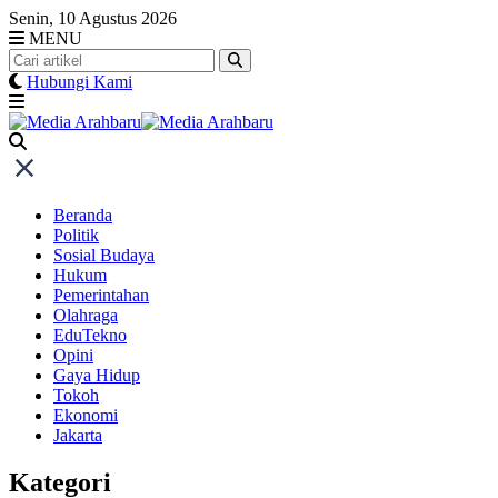
Skip
Senin, 10 Agustus 2026
to
MENU
content
Hubungi Kami
Beranda
Politik
Sosial Budaya
Hukum
Pemerintahan
Olahraga
EduTekno
Opini
Gaya Hidup
Tokoh
Ekonomi
Jakarta
Kategori