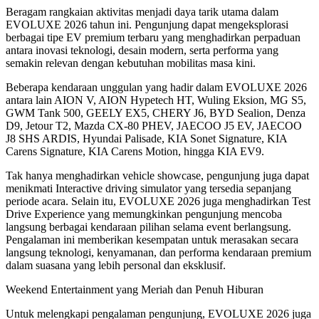
Beragam rangkaian aktivitas menjadi daya tarik utama dalam
EVOLUXE 2026 tahun ini. Pengunjung dapat mengeksplorasi
berbagai tipe EV premium terbaru yang menghadirkan perpaduan
antara inovasi teknologi, desain modern, serta performa yang
semakin relevan dengan kebutuhan mobilitas masa kini.
Beberapa kendaraan unggulan yang hadir dalam EVOLUXE 2026
antara lain AION V, AION Hypetech HT, Wuling Eksion, MG S5,
GWM Tank 500, GEELY EX5, CHERY J6, BYD Sealion, Denza
D9, Jetour T2, Mazda CX-80 PHEV, JAECOO J5 EV, JAECOO
J8 SHS ARDIS, Hyundai Palisade, KIA Sonet Signature, KIA
Carens Signature, KIA Carens Motion, hingga KIA EV9.
Tak hanya menghadirkan vehicle showcase, pengunjung juga dapat
menikmati Interactive driving simulator yang tersedia sepanjang
periode acara. Selain itu, EVOLUXE 2026 juga menghadirkan Test
Drive Experience yang memungkinkan pengunjung mencoba
langsung berbagai kendaraan pilihan selama event berlangsung.
Pengalaman ini memberikan kesempatan untuk merasakan secara
langsung teknologi, kenyamanan, dan performa kendaraan premium
dalam suasana yang lebih personal dan eksklusif.
Weekend Entertainment yang Meriah dan Penuh Hiburan
Untuk melengkapi pengalaman pengunjung, EVOLUXE 2026 juga