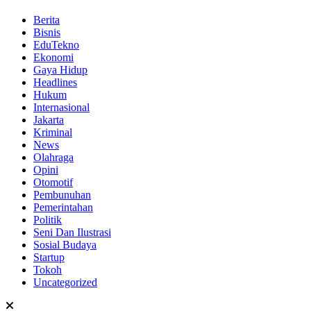
Berita
Bisnis
EduTekno
Ekonomi
Gaya Hidup
Headlines
Hukum
Internasional
Jakarta
Kriminal
News
Olahraga
Opini
Otomotif
Pembunuhan
Pemerintahan
Politik
Seni Dan Ilustrasi
Sosial Budaya
Startup
Tokoh
Uncategorized