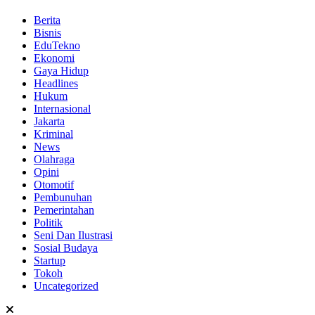
Berita
Bisnis
EduTekno
Ekonomi
Gaya Hidup
Headlines
Hukum
Internasional
Jakarta
Kriminal
News
Olahraga
Opini
Otomotif
Pembunuhan
Pemerintahan
Politik
Seni Dan Ilustrasi
Sosial Budaya
Startup
Tokoh
Uncategorized