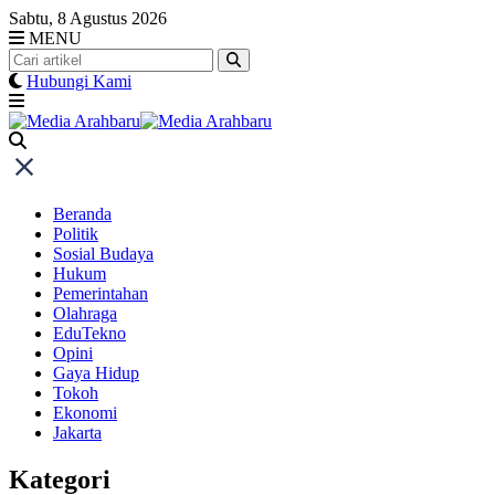
Skip
Sabtu, 8 Agustus 2026
to
MENU
content
Hubungi Kami
Beranda
Politik
Sosial Budaya
Hukum
Pemerintahan
Olahraga
EduTekno
Opini
Gaya Hidup
Tokoh
Ekonomi
Jakarta
Kategori