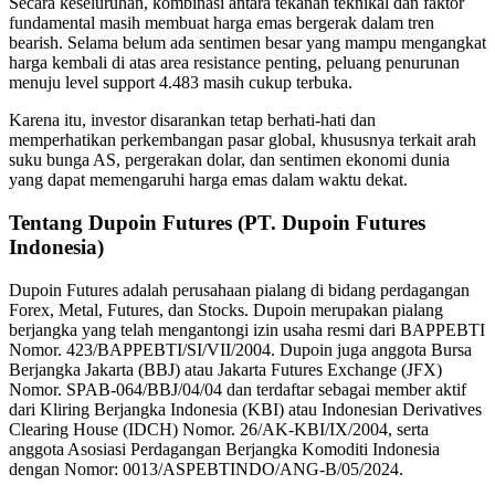
Secara keseluruhan, kombinasi antara tekanan teknikal dan faktor
fundamental masih membuat harga emas bergerak dalam tren
bearish. Selama belum ada sentimen besar yang mampu mengangkat
harga kembali di atas area resistance penting, peluang penurunan
menuju level support 4.483 masih cukup terbuka.
Karena itu, investor disarankan tetap berhati-hati dan
memperhatikan perkembangan pasar global, khususnya terkait arah
suku bunga AS, pergerakan dolar, dan sentimen ekonomi dunia
yang dapat memengaruhi harga emas dalam waktu dekat.
Tentang Dupoin Futures (PT. Dupoin Futures
Indonesia)
Dupoin Futures adalah perusahaan pialang di bidang perdagangan
Forex, Metal, Futures, dan Stocks. Dupoin merupakan pialang
berjangka yang telah mengantongi izin usaha resmi dari BAPPEBTI
Nomor. 423/BAPPEBTI/SI/VII/2004. Dupoin juga anggota Bursa
Berjangka Jakarta (BBJ) atau Jakarta Futures Exchange (JFX)
Nomor. SPAB-064/BBJ/04/04 dan terdaftar sebagai member aktif
dari Kliring Berjangka Indonesia (KBI) atau Indonesian Derivatives
Clearing House (IDCH) Nomor. 26/AK-KBI/IX/2004, serta
anggota Asosiasi Perdagangan Berjangka Komoditi Indonesia
dengan Nomor: 0013/ASPEBTINDO/ANG-B/05/2024.