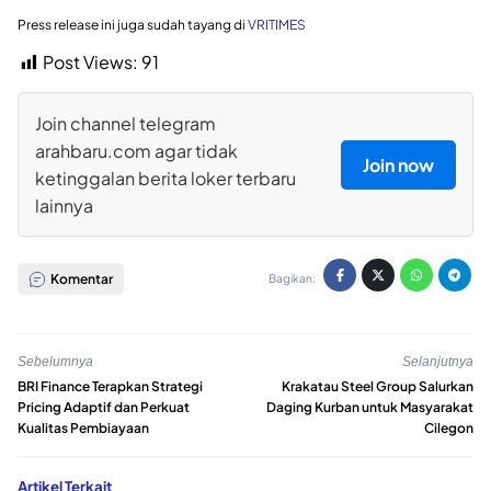
Press release ini juga sudah tayang di
VRITIMES
Post Views:
91
Join channel telegram
arahbaru.com agar tidak
Join now
ketinggalan berita loker terbaru
lainnya
Komentar
Bagikan:
Sebelumnya
Selanjutnya
BRI Finance Terapkan Strategi
Krakatau Steel Group Salurkan
Pricing Adaptif dan Perkuat
Daging Kurban untuk Masyarakat
Kualitas Pembiayaan
Cilegon
Artikel Terkait