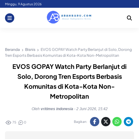
Skip
Minggu, 9 Agustus 2026
to
content
Beranda
Bisnis
EVOS GOPAY Watch Party Berlanjut di Solo, Dorong
Tren Esports Berbasis Komunitas di Kota-Kota Non-Metropolitan
EVOS GOPAY Watch Party Berlanjut di
Solo, Dorong Tren Esports Berbasis
Komunitas di Kota-Kota Non-
Metropolitan
Oleh
vritimes indonesia
-
2 Juni 2026, 15:42
Bagikan:
75
0