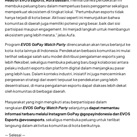
Head of EVOS Esports, Aufa Bassam
, menilai bahwa pendekatan ini
membuka peluang baru dalam memperluas basis penggemar sekaligus
memperkuat ekosistem di tingkat lokal. “Pertumbuhan esports tidak
hanya terjadi di kota besar. Aktivasi seperti ini menunjukkan bahwa
komunitas di daerah juga memiliki potensi yang besar, baik dari sisi
partisipasi maupun engagement. Ini menjadi langkah untuk membangun
ekosistem yang lebih merata,” jelas Aufa.
Program
direncanakan akan terus berlanjut ke
EVOS GoPay Watch Party
kota-kota lainnya di Indonesia. Pendekatan berbasis komunitas ini mulai
terlihat sebagai salah satu model distribusi pengalaman esports yang
lebih fleksibel, sekaligus membuka peluang baru bagi kolaborasi antara
pelaku industri esports dan platform digital dalam menjangkau pasar
yang lebih luas. Dalam konteks industri, inisiatif ini juga mencerminkan
pergeseran strategi dari event terpusat ke pendekatan yang lebih
desentralisasi, di mana pengalaman esports dapat diakses lebih dekat
oleh komunitas di berbagai daerah.
Masyarakat yang ingin mengikuti atau berpartisipasi dalam
rangkaian
selanjutnya
dapat memantau
EVOS GoPay Watch Party
informasi terbaru melalui Instagram GoPay @gopayindonesia dan EVOS
Esports @evosesports
, sekaligus membuka peluang untuk terlibat
langsung dalam aktivitas komunitas di kota berikutnya.
— Selesai —