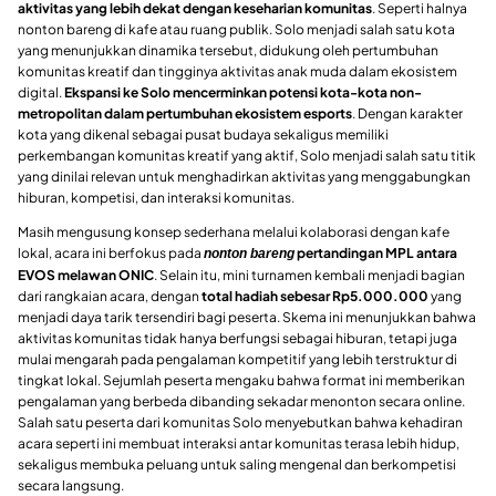
aktivitas yang lebih dekat dengan keseharian komunitas
. Seperti halnya
nonton bareng di kafe atau ruang publik. Solo menjadi salah satu kota
yang menunjukkan dinamika tersebut, didukung oleh pertumbuhan
komunitas kreatif dan tingginya aktivitas anak muda dalam ekosistem
digital.
Ekspansi ke Solo mencerminkan potensi kota-kota non-
metropolitan dalam pertumbuhan ekosistem esports
. Dengan karakter
kota yang dikenal sebagai pusat budaya sekaligus memiliki
perkembangan komunitas kreatif yang aktif, Solo menjadi salah satu titik
yang dinilai relevan untuk menghadirkan aktivitas yang menggabungkan
hiburan, kompetisi, dan interaksi komunitas.
Masih mengusung konsep sederhana melalui kolaborasi dengan kafe
lokal, acara ini berfokus pada
pertandingan MPL antara
nonton bareng
EVOS melawan ONIC
. Selain itu, mini turnamen kembali menjadi bagian
dari rangkaian acara, dengan
total hadiah sebesar Rp5.000.000
yang
menjadi daya tarik tersendiri bagi peserta. Skema ini menunjukkan bahwa
aktivitas komunitas tidak hanya berfungsi sebagai hiburan, tetapi juga
mulai mengarah pada pengalaman kompetitif yang lebih terstruktur di
tingkat lokal. Sejumlah peserta mengaku bahwa format ini memberikan
pengalaman yang berbeda dibanding sekadar menonton secara online.
Salah satu peserta dari komunitas Solo menyebutkan bahwa kehadiran
acara seperti ini membuat interaksi antar komunitas terasa lebih hidup,
sekaligus membuka peluang untuk saling mengenal dan berkompetisi
secara langsung.