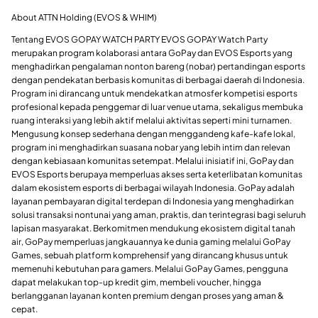
About ATTN Holding (EVOS & WHIM)
Tentang EVOS GOPAY WATCH PARTY EVOS GOPAY Watch Party
merupakan program kolaborasi antara GoPay dan EVOS Esports yang
menghadirkan pengalaman nonton bareng (nobar) pertandingan esports
dengan pendekatan berbasis komunitas di berbagai daerah di Indonesia.
Program ini dirancang untuk mendekatkan atmosfer kompetisi esports
profesional kepada penggemar di luar venue utama, sekaligus membuka
ruang interaksi yang lebih aktif melalui aktivitas seperti mini turnamen.
Mengusung konsep sederhana dengan menggandeng kafe-kafe lokal,
program ini menghadirkan suasana nobar yang lebih intim dan relevan
dengan kebiasaan komunitas setempat. Melalui inisiatif ini, GoPay dan
EVOS Esports berupaya memperluas akses serta keterlibatan komunitas
dalam ekosistem esports di berbagai wilayah Indonesia. GoPay adalah
layanan pembayaran digital terdepan di Indonesia yang menghadirkan
solusi transaksi nontunai yang aman, praktis, dan terintegrasi bagi seluruh
lapisan masyarakat. Berkomitmen mendukung ekosistem digital tanah
air, GoPay memperluas jangkauannya ke dunia gaming melalui GoPay
Games, sebuah platform komprehensif yang dirancang khusus untuk
memenuhi kebutuhan para gamers. Melalui GoPay Games, pengguna
dapat melakukan top-up kredit gim, membeli voucher, hingga
berlangganan layanan konten premium dengan proses yang aman &
cepat.