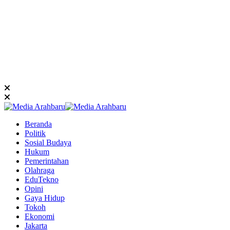
Beranda
Politik
Sosial Budaya
Hukum
Pemerintahan
Olahraga
EduTekno
Opini
Gaya Hidup
Tokoh
Ekonomi
Jakarta