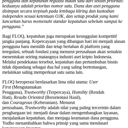
pengguna dan kepatuhan regulasi bukan satu dari sekian prioritas:
keduanya adalah prioritas nomor satu. Dana dan aset pengguna
disimpan secara terpisah pada lembaga kliring dan kustodian
independen sesuai ketentuan OJK, dan setiap produk yang kami
luncurkan harus memenuhi standar kepatuhan sebelum sampai ke
pengguna.”
Bagi FLOQ, kepatuhan juga merupakan keunggulan kompetitif
jangka panjang. Kepercayaan yang dibangun hari ini menjadi alasan
pengguna baru memilih dan tetap bertahan di platform yang
teregulasi, sebuah fondasi yang menurut perusahaan akan semakin
menentukan seiring matangnya industri aset kripto Indonesia.
Melalui pendekatan tersebut, kepatuhan dan pertumbuhan bisnis
tidak dipandang sebagai dua hal yang saling bertentangan,
melainkan saling memperkuat satu sama lain.
FLOQ beroperasi berdasarkan lima nilai utama:
User
First
(Mengutamakan
Pengguna),
Trustworthy
(Terpercaya),
Humility
(Rendah
Hati),
Results Oriented
(Berorientasi Hasil),
dan
Courageous
(Keberanian). Menurut
perusahaan,
Trustworthy
adalah nilai yang paling tercermin dalam
penghargaan ini: menjadi dasar dalam mengembangkan layanan,
menjalankan kepatuhan, dan menjaga keamanan dana pengguna.
Yudho menambahkan bahwa prinsip yang sama mendasari