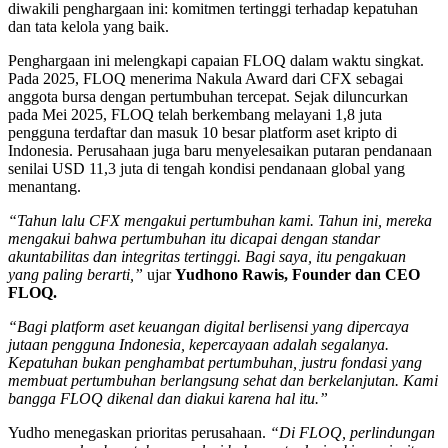
diwakili penghargaan ini: komitmen tertinggi terhadap kepatuhan
dan tata kelola yang baik.
Penghargaan ini melengkapi capaian FLOQ dalam waktu singkat.
Pada 2025, FLOQ menerima Nakula Award dari CFX sebagai
anggota bursa dengan pertumbuhan tercepat. Sejak diluncurkan
pada Mei 2025, FLOQ telah berkembang melayani 1,8 juta
pengguna terdaftar dan masuk 10 besar platform aset kripto di
Indonesia. Perusahaan juga baru menyelesaikan putaran pendanaan
senilai USD 11,3 juta di tengah kondisi pendanaan global yang
menantang.
“Tahun lalu CFX mengakui pertumbuhan kami. Tahun ini, mereka
mengakui bahwa pertumbuhan itu dicapai dengan standar
akuntabilitas dan integritas tertinggi. Bagi saya, itu pengakuan
yang paling berarti,”
ujar
Yudhono Rawis, Founder dan CEO
FLOQ.
“Bagi platform aset keuangan digital berlisensi yang dipercaya
jutaan pengguna Indonesia, kepercayaan adalah segalanya.
Kepatuhan bukan penghambat pertumbuhan, justru fondasi yang
membuat pertumbuhan berlangsung sehat dan berkelanjutan. Kami
bangga FLOQ dikenal dan diakui karena hal itu.”
Yudho menegaskan prioritas perusahaan.
“Di FLOQ, perlindungan