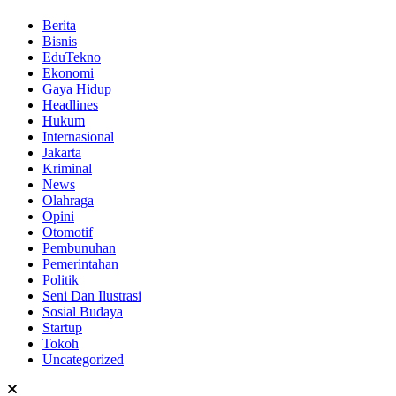
Berita
Bisnis
EduTekno
Ekonomi
Gaya Hidup
Headlines
Hukum
Internasional
Jakarta
Kriminal
News
Olahraga
Opini
Otomotif
Pembunuhan
Pemerintahan
Politik
Seni Dan Ilustrasi
Sosial Budaya
Startup
Tokoh
Uncategorized