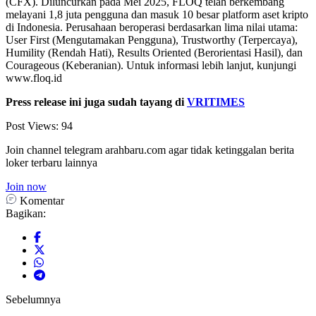
(CFX). Diluncurkan pada Mei 2025, FLOQ telah berkembang
melayani 1,8 juta pengguna dan masuk 10 besar platform aset kripto
di Indonesia. Perusahaan beroperasi berdasarkan lima nilai utama:
User First (Mengutamakan Pengguna), Trustworthy (Terpercaya),
Humility (Rendah Hati), Results Oriented (Berorientasi Hasil), dan
Courageous (Keberanian). Untuk informasi lebih lanjut, kunjungi
www.floq.id
Press release ini juga sudah tayang di
VRITIMES
Post Views:
94
Join channel telegram arahbaru.com agar tidak ketinggalan berita
loker terbaru lainnya
Join now
Komentar
Bagikan:
Sebelumnya