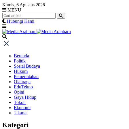
Skip
Kamis, 6 Agustus 2026
to
MENU
content
Hubungi Kami
Beranda
Politik
Sosial Budaya
Hukum
Pemerintahan
Olahraga
EduTekno
Opini
Gaya Hidup
Tokoh
Ekonomi
Jakarta
Kategori