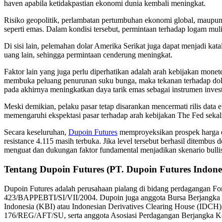
haven apabila ketidakpastian ekonomi dunia kembali meningkat.
Risiko geopolitik, perlambatan pertumbuhan ekonomi global, maupun 
seperti emas. Dalam kondisi tersebut, permintaan terhadap logam mul
Di sisi lain, pelemahan dolar Amerika Serikat juga dapat menjadi kat
uang lain, sehingga permintaan cenderung meningkat.
Faktor lain yang juga perlu diperhatikan adalah arah kebijakan mone
membuka peluang penurunan suku bunga, maka tekanan terhadap dolar 
pada akhirnya meningkatkan daya tarik emas sebagai instrumen invest
Meski demikian, pelaku pasar tetap disarankan mencermati rilis data ek
memengaruhi ekspektasi pasar terhadap arah kebijakan The Fed seka
Secara keseluruhan,
Dupoin Futures
memproyeksikan prospek harga em
resistance 4.115 masih terbuka. Jika level tersebut berhasil ditemb
menguat dan dukungan faktor fundamental menjadikan skenario bullis
Tentang Dupoin Futures (PT. Dupoin Futures Indone
Dupoin Futures adalah perusahaan pialang di bidang perdagangan Fo
423/BAPPEBTI/SI/VII/2004. Dupoin juga anggota Bursa Berjangka Ja
Indonesia (KBI) atau Indonesian Derivatives Clearing House (IDCH
176/REG/AFT/SU, serta anggota Asosiasi Perdagangan Berjangk