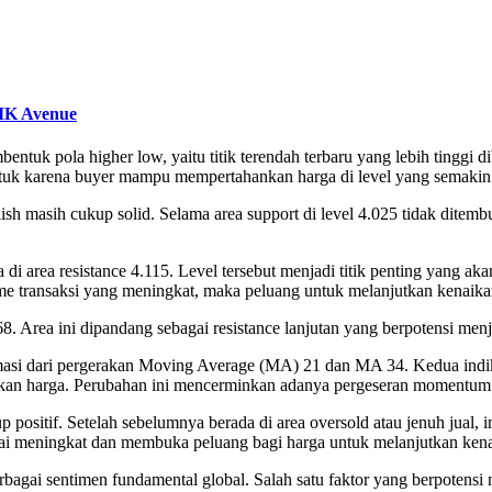
IK Avenue
entuk pola higher low, yaitu titik terendah terbaru yang lebih tinggi d
bentuk karena buyer mampu mempertahankan harga di level yang semakin 
ish masih cukup solid. Selama area support di level 4.025 tidak dit
da di area resistance 4.115. Level tersebut menjadi titik penting yang
e transaksi yang meningkat, maka peluang untuk melanjutkan kenaikan
68. Area ini dipandang sebagai resistance lanjutan yang berpotensi menja
rmasi dari pergerakan Moving Average (MA) 21 dan MA 34. Kedua indika
kan harga. Perubahan ini mencerminkan adanya pergeseran momentum d
 positif. Setelah sebelumnya berada di area oversold atau jenuh jual, 
ai meningkat dan membuka peluang bagi harga untuk melanjutkan kena
berbagai sentimen fundamental global. Salah satu faktor yang berpoten