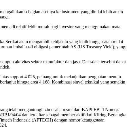
mengalihkan sebagian asetnya ke instrumen yang dinilai lebih aman
harga.
s menjadi relatif lebih murah bagi investor yang menggunakan mata
ika Serikat akan mengambil kebijakan yang lebih longgar atau mulai
runan imbal hasil obligasi pemerintah AS (US Treasury Yield), yang
 maupun aktivitas sektor manufaktur dan jasa. Data-data tersebut dapat
endek.
 atas support 4.025, peluang untuk melanjutkan penguatan menuju
 berlanjut hingga area 4.168. Kombinasi sinyal teknikal yang semakin
a yang telah mengantongi izin usaha resmi dari BAPPEBTI Nomor.
J/04/04 dan terdaftar sebagai member aktif dari Kliring Berjangka
si Fintech Indonesia (AFTECH) dengan nomor keanggotaan
024.