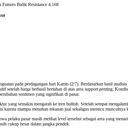
Futures Bidik Resistance 4.168
168
guatan pada perdagangan hari Kamis (2/7). Berdasarkan hasil analisis
if setelah harga berhasil bertahan di atas area support penting. Kond
erubahan sentimen yang signifikan di pasar.
ur yang semakin mengarah ke tren bullish. Setelah sempat mengalami t
mas karena mampu menahan tekanan jual sekaligus memicu munculnya kem
hwa pelaku pasar masih melihat level tersebut sebagai area yang mena
asih cukup besar dalam jangka pendek.