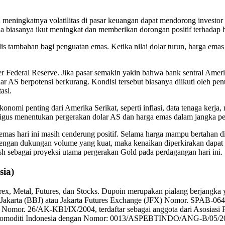
meningkatnya volatilitas di pasar keuangan dapat mendorong investor 
ia biasanya ikut meningkat dan memberikan dorongan positif terhadap 
alis tambahan bagi penguatan emas. Ketika nilai dolar turun, harga ema
ter Federal Reserve. Jika pasar semakin yakin bahwa bank sentral Amer
AS berpotensi berkurang. Kondisi tersebut biasanya diikuti oleh penu
asi.
onomi penting dari Amerika Serikat, seperti inflasi, data tenaga kerja,
ligus menentukan pergerakan dolar AS dan harga emas dalam jangka p
as hari ini masih cenderung positif. Selama harga mampu bertahan di
us dengan dukungan volume yang kuat, maka kenaikan diperkirakan dapat
h sebagai proyeksi utama pergerakan Gold pada perdagangan hari ini.
sia)
rex, Metal, Futures, dan Stocks. Dupoin merupakan pialang berjangk
karta (BBJ) atau Jakarta Futures Exchange (JFX) Nomor. SPAB-064/BB
) Nomor. 26/AK-KBI/IX/2004, terdaftar sebagai anggota dari Asosia
a Komoditi Indonesia dengan Nomor: 0013/ASPEBTINDO/ANG-B/05/2