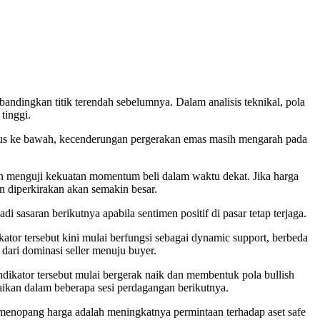
ibandingkan titik terendah sebelumnya. Dalam analisis teknikal, pola
tinggi.
embus ke bawah, kecenderungan pergerakan emas masih mengarah pada
 akan menguji kekuatan momentum beli dalam waktu dekat. Jika harga
 diperkirakan akan semakin besar.
di sasaran berikutnya apabila sentimen positif di pasar tetap terjaga.
tor tersebut kini mulai berfungsi sebagai dynamic support, berbeda
ari dominasi seller menuju buyer.
indikator tersebut mulai bergerak naik dan membentuk pola bullish
ikan dalam beberapa sesi perdagangan berikutnya.
si menopang harga adalah meningkatnya permintaan terhadap aset safe