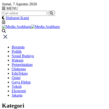
Skip
Jumat, 7 Agustus 2026
to
MENU
content
Hubungi Kami
Beranda
Politik
Sosial Budaya
Hukum
Pemerintahan
Olahraga
EduTekno
Opini
Gaya Hidup
Tokoh
Ekonomi
Jakarta
Kategori