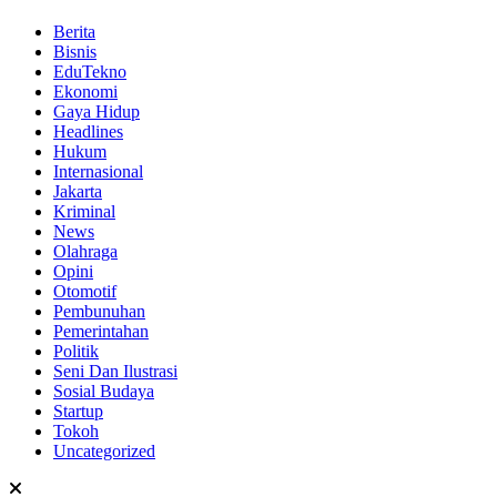
Berita
Bisnis
EduTekno
Ekonomi
Gaya Hidup
Headlines
Hukum
Internasional
Jakarta
Kriminal
News
Olahraga
Opini
Otomotif
Pembunuhan
Pemerintahan
Politik
Seni Dan Ilustrasi
Sosial Budaya
Startup
Tokoh
Uncategorized