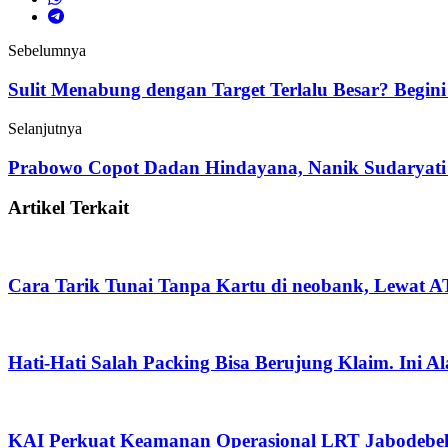
Sebelumnya
Sulit Menabung dengan Target Terlalu Besar? Begin
Selanjutnya
Prabowo Copot Dadan Hindayana, Nanik Sudaryati
Artikel Terkait
Cara Tarik Tunai Tanpa Kartu di neobank, Lewat
Hati-Hati Salah Packing Bisa Berujung Klaim. Ini 
KAI Perkuat Keamanan Operasional LRT Jabodebek