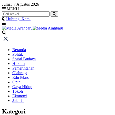
Skip
Jumat, 7 Agustus 2026
to
MENU
content
Hubungi Kami
Beranda
Politik
Sosial Budaya
Hukum
Pemerintahan
Olahraga
EduTekno
Opini
Gaya Hidup
Tokoh
Ekonomi
Jakarta
Kategori