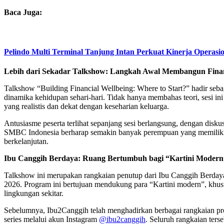
Baca Juga:
Pelindo Multi Terminal Tanjung Intan Perkuat Kinerja Operasi
Lebih dari Sekadar Talkshow: Langkah Awal Membangun Finan
Talkshow “Building Financial Wellbeing: Where to Start?” hadir seba
dinamika kehidupan sehari-hari. Tidak hanya membahas teori, sesi i
yang realistis dan dekat dengan keseharian keluarga.
Antusiasme peserta terlihat sepanjang sesi berlangsung, dengan disku
SMBC Indonesia berharap semakin banyak perempuan yang memiliki aw
berkelanjutan.
Ibu Canggih Berdaya: Ruang Bertumbuh bagi “Kartini Modern
Talkshow ini merupakan rangkaian penutup dari Ibu Canggih Berday
2026. Program ini bertujuan mendukung para “Kartini modern”, khusus
lingkungan sekitar.
Sebelumnya, Ibu2Canggih telah menghadirkan berbagai rangkaian pro
series melalui akun Instagram
@ibu2canggih
. Seluruh rangkaian ter