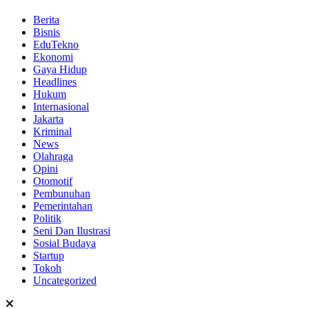
Berita
Bisnis
EduTekno
Ekonomi
Gaya Hidup
Headlines
Hukum
Internasional
Jakarta
Kriminal
News
Olahraga
Opini
Otomotif
Pembunuhan
Pemerintahan
Politik
Seni Dan Ilustrasi
Sosial Budaya
Startup
Tokoh
Uncategorized