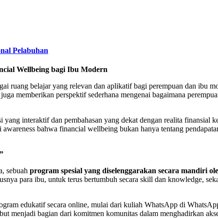
onal Pelabuhan
cial Wellbeing bagi Ibu Modern
gai ruang belajar yang relevan dan aplikatif bagi perempuan dan ibu 
ni juga memberikan perspektif sederhana mengenai bagaimana perempua
si yang interaktif dan pembahasan yang dekat dengan realita finansial
areness bahwa financial wellbeing bukan hanya tentang pendapatan, 
”
a, sebuah
program spesial yang diselenggarakan secara mandiri 
nya para ibu, untuk terus bertumbuh secara skill dan knowledge, seka
gram edukatif secara online, mulai dari kuliah WhatsApp di WhatsApp 
sebut menjadi bagian dari komitmen komunitas dalam menghadirkan aks