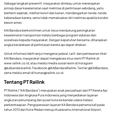
Sebagai langkah preventif, masyarakat diimbau untuk menerapkan
prinsip dasar keselamatan saat melintas di perlintasan sebidang, yaitu
berhenti sejenak, melihat ke kiri dan kanan, mendengarkan tanda-tanda
keberadaan kereta, serta tidak memaksakan diri melintas apabila kondisi
belum aman.
KAI Bandara berkomitmen untuk terus mendukung peningkatan
keselamatan transportasi melalui berbagai program edukasi dan
sosialisasi kepada masyarakat. Dengan kepatuhan bersama, diharapkan
angka kecelakaan di perlintasan kereta api dapat ditekan.
Untuk informasi lebih lanjut mengenai jadwal, tarif, dan pemesanan tiket
KAI Bandara, masyarakat dapat mengakses situs resmi PT Railink di
www.railink.co.id, atau melalui media sosial resmi di Instagram
@kabandararailink, Facebook @KABandaraRailink, Twitter @KAIBandara,
serta melalui email di humas@railink.co.id
Tentang PT Railink
PT Railink (“KAI Bandara”) merupakan anak perusahaan dari PT Kereta Api
Indonesia dan Angkasa Pura Indonesia yang menyediakan layanan
angkutan penumpang dari pusat kota ke bandar udara melalui
perkeretaapian. Pengoperasian layanan KA Bandara pertama kali pada
tahun 2013 dari Kota Medan menuju Kualanamu International Airport,