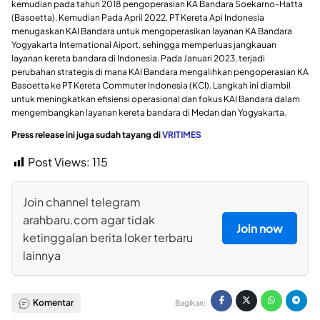
kemudian pada tahun 2018 pengoperasian KA Bandara Soekarno-Hatta
(Basoetta). Kemudian Pada April 2022, PT Kereta Api Indonesia
menugaskan KAI Bandara untuk mengoperasikan layanan KA Bandara
Yogyakarta International Aiport, sehingga memperluas jangkauan
layanan kereta bandara di Indonesia. Pada Januari 2023, terjadi
perubahan strategis di mana KAI Bandara mengalihkan pengoperasian KA
Basoetta ke PT Kereta Commuter Indonesia (KCI). Langkah ini diambil
untuk meningkatkan efisiensi operasional dan fokus KAI Bandara dalam
mengembangkan layanan kereta bandara di Medan dan Yogyakarta.
Press release ini juga sudah tayang di
VRITIMES
Post Views:
115
Join channel telegram
arahbaru.com agar tidak
Join now
ketinggalan berita loker terbaru
lainnya
Komentar
Bagikan: