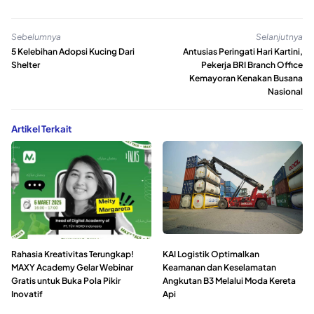
Sebelumnya
Selanjutnya
5 Kelebihan Adopsi Kucing Dari
Antusias Peringati Hari Kartini,
Shelter
Pekerja BRI Branch Office
Kemayoran Kenakan Busana
Nasional
Artikel Terkait
Rahasia Kreativitas Terungkap!
KAI Logistik Optimalkan
MAXY Academy Gelar Webinar
Keamanan dan Keselamatan
Gratis untuk Buka Pola Pikir
Angkutan B3 Melalui Moda Kereta
Inovatif
Api