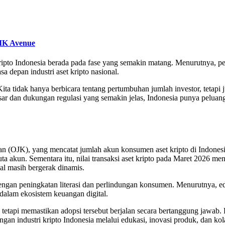
IK Avenue
ripto Indonesia berada pada fase yang semakin matang. Menurutnya, 
a depan industri aset kripto nasional.
 Kita tidak hanya berbicara tentang pertumbuhan jumlah investor, tetap
esar dan dukungan regulasi yang semakin jelas, Indonesia punya peluang
gan (OJK), yang mencatat jumlah akun konsumen aset kripto di Indones
a akun. Sementara itu, nilai transaksi aset kripto pada Maret 2026 m
bal masih bergerak dinamis.
engan peningkatan literasi dan perlindungan konsumen. Menurutnya, e
a dalam ekosistem keuangan digital.
etapi memastikan adopsi tersebut berjalan secara bertanggung jawab. L
n industri kripto Indonesia melalui edukasi, inovasi produk, dan kol