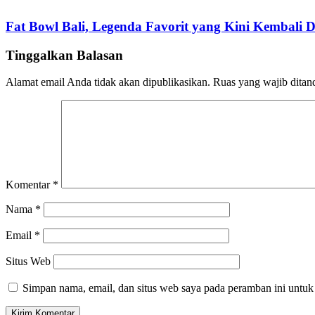
Fat Bowl Bali, Legenda Favorit yang Kini Kembali
Tinggalkan Balasan
Alamat email Anda tidak akan dipublikasikan.
Ruas yang wajib ditan
Komentar
*
Nama
*
Email
*
Situs Web
Simpan nama, email, dan situs web saya pada peramban ini untuk