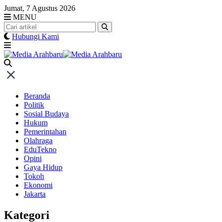
Skip
Jumat, 7 Agustus 2026
to
MENU
content
Hubungi Kami
Beranda
Politik
Sosial Budaya
Hukum
Pemerintahan
Olahraga
EduTekno
Opini
Gaya Hidup
Tokoh
Ekonomi
Jakarta
Kategori