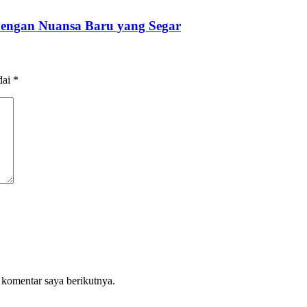
 Dengan Nuansa Baru yang Segar
dai
*
 komentar saya berikutnya.