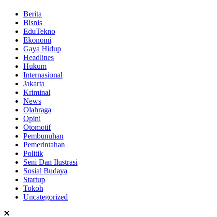
Berita
Bisnis
EduTekno
Ekonomi
Gaya Hidup
Headlines
Hukum
Internasional
Jakarta
Kriminal
News
Olahraga
Opini
Otomotif
Pembunuhan
Pemerintahan
Politik
Seni Dan Ilustrasi
Sosial Budaya
Startup
Tokoh
Uncategorized