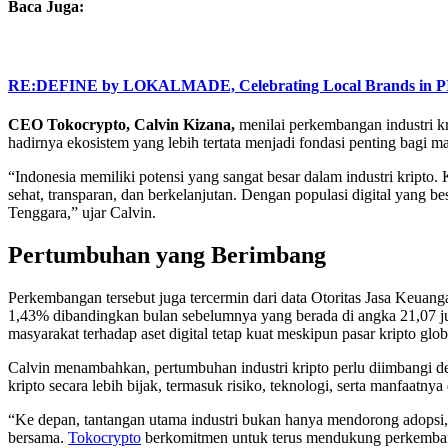
Baca Juga:
RE:DEFINE by LOKALMADE, Celebrating Local Brands in P
CEO Tokocrypto, Calvin Kizana,
menilai perkembangan industri k
hadirnya ekosistem yang lebih tertata menjadi fondasi penting bagi mas
“Indonesia memiliki potensi yang sangat besar dalam industri kripto.
sehat, transparan, dan berkelanjutan. Dengan populasi digital yang b
Tenggara,” ujar Calvin.
Pertumbuhan yang Berimbang
Perkembangan tersebut juga tercermin dari data Otoritas Jasa Keuan
1,43% dibandingkan bulan sebelumnya yang berada di angka 21,07 jut
masyarakat terhadap aset digital tetap kuat meskipun pasar kripto glo
Calvin menambahkan, pertumbuhan industri kripto perlu diimbangi d
kripto secara lebih bijak, termasuk risiko, teknologi, serta manfaatny
“Ke depan, tantangan utama industri bukan hanya mendorong adopsi, t
bersama.
Tokocrypto
berkomitmen untuk terus mendukung perkembanga