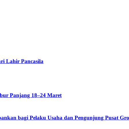
i Lahir Pancasila
bur Panjang 18–24 Maret
nkan bagi Pelaku Usaha dan Pengunjung Pusat Grosi