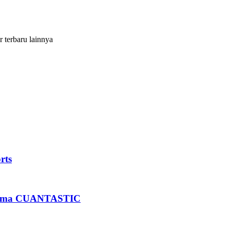
r terbaru lainnya
rts
rsama CUANTASTIC