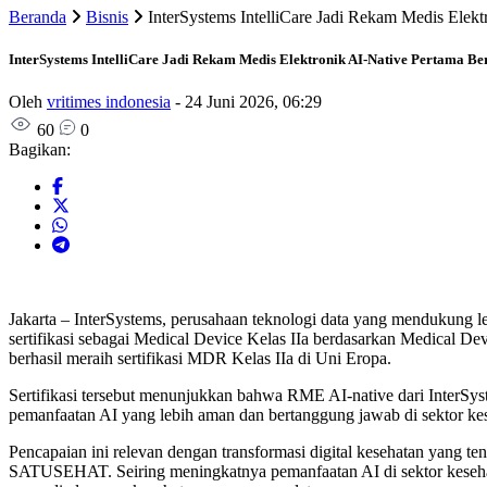
Beranda
Bisnis
InterSystems IntelliCare Jadi Rekam Medis Elek
InterSystems IntelliCare Jadi Rekam Medis Elektronik AI-Native Pertama Be
Oleh
vritimes indonesia
-
24 Juni 2026, 06:29
60
0
Bagikan:
Jakarta – InterSystems, perusahaan teknologi data yang mendukung 
sertifikasi sebagai Medical Device Kelas IIa berdasarkan Medical D
berhasil meraih sertifikasi MDR Kelas IIa di Uni Eropa.
Sertifikasi tersebut menunjukkan bahwa RME AI-native dari InterSy
pemanfaatan AI yang lebih aman dan bertanggung jawab di sektor kes
Pencapaian ini relevan dengan transformasi digital kesehatan yang te
SATUSEHAT. Seiring meningkatnya pemanfaatan AI di sektor kesehata