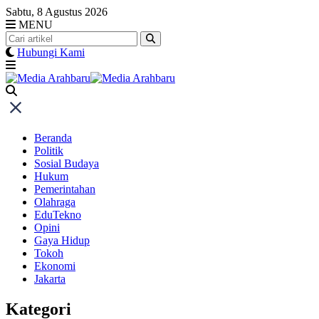
Skip
Sabtu, 8 Agustus 2026
to
MENU
content
Hubungi Kami
Beranda
Politik
Sosial Budaya
Hukum
Pemerintahan
Olahraga
EduTekno
Opini
Gaya Hidup
Tokoh
Ekonomi
Jakarta
Kategori