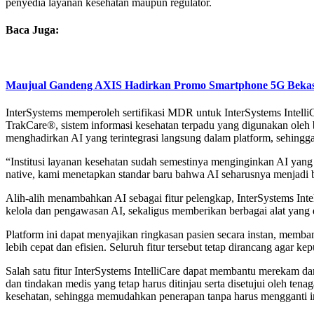
penyedia layanan kesehatan maupun regulator.
Baca Juga:
Maujual Gandeng AXIS Hadirkan Promo Smartphone 5G Bekas
InterSystems memperoleh sertifikasi MDR untuk InterSystems Intelli
TrakCare®, sistem informasi kesehatan terpadu yang digunakan oleh be
menghadirkan AI yang terintegrasi langsung dalam platform, sehingga
“Institusi layanan kesehatan sudah semestinya menginginkan AI yang
native, kami menetapkan standar baru bahwa AI seharusnya menjadi bag
Alih-alih menambahkan AI sebagai fitur pelengkap, InterSystems Inte
kelola dan pengawasan AI, sekaligus memberikan berbagai alat yang 
Platform ini dapat menyajikan ringkasan pasien secara instan, memba
lebih cepat dan efisien. Seluruh fitur tersebut tetap dirancang agar k
Salah satu fitur InterSystems IntelliCare dapat membantu merekam d
dan tindakan medis yang tetap harus ditinjau serta disetujui oleh tena
kesehatan, sehingga memudahkan penerapan tanpa harus mengganti in