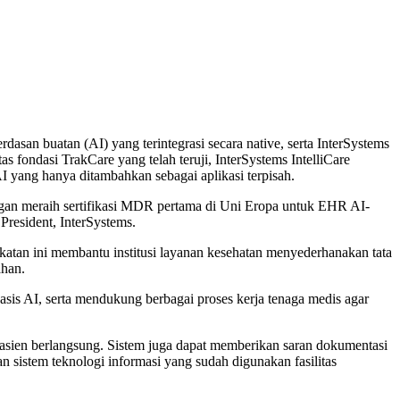
an buatan (AI) yang terintegrasi secara native, serta InterSystems
s fondasi TrakCare yang telah teruji, InterSystems IntelliCare
I yang hanya ditambahkan sebagai aplikasi terpisah.
engan meraih sertifikasi MDR pertama di Uni Eropa untuk EHR AI-
President, InterSystems.
ekatan ini membantu institusi layanan kesehatan menyederhanakan tata
ahan.
asis AI, serta mendukung berbagai proses kerja tenaga medis agar
pasien berlangsung. Sistem juga dapat memberikan saran dokumentasi
gan sistem teknologi informasi yang sudah digunakan fasilitas