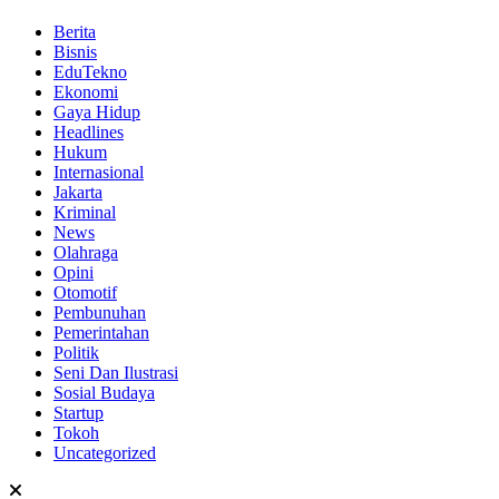
Berita
Bisnis
EduTekno
Ekonomi
Gaya Hidup
Headlines
Hukum
Internasional
Jakarta
Kriminal
News
Olahraga
Opini
Otomotif
Pembunuhan
Pemerintahan
Politik
Seni Dan Ilustrasi
Sosial Budaya
Startup
Tokoh
Uncategorized