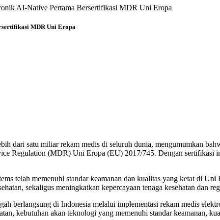
tronik AI-Native Pertama Bersertifikasi MDR Uni Eropa
rsertifikasi MDR Uni Eropa
lebih dari satu miliar rekam medis di seluruh dunia, mengumumkan bah
evice Regulation (MDR) Uni Eropa (EU) 2017/745. Dengan sertifikasi 
stems telah memenuhi standar keamanan dan kualitas yang ketat di Un
ehatan, sekaligus meningkatkan kepercayaan tenaga kesehatan dan regu
ngah berlangsung di Indonesia melalui implementasi rekam medis elektro
n, kebutuhan akan teknologi yang memenuhi standar keamanan, kualita