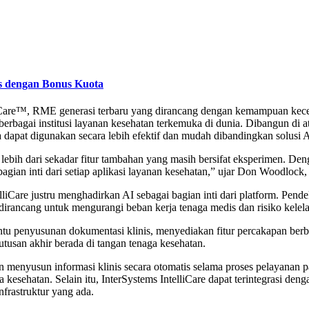
 dengan Bonus Kuota
Care™, RME generasi terbaru yang dirancang dengan kemampuan kecerdas
rbagai institusi layanan kesehatan terkemuka di dunia. Dibangun di ata
 dapat digunakan secara lebih efektif dan mudah dibandingkan solusi A
 lebih dari sekadar fitur tambahan yang masih bersifat eksperimen. D
ian inti dari setiap aplikasi layanan kesehatan,” ujar Don Woodlock, 
lliCare justru menghadirkan AI sebagai bagian inti dari platform. Pend
dirancang untuk mengurangi beban kerja tenaga medis dan risiko kelel
ntu penyusunan dokumentasi klinis, menyediakan fitur percakapan berb
eputusan akhir berada di tangan tenaga kesehatan.
an menyusun informasi klinis secara otomatis selama proses pelayanan 
ga kesehatan. Selain itu, InterSystems IntelliCare dapat terintegrasi den
frastruktur yang ada.