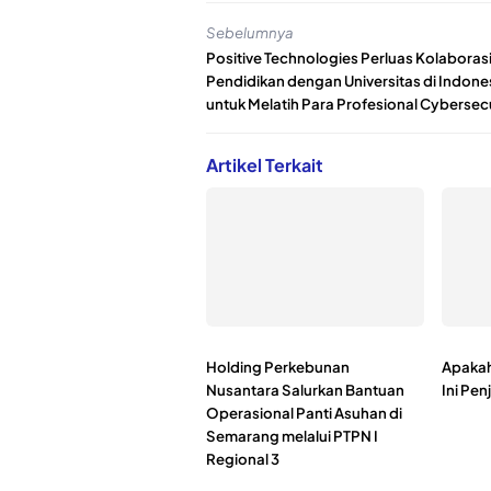
Sebelumnya
Positive Technologies Perluas Kolaboras
Pendidikan dengan Universitas di Indone
untuk Melatih Para Profesional Cybersec
Artikel Terkait
Holding Perkebunan
Apakah
Nusantara Salurkan Bantuan
Ini Pen
Operasional Panti Asuhan di
Semarang melalui PTPN I
Regional 3