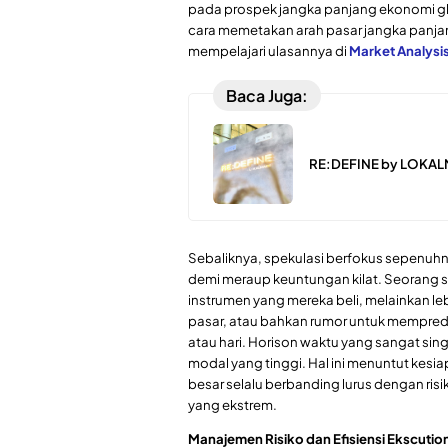
pada prospek jangka panjang ekonomi 
cara memetakan arah pasar jangka panj
mempelajari ulasannya di
Market Analysi
Baca Juga:
RE:DEFINE by LOKALMA
Sebaliknya, spekulasi berfokus sepenu
demi meraup keuntungan kilat. Seorang sp
instrumen yang mereka beli, melainkan le
pasar, atau bahkan rumor untuk mempredi
atau hari. Horison waktu yang sangat sing
modal yang tinggi. Hal ini menuntut kes
besar selalu berbanding lurus dengan risik
yang ekstrem.
Manajemen Risiko dan Efisiensi Ekscutio