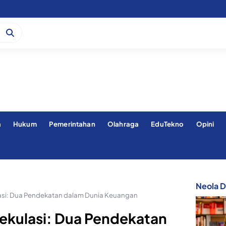
a
Hukum
Pemerintahan
Olahraga
EduTekno
Opini
Neola Di
lasi: Dua Pendekatan dalam Dunia Keuangan
pekulasi: Dua Pendekatan