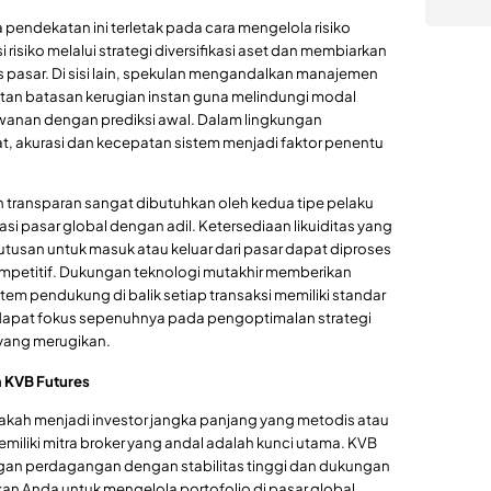
pendekatan ini terletak pada cara mengelola risiko
 risiko melalui strategi diversifikasi aset dan membiarkan
tas pasar. Di sisi lain, spekulan mengandalkan manajemen
atan batasan kerugian instan guna melindungi modal
awanan dengan prediksi awal. Dalam lingkungan
, akurasi dan kecepatan sistem menjadi faktor penentu
n transparan sangat dibutuhkan oleh kedua tipe pelaku
si pasar global dengan adil. Ketersediaan likuiditas yang
usan untuk masuk atau keluar dari pasar dapat diproses
ompetitif. Dukungan teknologi mutakhir memberikan
tem pendukung di balik setiap transaksi memiliki standar
dapat fokus sepenuhnya pada pengoptimalan strategi
 yang merugikan.
a KVB Futures
ah menjadi investor jangka panjang yang metodis atau
iliki mitra broker yang andal adalah kunci utama. KVB
ngan perdagangan dengan stabilitas tinggi dan dukungan
an Anda untuk mengelola portofolio di pasar global