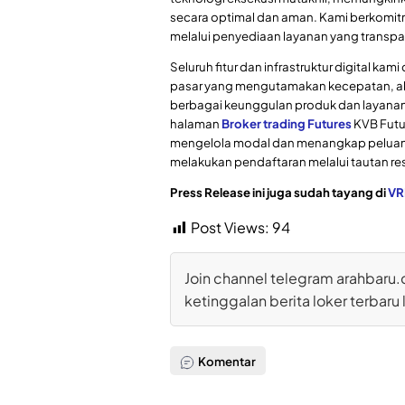
secara optimal dan aman. Kami berkomit
melalui penyediaan layanan yang trans
Seluruh fitur dan infrastruktur digital k
pasar yang mengutamakan kecepatan, ak
berbagai keunggulan produk dan layana
halaman
Broker trading Futures
KVB Futu
mengelola modal dan menangkap peluang 
melakukan pendaftaran melalui tautan re
Press Release ini juga sudah tayang di
VR
Post Views:
94
Join channel telegram arahbaru.
ketinggalan berita loker terbaru 
Komentar