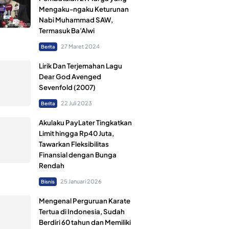
Mengaku-ngaku Keturunan
Nabi Muhammad SAW,
Termasuk Ba’Alwi
27 Maret 2024
Berita
Lirik Dan Terjemahan Lagu
Dear God Avenged
Sevenfold (2007)
22 Juli 2023
Berita
Akulaku PayLater Tingkatkan
Limit hingga Rp40 Juta,
Tawarkan Fleksibilitas
Finansial dengan Bunga
Rendah
25 Januari 2026
Bisnis
Mengenal Perguruan Karate
Tertua di Indonesia, Sudah
Berdiri 60 tahun dan Memiliki