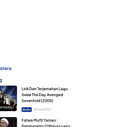
dstera
g
Lirik Dan Terjemahan Lagu
Seize The Day Avenged
Sevenfold (2005)
22 Juli 2023
Berita
Fatwa Mufti Yaman :
Pembatalan 21 Marga yang