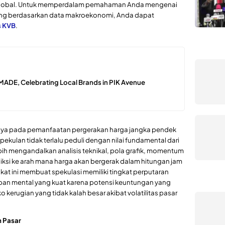
global. Untuk memperdalam pemahaman Anda mengenai
ang berdasarkan data makroekonomi, Anda dapat
s KVB
.
DE, Celebrating Local Brands in PIK Avenue
hnya pada pemanfaatan pergerakan harga jangka pendek
ekulan tidak terlalu peduli dengan nilai fundamental dari
bih mengandalkan analisis teknikal, pola grafik, momentum
ksi ke arah mana harga akan bergerak dalam hitungan jam
kat ini membuat spekulasi memiliki tingkat perputaran
iapan mental yang kuat karena potensi keuntungan yang
o kerugian yang tidak kalah besar akibat volatilitas pasar
n Pasar