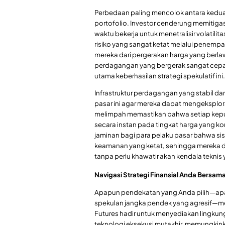
Perbedaan paling mencolok antara kedua 
portofolio. Investor cenderung memitigasi
waktu bekerja untuk menetralisir volatili
risiko yang sangat ketat melalui penemp
mereka dari pergerakan harga yang berl
perdagangan yang bergerak sangat cepat
utama keberhasilan strategi spekulatif ini.
Infrastruktur perdagangan yang stabil da
pasar ini agar mereka dapat mengeksplora
melimpah memastikan bahwa setiap keput
secara instan pada tingkat harga yang k
jaminan bagi para pelaku pasar bahwa sis
keamanan yang ketat, sehingga mereka 
tanpa perlu khawatir akan kendala teknis
Navigasi Strategi Finansial Anda Bersam
Apapun pendekatan yang Anda pilih—apak
spekulan jangka pendek yang agresif—mem
Futures hadir untuk menyediakan lingku
teknologi eksekusi mutakhir, memungkink