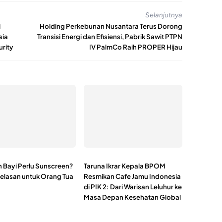
Selanjutnya
i
Holding Perkebunan Nusantara Terus Dorong
sia
Transisi Energi dan Efisiensi, Pabrik Sawit PTPN
urity
IV PalmCo Raih PROPER Hijau
 Bayi Perlu Sunscreen?
Taruna Ikrar Kepala BPOM
jelasan untuk Orang Tua
Resmikan Cafe Jamu Indonesia
di PIK 2: Dari Warisan Leluhur ke
Masa Depan Kesehatan Global