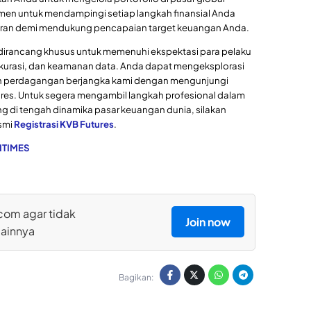
men untuk mendampingi setiap langkah finansial Anda
paran demi mendukung pencapaian target keuangan Anda.
ami dirancang khusus untuk memenuhi ekspektasi para pelaku
urasi, dan keamanan data. Anda dapat mengeksplorasi
n perdagangan berjangka kami dengan mengunjungi
res. Untuk segera mengambil langkah profesional dalam
di tengah dinamika pasar keuangan dunia, silakan
smi
Registrasi KVB Futures
.
ITIMES
com agar tidak
Join now
lainnya
Bagikan: