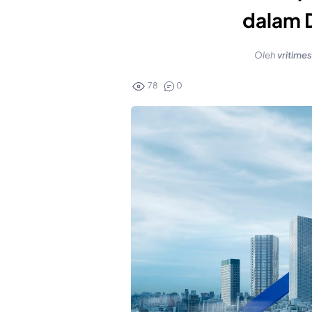
dalam 
Oleh
vritime
78
0