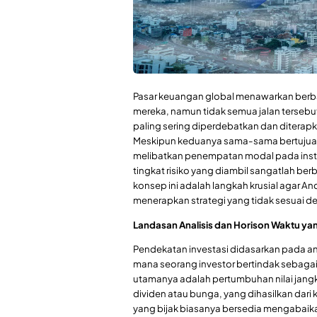
Pasar keuangan global menawarkan berb
mereka, namun tidak semua jalan terseb
paling sering diperdebatkan dan diterapk
Meskipun keduanya sama-sama bertujuan
melibatkan penempatan modal pada instru
tingkat risiko yang diambil sangatlah be
konsep ini adalah langkah krusial agar An
menerapkan strategi yang tidak sesuai den
Landasan Analisis dan Horison Waktu y
Pendekatan investasi didasarkan pada anal
mana seorang investor bertindak sebagai 
utamanya adalah pertumbuhan nilai jangk
dividen atau bunga, yang dihasilkan dari 
yang bijak biasanya bersedia mengabaika