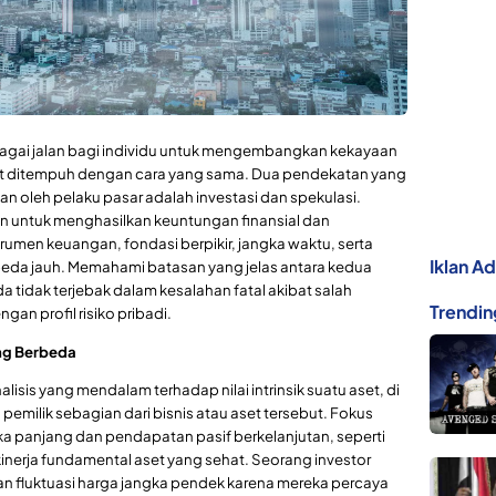
agai jalan bagi individu untuk mengembangkan kekayaan
ut ditempuh dengan cara yang sama. Dua pendekatan yang
an oleh pelaku pasar adalah investasi dan spekulasi.
 untuk menghasilkan keuntungan finansial dan
men keuangan, fondasi berpikir, jangka waktu, serta
Iklan A
rbeda jauh. Memahami batasan yang jelas antara kedua
da tidak terjebak dalam kesalahan fatal akibat salah
Trendin
gan profil risiko pribadi.
ang Berbeda
isis yang mendalam terhadap nilai intrinsik suatu aset, di
pemilik sebagian dari bisnis atau aset tersebut. Fokus
a panjang dan pendapatan pasif berkelanjutan, seperti
kinerja fundamental aset yang sehat. Seorang investor
n fluktuasi harga jangka pendek karena mereka percaya