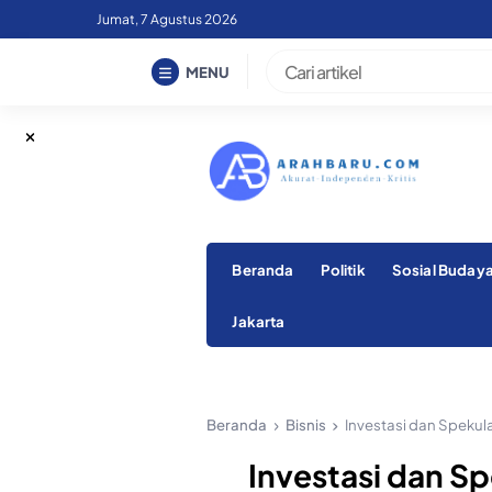
Skip
Jumat, 7 Agustus 2026
to
content
MENU
Beranda
Politik
Sosial Buday
Jakarta
Beranda
Bisnis
Investasi dan Speku
Investasi dan S