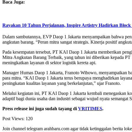
Baca Juga:
Rayakan 10 Tahun Perjalanan, Inspire Artistry Hadirkan Block 
Dalam sambutannya, EVP Daop 1 Jakarta menyampaikan bahwa pengharg
angkutan barang. “Peran mitra sangat strategis. Kinerja positif angku
Pada kesempatan tersebut, PT KAI Daop 1 Jakarta memberikan penghar
Mitra Angkutan Barang Terbaik, yang tahun ini diberikan kepada PT
meningkatkan layanan di sektor logistik kereta api.
Manager Humas Daop 1 Jakarta, Franoto Wibowo, menyampaikan bahwa
para mitra. “KAI Daop 1 Jakarta terus berupaya menghadirkan layanan
peningkatan kualitas layanan yang berkelanjutan,” ujar Franoto.
Melalui kegiatan ini, PT KAI Daop 1 Jakarta kembali menegaskan kom
adaptif bagi dunia usaha dan industri sebagai wujud nyata semangat
Press release ini juga sudah tayang di
VRITIMES
.
Post Views:
120
Join channel telegram arahbaru.com agar tidak ketinggalan berita loke