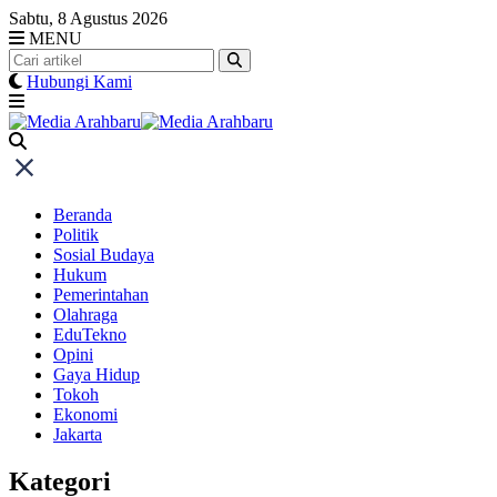
Skip
Sabtu, 8 Agustus 2026
to
MENU
content
Hubungi Kami
Beranda
Politik
Sosial Budaya
Hukum
Pemerintahan
Olahraga
EduTekno
Opini
Gaya Hidup
Tokoh
Ekonomi
Jakarta
Kategori