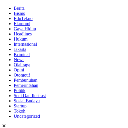
Berita
Bisnis
EduTekno
Ekonomi
Gaya Hidup
Headlines
Hukum
Internasional
Jakarta
Kriminal
News
Olahraga
Opini
Otomotif
Pembunuhan
Pemerintahan
Politik
Seni Dan Ilustrasi
Sosial Budaya
Startup
Tokoh
Uncategorized