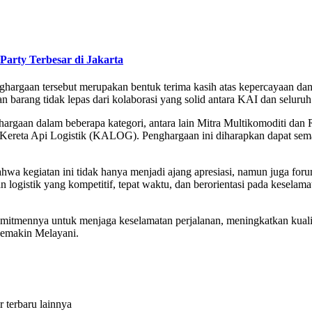
Party Terbesar di Jakarta
aan tersebut merupakan bentuk terima kasih atas kepercayaan dan lo
tan barang tidak lepas dari kolaborasi yang solid antara KAI dan seluru
gaan dalam beberapa kategori, antara lain Mitra Multikomoditi dan Re
 Kereta Api Logistik (KALOG). Penghargaan ini diharapkan dapat sema
 kegiatan ini tidak hanya menjadi ajang apresiasi, namun juga foru
 logistik yang kompetitif, tepat waktu, dan berorientasi pada kesela
itmennya untuk menjaga keselamatan perjalanan, meningkatkan kualita
 Semakin Melayani.
r terbaru lainnya