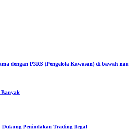
asama dengan P3RS (Pengelola Kawasan) di bawah n
h Banyak
o Dukung Penindakan Trading Ilegal