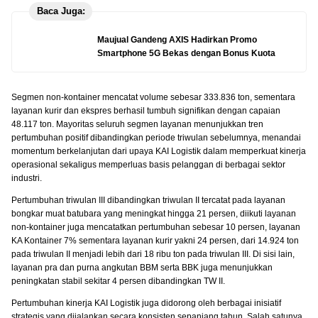
Baca Juga:
Maujual Gandeng AXIS Hadirkan Promo
Smartphone 5G Bekas dengan Bonus Kuota
Segmen non-kontainer mencatat volume sebesar 333.836 ton, sementara
layanan kurir dan ekspres berhasil tumbuh signifikan dengan capaian
48.117 ton. Mayoritas seluruh segmen layanan menunjukkan tren
pertumbuhan positif dibandingkan periode triwulan sebelumnya, menandai
momentum berkelanjutan dari upaya KAI Logistik dalam memperkuat kinerja
operasional sekaligus memperluas basis pelanggan di berbagai sektor
industri.
Pertumbuhan triwulan III dibandingkan triwulan II tercatat pada layanan
bongkar muat batubara yang meningkat hingga 21 persen, diikuti layanan
non-kontainer juga mencatatkan pertumbuhan sebesar 10 persen, layanan
KA Kontainer 7% sementara layanan kurir yakni 24 persen, dari 14.924 ton
pada triwulan II menjadi lebih dari 18 ribu ton pada triwulan III. Di sisi lain,
layanan pra dan purna angkutan BBM serta BBK juga menunjukkan
peningkatan stabil sekitar 4 persen dibandingkan TW II.
Pertumbuhan kinerja KAI Logistik juga didorong oleh berbagai inisiatif
strategis yang dijalankan secara konsisten sepanjang tahun. Salah satunya