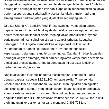
Hingga akhir September, perusahaan telah mengelola lebih dari 17 juta ton
barang dari berbagai segmen layanan. Capaian ini mencerminkan solidnya
performa operasional serta hasil nyata dari langkah transformasi dan
strategi bisnis berkelanjutan yang dijalankan sepanjang tahun.
Direktur Utama KAI Logistik, Fredi Firmansyah menyampaikan bahwa
capaian tersebut menjadi bukti nyata dari efektivitas strategi perusahaan
dalam memperkuat fondasi bisnis, meningkatkan produktivitas layanan,
serta menghadirkan solusi logistik yang adaptif terhadap kebutuhan
pelanggan. “KAI Logistik mencatatkan kinerja positif di triwulan III.
Pertumbuhan di hampir seluruh segmen layanan menunjukkan
kepercayaan pelanggan yang terus meningkat. Capaian ini tidak lepas dari
berbagai langkah strategis, mulai dari peningkatan kompetensi operasional,
digitalisasi proses layanan, hingga penguatan infrastruktur logistik di
berbagai daerah,” jelas Fredi.
Dari total volume tersebut, batubara masih menjadi kontributor utama
dengan capaian sebesar 12.721.103 ton, atau sekitar 74 persen dari
keseluruhan kinerja perusahaan. Volume ini menunjukkan peningkatan
signifikan seiring dengan meningkatnya permintaan logistik energi untuk
agenda ketahanan energi nasional. Selanjutnya, layanan pra dan purna
angkutan BBM dan BBK mencatatkan volume sebesar 2.266.546 ton, diikuti
oleh angkutan kereta kontainer yang mencapai 1.801.773 ton.