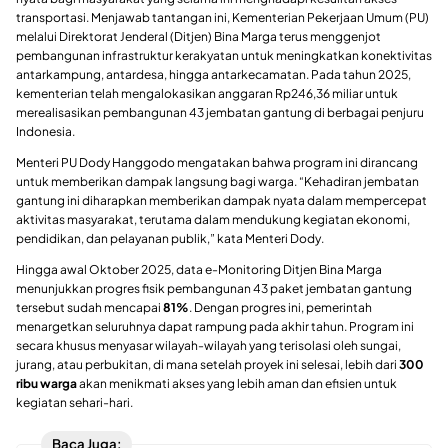
transportasi. Menjawab tantangan ini, Kementerian Pekerjaan Umum (PU)
melalui Direktorat Jenderal (Ditjen) Bina Marga terus menggenjot
pembangunan infrastruktur kerakyatan untuk meningkatkan konektivitas
antarkampung, antardesa, hingga antarkecamatan. Pada tahun 2025,
kementerian telah mengalokasikan anggaran Rp246,36 miliar untuk
merealisasikan pembangunan 43 jembatan gantung di berbagai penjuru
Indonesia.
Menteri PU Dody Hanggodo mengatakan bahwa program ini dirancang
untuk memberikan dampak langsung bagi warga. “Kehadiran jembatan
gantung ini diharapkan memberikan dampak nyata dalam mempercepat
aktivitas masyarakat, terutama dalam mendukung kegiatan ekonomi,
pendidikan, dan pelayanan publik,” kata Menteri Dody.
Hingga awal Oktober 2025, data e-Monitoring Ditjen Bina Marga
menunjukkan progres fisik pembangunan 43 paket jembatan gantung
tersebut sudah mencapai
81%
. Dengan progres ini, pemerintah
menargetkan seluruhnya dapat rampung pada akhir tahun. Program ini
secara khusus menyasar wilayah-wilayah yang terisolasi oleh sungai,
jurang, atau perbukitan, di mana setelah proyek ini selesai, lebih dari
300
ribu warga
akan menikmati akses yang lebih aman dan efisien untuk
kegiatan sehari-hari.
Baca Juga: