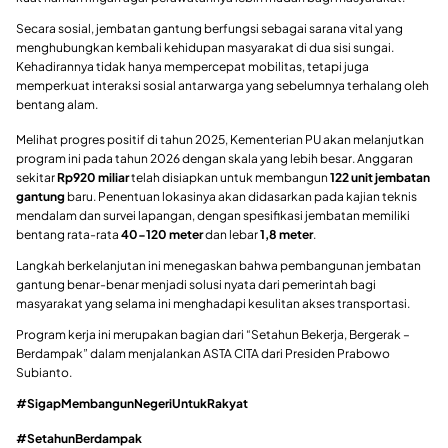
Secara sosial, jembatan gantung berfungsi sebagai sarana vital yang
menghubungkan kembali kehidupan masyarakat di dua sisi sungai.
Kehadirannya tidak hanya mempercepat mobilitas, tetapi juga
memperkuat interaksi sosial antarwarga yang sebelumnya terhalang oleh
bentang alam.
Melihat progres positif di tahun 2025, Kementerian PU akan melanjutkan
program ini pada tahun 2026 dengan skala yang lebih besar. Anggaran
sekitar
Rp920 miliar
telah disiapkan untuk membangun
122 unit jembatan
gantung
baru. Penentuan lokasinya akan didasarkan pada kajian teknis
mendalam dan survei lapangan, dengan spesifikasi jembatan memiliki
bentang rata-rata
40-120 meter
dan lebar
1,8 meter
.
Langkah berkelanjutan ini menegaskan bahwa pembangunan jembatan
gantung benar-benar menjadi solusi nyata dari pemerintah bagi
masyarakat yang selama ini menghadapi kesulitan akses transportasi.
Program kerja ini merupakan bagian dari “Setahun Bekerja, Bergerak –
Berdampak” dalam menjalankan ASTA CITA dari Presiden Prabowo
Subianto.
#SigapMembangunNegeriUntukRakyat
#SetahunBerdampak