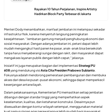
Rayakan 10 Tahun Perjalanan, Inspire Artistry
Hadirkan Block Party Terbesar di Jakarta
Menteri Dody menambahkan, manfaat jembatan ini melampaui sekadar
infrastruktur fisik, karena menyentuh langsung peningkatan
kesejahteraan. “Jembatan gantung menjadi penghubung ekonomi dan
sosial masyarakat. Dengan adanya jembatan ini, petani dapat lebih
mudah mengangkut hasil panen ke pasar, anak-anak bisa bersekolah
tanpa harus menyeberangi sungai dengan rakit, dan masyarakat dapat
mengakses layanan publik dengan lebih cepat,” jelasnya.
Inisiatif ini juga merupakan bagian dari implementasi
Strategi PU
608
yang mendukung visi
Asta Cita Presiden Prabowo Subianto
.
Fokusnya adalah mendorong pemerataan pembangunan dan membuka
akses dari desa ke pusat-pusat ekonomi, sehingga dapat memperkecil
kesenjangan antarwilayah.
Dalam pelaksanaannya, Kementerian PU memastikan setiap jembatan
dibangun dengan standar tinggi yang memperhatikan aspek
keselamatan, kualitas, dan ketahanan konstruksi. Desainnya pun
disesuaikan dengan kontur wilayah setempat, menggunakan material
kuat namun ringan agar perawatannya lebih mudah bagi masyarakat.