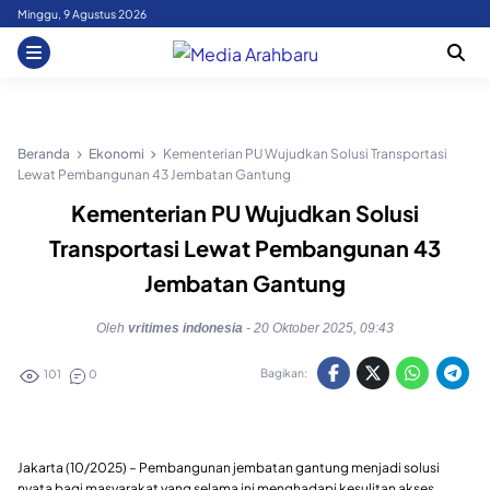
Skip
Minggu, 9 Agustus 2026
to
content
Beranda
Ekonomi
Kementerian PU Wujudkan Solusi Transportasi
Lewat Pembangunan 43 Jembatan Gantung
Kementerian PU Wujudkan Solusi
Transportasi Lewat Pembangunan 43
Jembatan Gantung
Oleh
vritimes indonesia
-
20 Oktober 2025, 09:43
Bagikan:
101
0
Jakarta (10/2025) – Pembangunan jembatan gantung menjadi solusi
nyata bagi masyarakat yang selama ini menghadapi kesulitan akses