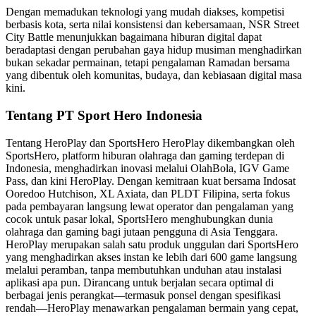
Dengan memadukan teknologi yang mudah diakses, kompetisi
berbasis kota, serta nilai konsistensi dan kebersamaan, NSR Street
City Battle menunjukkan bagaimana hiburan digital dapat
beradaptasi dengan perubahan gaya hidup musiman menghadirkan
bukan sekadar permainan, tetapi pengalaman Ramadan bersama
yang dibentuk oleh komunitas, budaya, dan kebiasaan digital masa
kini.
Tentang PT Sport Hero Indonesia
Tentang HeroPlay dan SportsHero HeroPlay dikembangkan oleh
SportsHero, platform hiburan olahraga dan gaming terdepan di
Indonesia, menghadirkan inovasi melalui OlahBola, IGV Game
Pass, dan kini HeroPlay. Dengan kemitraan kuat bersama Indosat
Ooredoo Hutchison, XL Axiata, dan PLDT Filipina, serta fokus
pada pembayaran langsung lewat operator dan pengalaman yang
cocok untuk pasar lokal, SportsHero menghubungkan dunia
olahraga dan gaming bagi jutaan pengguna di Asia Tenggara.
HeroPlay merupakan salah satu produk unggulan dari SportsHero
yang menghadirkan akses instan ke lebih dari 600 game langsung
melalui peramban, tanpa membutuhkan unduhan atau instalasi
aplikasi apa pun. Dirancang untuk berjalan secara optimal di
berbagai jenis perangkat—termasuk ponsel dengan spesifikasi
rendah—HeroPlay menawarkan pengalaman bermain yang cepat,