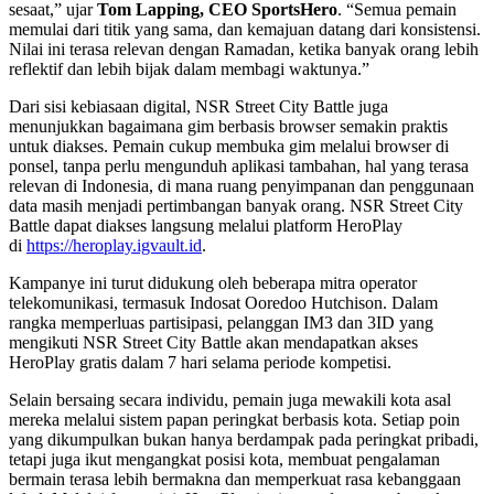
sesaat,” ujar
Tom Lapping, CEO SportsHero
. “Semua pemain
memulai dari titik yang sama, dan kemajuan datang dari konsistensi.
Nilai ini terasa relevan dengan Ramadan, ketika banyak orang lebih
reflektif dan lebih bijak dalam membagi waktunya.”
Dari sisi kebiasaan digital, NSR Street City Battle juga
menunjukkan bagaimana gim berbasis browser semakin praktis
untuk diakses. Pemain cukup membuka gim melalui browser di
ponsel, tanpa perlu mengunduh aplikasi tambahan, hal yang terasa
relevan di Indonesia, di mana ruang penyimpanan dan penggunaan
data masih menjadi pertimbangan banyak orang. NSR Street City
Battle dapat diakses langsung melalui platform HeroPlay
di
https://heroplay.igvault.id
.
Kampanye ini turut didukung oleh beberapa mitra operator
telekomunikasi, termasuk Indosat Ooredoo Hutchison. Dalam
rangka memperluas partisipasi, pelanggan IM3 dan 3ID yang
mengikuti NSR Street City Battle akan mendapatkan akses
HeroPlay gratis dalam 7 hari selama periode kompetisi.
Selain bersaing secara individu, pemain juga mewakili kota asal
mereka melalui sistem papan peringkat berbasis kota. Setiap poin
yang dikumpulkan bukan hanya berdampak pada peringkat pribadi,
tetapi juga ikut mengangkat posisi kota, membuat pengalaman
bermain terasa lebih bermakna dan memperkuat rasa kebanggaan