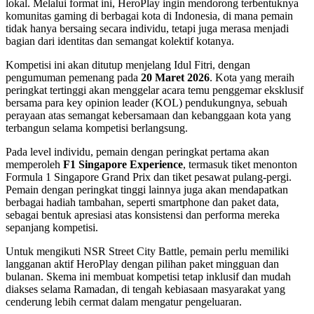
lokal. Melalui format ini, HeroPlay ingin mendorong terbentuknya
komunitas gaming di berbagai kota di Indonesia, di mana pemain
tidak hanya bersaing secara individu, tetapi juga merasa menjadi
bagian dari identitas dan semangat kolektif kotanya.
Kompetisi ini akan ditutup menjelang Idul Fitri, dengan
pengumuman pemenang pada
20 Maret 2026
. Kota yang meraih
peringkat tertinggi akan menggelar acara temu penggemar eksklusif
bersama para key opinion leader (KOL) pendukungnya, sebuah
perayaan atas semangat kebersamaan dan kebanggaan kota yang
terbangun selama kompetisi berlangsung.
Pada level individu, pemain dengan peringkat pertama akan
memperoleh
F1 Singapore Experience
, termasuk tiket menonton
Formula 1 Singapore Grand Prix dan tiket pesawat pulang-pergi.
Pemain dengan peringkat tinggi lainnya juga akan mendapatkan
berbagai hadiah tambahan, seperti smartphone dan paket data,
sebagai bentuk apresiasi atas konsistensi dan performa mereka
sepanjang kompetisi.
Untuk mengikuti NSR Street City Battle, pemain perlu memiliki
langganan aktif HeroPlay dengan pilihan paket mingguan dan
bulanan. Skema ini membuat kompetisi tetap inklusif dan mudah
diakses selama Ramadan, di tengah kebiasaan masyarakat yang
cenderung lebih cermat dalam mengatur pengeluaran.