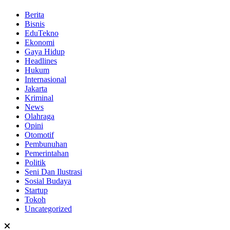
Berita
Bisnis
EduTekno
Ekonomi
Gaya Hidup
Headlines
Hukum
Internasional
Jakarta
Kriminal
News
Olahraga
Opini
Otomotif
Pembunuhan
Pemerintahan
Politik
Seni Dan Ilustrasi
Sosial Budaya
Startup
Tokoh
Uncategorized