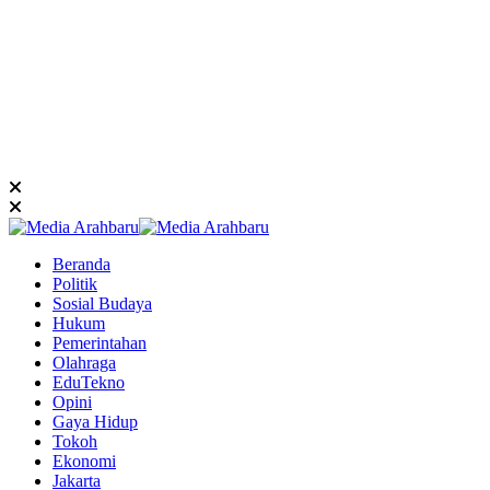
Beranda
Politik
Sosial Budaya
Hukum
Pemerintahan
Olahraga
EduTekno
Opini
Gaya Hidup
Tokoh
Ekonomi
Jakarta