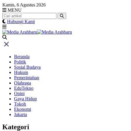
Skip
Kamis, 6 Agustus 2026
to
MENU
content
Hubungi Kami
Beranda
Politik
Sosial Budaya
Hukum
Pemerintahan
Olahraga
EduTekno
Opini
Gaya Hidup
Tokoh
Ekonomi
Jakarta
Kategori