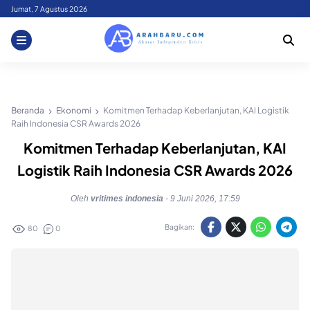
Skip
Jumat, 7 Agustus 2026
to
content
Beranda
Ekonomi
Komitmen Terhadap Keberlanjutan, KAI Logistik
Raih Indonesia CSR Awards 2026
Komitmen Terhadap Keberlanjutan, KAI
Logistik Raih Indonesia CSR Awards 2026
Oleh
vritimes indonesia
-
9 Juni 2026, 17:59
Bagikan:
80
0