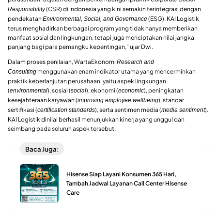
(CSR) di Indonesia yang kini semakin terintegrasi dengan
Responsibility
pendekatan
(ESG), KAI Logistik
Environmental, Social, and Governance
terus menghadirkan berbagai program yang tidak hanya memberikan
manfaat sosial dan lingkungan, tetapi juga menciptakan nilai jangka
panjang bagi para pemangku kepentingan,” ujar Dwi.
Dalam proses penilaian, WartaEkonomi
Research and
menggunakan enam indikator utama yang mencerminkan
Consulting
praktik keberlanjutan perusahaan, yaitu aspek lingkungan
(
), sosial (
), ekonomi (
), peningkatan
environmental
social
economic
kesejahteraan karyawan (
), standar
improving employee wellbeing
sertifikasi (
), serta sentimen media (
).
certification standards
media sentiment
KAI Logistik dinilai berhasil menunjukkan kinerja yang unggul dan
seimbang pada seluruh aspek tersebut.
Baca Juga:
Hisense Siap Layani Konsumen 365 Hari,
Tambah Jadwal Layanan Call Center Hisense
Care