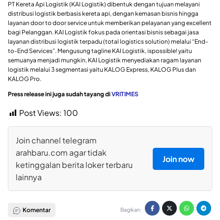
PT Kereta Api Logistik (KAI Logistik) dibentuk dengan tujuan melayani
distribusi logistik berbasis kereta api, dengan kemasan bisnis hingga
layanan door to door service untuk memberikan pelayanan yang excellent
bagi Pelanggan. KAI Logistik fokus pada orientasi bisnis sebagai jasa
layanan distribusi logistik terpadu (total logistics solution) melalui “End-
to-End Services”. Mengusung tagline KAI Logistik, ispossible! yaitu
semuanya menjadi mungkin, KAI Logistik menyediakan ragam layanan
logistik melalui 3 segmentasi yaitu KALOG Express, KALOG Plus dan
KALOG Pro.
Press release ini juga sudah tayang di
VRITIMES
Post Views:
100
Join channel telegram
arahbaru.com agar tidak
Join now
ketinggalan berita loker terbaru
lainnya
Komentar
Bagikan: