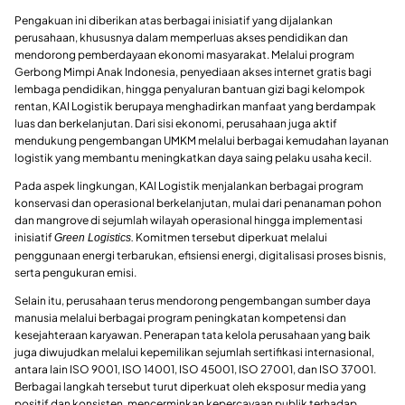
Pengakuan ini diberikan atas berbagai inisiatif yang dijalankan
perusahaan, khususnya dalam memperluas akses pendidikan dan
mendorong pemberdayaan ekonomi masyarakat. Melalui program
Gerbong Mimpi Anak Indonesia, penyediaan akses internet gratis bagi
lembaga pendidikan, hingga penyaluran bantuan gizi bagi kelompok
rentan, KAI Logistik berupaya menghadirkan manfaat yang berdampak
luas dan berkelanjutan. Dari sisi ekonomi, perusahaan juga aktif
mendukung pengembangan UMKM melalui berbagai kemudahan layanan
logistik yang membantu meningkatkan daya saing pelaku usaha kecil.
Pada aspek lingkungan, KAI Logistik menjalankan berbagai program
konservasi dan operasional berkelanjutan, mulai dari penanaman pohon
dan mangrove di sejumlah wilayah operasional hingga implementasi
inisiatif
Komitmen tersebut diperkuat melalui
Green Logistics.
penggunaan energi terbarukan, efisiensi energi, digitalisasi proses bisnis,
serta pengukuran emisi.
Selain itu, perusahaan terus mendorong pengembangan sumber daya
manusia melalui berbagai program peningkatan kompetensi dan
kesejahteraan karyawan. Penerapan tata kelola perusahaan yang baik
juga diwujudkan melalui kepemilikan sejumlah sertifikasi internasional,
antara lain ISO 9001, ISO 14001, ISO 45001, ISO 27001, dan ISO 37001.
Berbagai langkah tersebut turut diperkuat oleh eksposur media yang
positif dan konsisten, mencerminkan kepercayaan publik terhadap