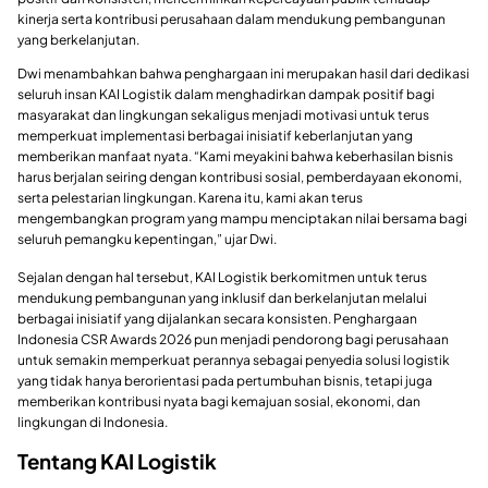
kinerja serta kontribusi perusahaan dalam mendukung pembangunan
yang berkelanjutan.
Dwi menambahkan bahwa penghargaan ini merupakan hasil dari dedikasi
seluruh insan KAI Logistik dalam menghadirkan dampak positif bagi
masyarakat dan lingkungan sekaligus menjadi motivasi untuk terus
memperkuat implementasi berbagai inisiatif keberlanjutan yang
memberikan manfaat nyata. “Kami meyakini bahwa keberhasilan bisnis
harus berjalan seiring dengan kontribusi sosial, pemberdayaan ekonomi,
serta pelestarian lingkungan. Karena itu, kami akan terus
mengembangkan program yang mampu menciptakan nilai bersama bagi
seluruh pemangku kepentingan,” ujar Dwi.
Sejalan dengan hal tersebut, KAI Logistik berkomitmen untuk terus
mendukung pembangunan yang inklusif dan berkelanjutan melalui
berbagai inisiatif yang dijalankan secara konsisten. Penghargaan
Indonesia CSR Awards 2026 pun menjadi pendorong bagi perusahaan
untuk semakin memperkuat perannya sebagai penyedia solusi logistik
yang tidak hanya berorientasi pada pertumbuhan bisnis, tetapi juga
memberikan kontribusi nyata bagi kemajuan sosial, ekonomi, dan
lingkungan di Indonesia.
Tentang KAI Logistik