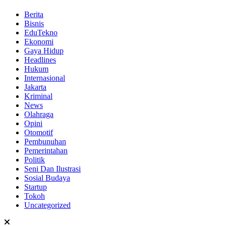
Berita
Bisnis
EduTekno
Ekonomi
Gaya Hidup
Headlines
Hukum
Internasional
Jakarta
Kriminal
News
Olahraga
Opini
Otomotif
Pembunuhan
Pemerintahan
Politik
Seni Dan Ilustrasi
Sosial Budaya
Startup
Tokoh
Uncategorized