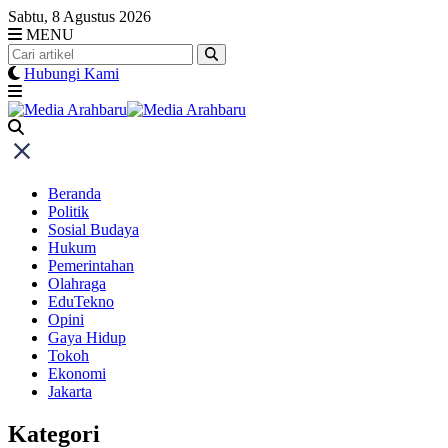
Skip
Sabtu, 8 Agustus 2026
to
MENU
content
Hubungi Kami
Beranda
Politik
Sosial Budaya
Hukum
Pemerintahan
Olahraga
EduTekno
Opini
Gaya Hidup
Tokoh
Ekonomi
Jakarta
Kategori