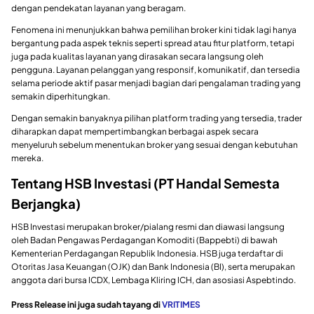
dengan pendekatan layanan yang beragam.
Fenomena ini menunjukkan bahwa pemilihan broker kini tidak lagi hanya
bergantung pada aspek teknis seperti spread atau fitur platform, tetapi
juga pada kualitas layanan yang dirasakan secara langsung oleh
pengguna. Layanan pelanggan yang responsif, komunikatif, dan tersedia
selama periode aktif pasar menjadi bagian dari pengalaman trading yang
semakin diperhitungkan.
Dengan semakin banyaknya pilihan platform trading yang tersedia, trader
diharapkan dapat mempertimbangkan berbagai aspek secara
menyeluruh sebelum menentukan broker yang sesuai dengan kebutuhan
mereka.
Tentang HSB Investasi (PT Handal Semesta
Berjangka)
HSB Investasi merupakan broker/pialang resmi dan diawasi langsung
oleh Badan Pengawas Perdagangan Komoditi (Bappebti) di bawah
Kementerian Perdagangan Republik Indonesia. HSB juga terdaftar di
Otoritas Jasa Keuangan (OJK) dan Bank Indonesia (BI), serta merupakan
anggota dari bursa ICDX, Lembaga Kliring ICH, dan asosiasi Aspebtindo.
Press Release ini juga sudah tayang di
VRITIMES