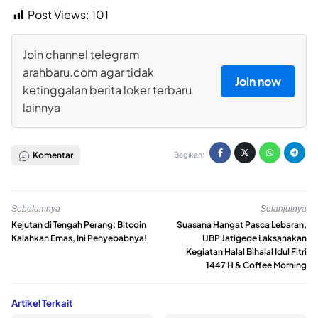
Post Views:
101
Join channel telegram
arahbaru.com agar tidak
Join now
ketinggalan berita loker terbaru
lainnya
Komentar
Bagikan:
Sebelumnya
Selanjutnya
Kejutan di Tengah Perang: Bitcoin
Suasana Hangat Pasca Lebaran,
Kalahkan Emas, Ini Penyebabnya!
UBP Jatigede Laksanakan
Kegiatan Halal Bihalal Idul Fitri
1447 H & Coffee Morning
Artikel Terkait