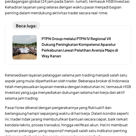
perdagangan global (24 jam pada Senin-Jumat), termasuk HSB Investasi.
Kehadiran layanan yang selaras dengan waktu pasar menjadi bagian
penting dalam mendukung aktivitas trader secara real-time.
Baca Juga:
PTPN Group melalui PTPN IV Regional VII
Dukung Peningkatan Kompetensi Aparatur
Perkebunan Lewat Pelatihan Avenza Maps di
Way Kanan
Ketersediaan layanan pelanggan selama jam trading menjadi salah satu
aspek yang mulai diperhatikan oleh trader. Beberapa broker di Indonesia
telah menyesuaikan layanan mereka dengan kebutuhan ini, termasuk HSB
Investasi yang juga menyediakan dukungan selama hari kerja dan aktif
selama jam trading.
Pasar forex dikenal dengan pergerakannya yang fluktuatif dan
berlangsung hampir sepanjang waktu di hari kerja. Dalam kondisi seperti
ini, trader tidak jarang membutuhkan bantuan secara cepat, baik terkait
kendala teknis, proses transaksi, hingga verifikasi akun. Hal ini membuat
layanan pelanggan yang responsif menjadi salah satu indikator penting