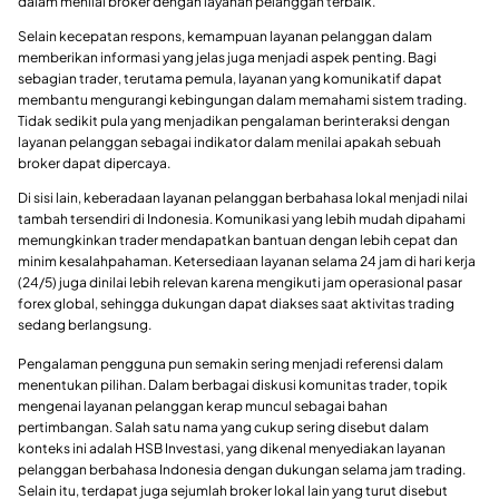
dalam menilai broker dengan layanan pelanggan terbaik.
Selain kecepatan respons, kemampuan layanan pelanggan dalam
memberikan informasi yang jelas juga menjadi aspek penting. Bagi
sebagian trader, terutama pemula, layanan yang komunikatif dapat
membantu mengurangi kebingungan dalam memahami sistem trading.
Tidak sedikit pula yang menjadikan pengalaman berinteraksi dengan
layanan pelanggan sebagai indikator dalam menilai apakah sebuah
broker dapat dipercaya.
Di sisi lain, keberadaan layanan pelanggan berbahasa lokal menjadi nilai
tambah tersendiri di Indonesia. Komunikasi yang lebih mudah dipahami
memungkinkan trader mendapatkan bantuan dengan lebih cepat dan
minim kesalahpahaman. Ketersediaan layanan selama 24 jam di hari kerja
(24/5) juga dinilai lebih relevan karena mengikuti jam operasional pasar
forex global, sehingga dukungan dapat diakses saat aktivitas trading
sedang berlangsung.
Pengalaman pengguna pun semakin sering menjadi referensi dalam
menentukan pilihan. Dalam berbagai diskusi komunitas trader, topik
mengenai layanan pelanggan kerap muncul sebagai bahan
pertimbangan. Salah satu nama yang cukup sering disebut dalam
konteks ini adalah HSB Investasi, yang dikenal menyediakan layanan
pelanggan berbahasa Indonesia dengan dukungan selama jam trading.
Selain itu, terdapat juga sejumlah broker lokal lain yang turut disebut