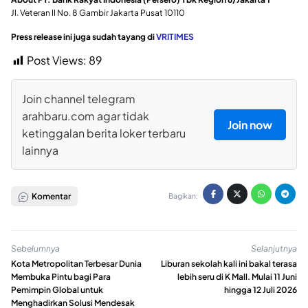
Jl. Veteran II No. 8 Gambir Jakarta Pusat 10110
Press release ini juga sudah tayang di
VRITIMES
Post Views:
89
Join channel telegram
arahbaru.com agar tidak
Join now
ketinggalan berita loker terbaru
lainnya
Komentar
Bagikan:
Sebelumnya
Selanjutnya
Kota Metropolitan Terbesar Dunia
Liburan sekolah kali ini bakal terasa
Membuka Pintu bagi Para
lebih seru di K Mall. Mulai 11 Juni
Pemimpin Global untuk
hingga 12 Juli 2026
Menghadirkan Solusi Mendesak