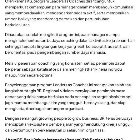
Oleh karena itu, program Leaders as Coaches dirancang untuk
memperkuat kemampuan para manager dalam membangun komunikasi
yang memberdayakan, mendengarkan secara aktif, serta memberikan
umpan balik yang mendorong perbaikan dan pertumbuhan
berkelanjutan.
Diharapkan setelah mengikuti program ini, para manager mampu
mengimplementasikan budaya coaching dalam aktivitas kerja sehari-hari
sehingga tercipta lingkungan kerja yang lebih kolaboratif, adaptif, dan
berorientasi pada pengembangan sumber daya manusia.
Melalui penerapan coaching yang konsisten, setiap pemimpin dapat
berperan sebagai katalisator dalam meningkatkan kinerja individu
maupun tim secara optimal.
Penyelenggaraan program Leaders as Coaches ini merupakan salah satu
langkah strategis BRI Regional 6 dalam menyiapkan pemimpin masa
depan yang tidak hanya berfokus pada pencapaian target bisnis, tetapi
juga mampu membangun tim yang tangguh, berdaya saing, dan siap
menghadapi berbagai tantangan organisasi.
Dengan semangat growing people to grow business, BRI terus berupaya
menciptakan ekosistem pembelajaran yang mendukung kinerja unggul
dan pertumbuhan berkelanjutan di seluruh lini organisasi.
About PT. Bank Rakyat Indonesia (Persero) Tbk Region 6/Jakarta 1