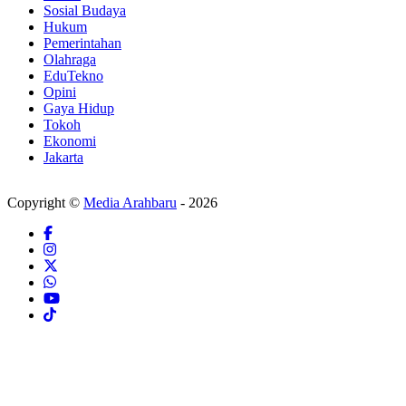
Sosial Budaya
Hukum
Pemerintahan
Olahraga
EduTekno
Opini
Gaya Hidup
Tokoh
Ekonomi
Jakarta
Copyright ©
Media Arahbaru
- 2026