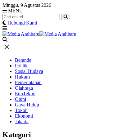
Skip
Minggu, 9 Agustus 2026
to
MENU
content
Hubungi Kami
Beranda
Politik
Sosial Budaya
Hukum
Pemerintahan
Olahraga
EduTekno
Opini
Gaya Hidup
Tokoh
Ekonomi
Jakarta
Kategori