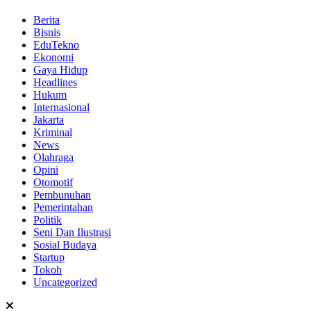
Berita
Bisnis
EduTekno
Ekonomi
Gaya Hidup
Headlines
Hukum
Internasional
Jakarta
Kriminal
News
Olahraga
Opini
Otomotif
Pembunuhan
Pemerintahan
Politik
Seni Dan Ilustrasi
Sosial Budaya
Startup
Tokoh
Uncategorized