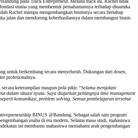
Bandung pada Track Entrepreneur. Melalui track ini, Rachel tidak
adi fondasi utama yang membentuk pemahamannya terhadap dinamika
 inilah Rachel mampu mengembangkan bisnisnya secara bertahap
mbuka jalan dan mendorong keberhasilannya dalam membangun bisnis
ng untuk berkembang secara menyeluruh. Dukungan dari dosen,
er profesionalnya.
secara keterampilan maupun pola pikir. “
Selama menjalani
ut dalam situasi nyata. Saya diajarkan pentingnya time management
eperti komunikasi, problem solving. Semua pembelajaran tersebut
 Creativepreneurship BINUS @Bandung. Sebagai salah satu program
i pengembangan usaha di era modern. Selama masa studi, mahasiswa
ri. Pendekatan ini membantu mahasiswa memahami arah pengembangan