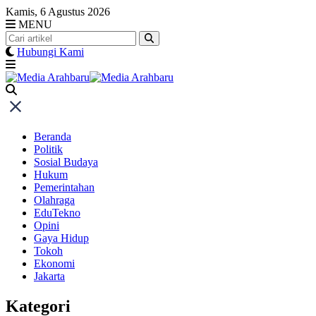
Skip
Kamis, 6 Agustus 2026
to
MENU
content
Hubungi Kami
Beranda
Politik
Sosial Budaya
Hukum
Pemerintahan
Olahraga
EduTekno
Opini
Gaya Hidup
Tokoh
Ekonomi
Jakarta
Kategori