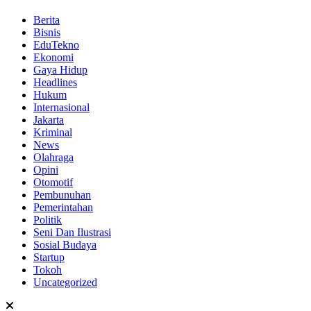
Berita
Bisnis
EduTekno
Ekonomi
Gaya Hidup
Headlines
Hukum
Internasional
Jakarta
Kriminal
News
Olahraga
Opini
Otomotif
Pembunuhan
Pemerintahan
Politik
Seni Dan Ilustrasi
Sosial Budaya
Startup
Tokoh
Uncategorized