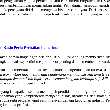
l dari pengalaman yang ia peroleh melalui Enrichment Program BINUS @
am proses membangun dan menjalankan usaha. Pengalaman tersebut menj
n kepercayaan diri dalam mengelola bisnis secara nyata. Dari proses
nya dalam Track Entrepreneur menjadi salah satu faktor kunci yang me
i Rasio Perlu Perhatian Pemerintah
asakan bahwa lingkungan belajar di BINUS @Bandung memberikan rua
ngkan bisnis sejak dini menjadi faktor penting dalam membentuk karakt
kuliah memberikan dampak nyata terhadap pengembangan dirinya, baik 
 teori, tetapi juga memahami bagaimana mengaplikasikan ilmu terseb
gan dengan lebih bijak, serta mengembangkan berbagai soft skills s
kerja saat ini.
” ujar Rachel.
ajaran yang ia dapatkan selama menempuh pendidikan di Program Studi
mahaman yang komprehensif mengenai bisnis, kreativitas, dan strateg
tensi diri serta peluang yang paling relevan dengan kebutuhan indust
g ke dunia profesional.