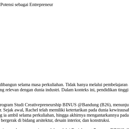
ensi sebagai Entrepreneur
 dibangun selama masa perkuliahan. Tidak hanya melalui pembelajaran a
yang relevan dengan dunia industri. Dalam konteks ini, pendidikan ti
 Program Studi Creativepreneurship BINUS @Bandung (B26), menunjuk
Sejak awal, Rachel telah memiliki ketertarikan pada dunia kewirausa
g ia ambil selama perkuliahan, hingga akhirnya mengantarkannya pada p
gerak di bidang arsitektur, desain interior, dan konstruksi.