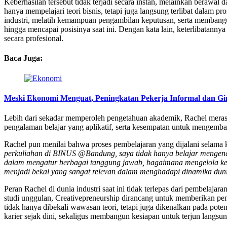
Keberhasilan tersebut tidak terjadi secara instan, melainkan berawa
hanya mempelajari teori bisnis, tetapi juga langsung terlibat dal
industri, melatih kemampuan pengambilan keputusan, serta membangu
hingga mencapai posisinya saat ini. Dengan kata lain, keterlibatan
secara profesional.
Baca Juga:
Meski Ekonomi Menguat, Peningkatan Pekerja Informal dan Gin
Lebih dari sekadar memperoleh pengetahuan akademik, Rachel mer
pengalaman belajar yang aplikatif, serta kesempatan untuk mengemba
Rachel pun menilai bahwa proses pembelajaran yang dijalani selama 
perkuliahan di BINUS @Bandung, saya tidak hanya belajar mengenai
dalam mengatur berbagai tanggung jawab, bagaimana mengelola keuan
menjadi bekal yang sangat relevan dalam menghadapi dinamika dunia 
Peran Rachel di dunia industri saat ini tidak terlepas dari pembel
studi unggulan, Creativepreneurship dirancang untuk memberikan pe
tidak hanya dibekali wawasan teori, tetapi juga dikenalkan pada po
karier sejak dini, sekaligus membangun kesiapan untuk terjun langsun