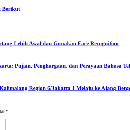
 Berikut
atang Lebih Awal dan Gunakan Face Recognition
arta: Pujian, Penghargaan, dan Perayaan Bahasa Te
alimalang Region 6/Jakarta 1 Melaju ke Ajang Berge
dai
*