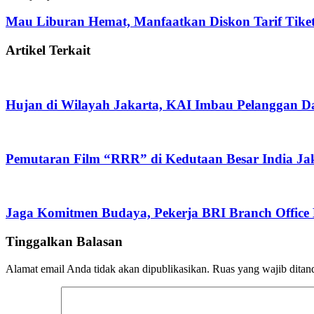
Mau Liburan Hemat, Manfaatkan Diskon Tarif Tiket
Artikel Terkait
Hujan di Wilayah Jakarta, KAI Imbau Pelanggan D
Pemutaran Film “RRR” di Kedutaan Besar India Jak
Jaga Komitmen Budaya, Pekerja BRI Branch Office K
Tinggalkan Balasan
Alamat email Anda tidak akan dipublikasikan.
Ruas yang wajib ditan