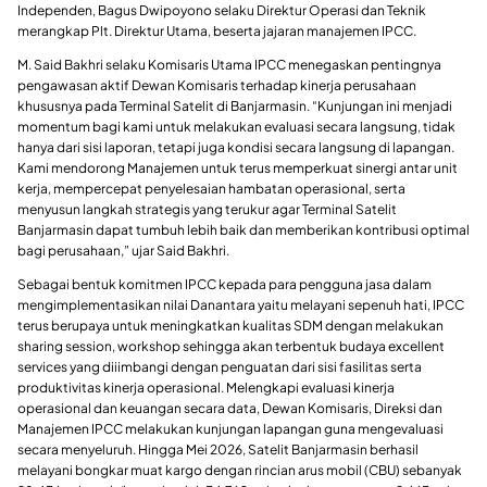
Independen, Bagus Dwipoyono selaku Direktur Operasi dan Teknik
merangkap Plt. Direktur Utama, beserta jajaran manajemen IPCC.
M. Said Bakhri selaku Komisaris Utama IPCC menegaskan pentingnya
pengawasan aktif Dewan Komisaris terhadap kinerja perusahaan
khususnya pada Terminal Satelit di Banjarmasin. “Kunjungan ini menjadi
momentum bagi kami untuk melakukan evaluasi secara langsung, tidak
hanya dari sisi laporan, tetapi juga kondisi secara langsung di lapangan.
Kami mendorong Manajemen untuk terus memperkuat sinergi antar unit
kerja, mempercepat penyelesaian hambatan operasional, serta
menyusun langkah strategis yang terukur agar Terminal Satelit
Banjarmasin dapat tumbuh lebih baik dan memberikan kontribusi optimal
bagi perusahaan,” ujar Said Bakhri.
Sebagai bentuk komitmen IPCC kepada para pengguna jasa dalam
mengimplementasikan nilai Danantara yaitu melayani sepenuh hati, IPCC
terus berupaya untuk meningkatkan kualitas SDM dengan melakukan
sharing session, workshop sehingga akan terbentuk budaya excellent
services yang diiimbangi dengan penguatan dari sisi fasilitas serta
produktivitas kinerja operasional. Melengkapi evaluasi kinerja
operasional dan keuangan secara data, Dewan Komisaris, Direksi dan
Manajemen IPCC melakukan kunjungan lapangan guna mengevaluasi
secara menyeluruh. Hingga Mei 2026, Satelit Banjarmasin berhasil
melayani bongkar muat kargo dengan rincian arus mobil (CBU) sebanyak