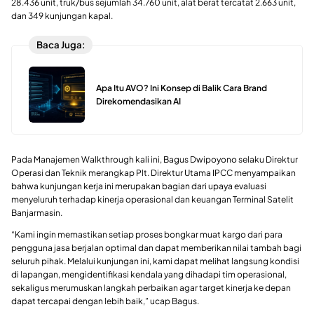
28.436 unit, truk/bus sejumlah 34.760 unit, alat berat tercatat 2.663 unit,
dan 349 kunjungan kapal.
Baca Juga:
Apa Itu AVO? Ini Konsep di Balik Cara Brand
Direkomendasikan AI
Pada Manajemen Walkthrough kali ini, Bagus Dwipoyono selaku Direktur
Operasi dan Teknik merangkap Plt. Direktur Utama IPCC menyampaikan
bahwa kunjungan kerja ini merupakan bagian dari upaya evaluasi
menyeluruh terhadap kinerja operasional dan keuangan Terminal Satelit
Banjarmasin.
“Kami ingin memastikan setiap proses bongkar muat kargo dari para
pengguna jasa berjalan optimal dan dapat memberikan nilai tambah bagi
seluruh pihak. Melalui kunjungan ini, kami dapat melihat langsung kondisi
di lapangan, mengidentifikasi kendala yang dihadapi tim operasional,
sekaligus merumuskan langkah perbaikan agar target kinerja ke depan
dapat tercapai dengan lebih baik,” ucap Bagus.