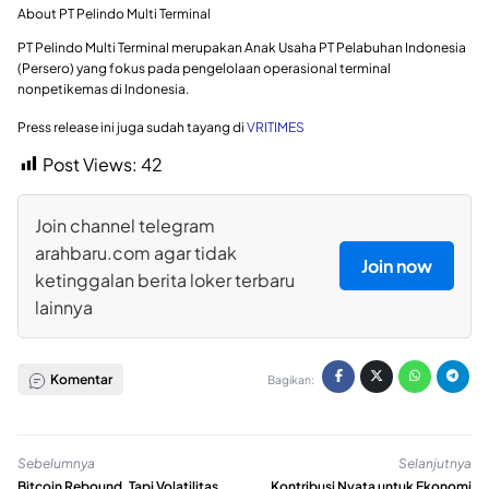
About PT Pelindo Multi Terminal
PT Pelindo Multi Terminal merupakan Anak Usaha PT Pelabuhan Indonesia
(Persero) yang fokus pada pengelolaan operasional terminal
nonpetikemas di Indonesia.
Press release ini juga sudah tayang di
VRITIMES
Post Views:
42
Join channel telegram
arahbaru.com agar tidak
Join now
ketinggalan berita loker terbaru
lainnya
Komentar
Bagikan:
Sebelumnya
Selanjutnya
Bitcoin Rebound, Tapi Volatilitas
Kontribusi Nyata untuk Ekonomi