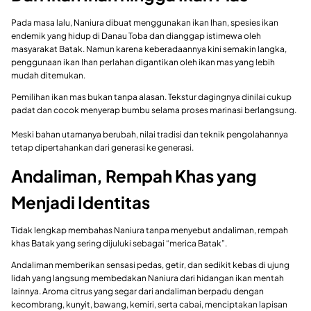
Pada masa lalu, Naniura dibuat menggunakan ikan Ihan, spesies ikan
endemik yang hidup di Danau Toba dan dianggap istimewa oleh
masyarakat Batak. Namun karena keberadaannya kini semakin langka,
penggunaan ikan Ihan perlahan digantikan oleh ikan mas yang lebih
mudah ditemukan.
Pemilihan ikan mas bukan tanpa alasan. Tekstur dagingnya dinilai cukup
padat dan cocok menyerap bumbu selama proses marinasi berlangsung.
Meski bahan utamanya berubah, nilai tradisi dan teknik pengolahannya
tetap dipertahankan dari generasi ke generasi.
Andaliman, Rempah Khas yang
Menjadi Identitas
Tidak lengkap membahas Naniura tanpa menyebut andaliman, rempah
khas Batak yang sering dijuluki sebagai “merica Batak”.
Andaliman memberikan sensasi pedas, getir, dan sedikit kebas di ujung
lidah yang langsung membedakan Naniura dari hidangan ikan mentah
lainnya. Aroma citrus yang segar dari andaliman berpadu dengan
kecombrang, kunyit, bawang, kemiri, serta cabai, menciptakan lapisan