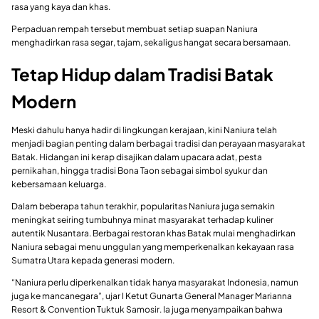
rasa yang kaya dan khas.
Perpaduan rempah tersebut membuat setiap suapan Naniura
menghadirkan rasa segar, tajam, sekaligus hangat secara bersamaan.
Tetap Hidup dalam Tradisi Batak
Modern
Meski dahulu hanya hadir di lingkungan kerajaan, kini Naniura telah
menjadi bagian penting dalam berbagai tradisi dan perayaan masyarakat
Batak. Hidangan ini kerap disajikan dalam upacara adat, pesta
pernikahan, hingga tradisi Bona Taon sebagai simbol syukur dan
kebersamaan keluarga.
Dalam beberapa tahun terakhir, popularitas Naniura juga semakin
meningkat seiring tumbuhnya minat masyarakat terhadap kuliner
autentik Nusantara. Berbagai restoran khas Batak mulai menghadirkan
Naniura sebagai menu unggulan yang memperkenalkan kekayaan rasa
Sumatra Utara kepada generasi modern.
“Naniura perlu diperkenalkan tidak hanya masyarakat Indonesia, namun
juga ke mancanegara”, ujar I Ketut Gunarta General Manager Marianna
Resort & Convention Tuktuk Samosir. Ia juga menyampaikan bahwa