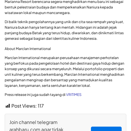
Marianna Resort berencana segera menghadirkan menu baru ini sebagai
bentuk pelestraian budaya dan memperkenalkan Naniura kepada
wisatawan lokal maupun mancanegara.
Di balik teknik pengolahannya yang unik dan cita rasa rempah yang kuat,
Naniura bukan hanya tentang ikan mentah. Hidangan ini adalah jejak
panjang budaya Batak yang terus hidup, diwariskan, dan dinikmati lintas
generasi sebagai bagian dari identitas kuliner Indonesia.
About Marclan International
Marclan International merupakan perusahaan manajemen perhotelan
yang berfokus pada pengelolaan hotel dan destinasi gaya hidup dengan
konsep yang dikurasi secara menyeluruh. Melalui portofolio properti dan
unit kuliner yang terus berkembang, Marclan International menghadirkan
pengalaman menginap dan bersantap yang memadukan kualitas
layanan, kenyamanan, serta sentuhan karakter lokal.
Press release ini juga sudah tayang di
VRITIMES
Post Views:
117
Join channel telegram
arahbaru.com agar tidak