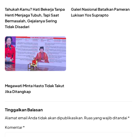
Tahukah Kamu? Hati Bekerja Tanpa
Galeri Nasional Batalkan Pameran
Henti Menjaga Tubuh, Tapi Saat
Lukisan Yos Suprapto
Bermasalah, Gejalanya Sering
Tidak Disadari
Megawati Minta Hasto Tidak Takut
Jika Ditangkap
Tinggalkan Balasan
Alamat email Anda tidak akan dipublikasikan.
Ruas yang wajib ditandai
*
Komentar
*