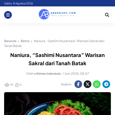
Skip
Sabtu, 8 Agustus 2026
to
content
Beranda
Berita
Naniura, “Sashimi Nusantara” Warisan Sakral dari
Tanah Batak
Naniura, “Sashimi Nusantara” Warisan
Sakral dari Tanah Batak
Oleh
vritimes indonesia
-
1 Juni 2026, 08:07
Bagikan:
99
0