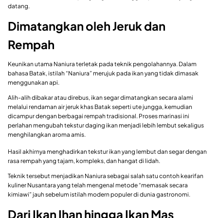
datang.
Dimatangkan oleh Jeruk dan
Rempah
Keunikan utama Naniura terletak pada teknik pengolahannya. Dalam
bahasa Batak, istilah “Naniura” merujuk pada ikan yang tidak dimasak
menggunakan api.
Alih-alih dibakar atau direbus, ikan segar dimatangkan secara alami
melalui rendaman air jeruk khas Batak seperti ute jungga, kemudian
dicampur dengan berbagai rempah tradisional. Proses marinasi ini
perlahan mengubah tekstur daging ikan menjadi lebih lembut sekaligus
menghilangkan aroma amis.
Hasil akhirnya menghadirkan tekstur ikan yang lembut dan segar dengan
rasa rempah yang tajam, kompleks, dan hangat di lidah.
Teknik tersebut menjadikan Naniura sebagai salah satu contoh kearifan
kuliner Nusantara yang telah mengenal metode “memasak secara
kimiawi” jauh sebelum istilah modern populer di dunia gastronomi.
Dari Ikan Ihan hingga Ikan Mas