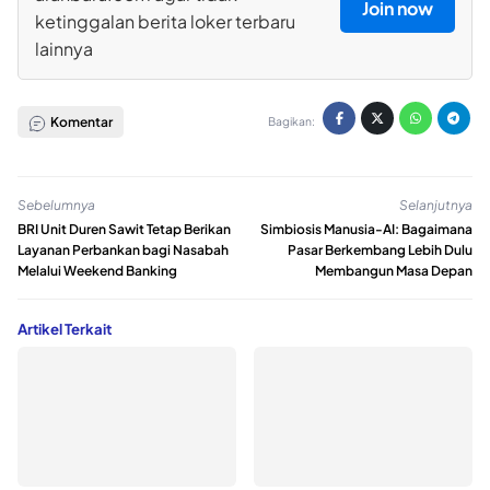
Join now
ketinggalan berita loker terbaru
lainnya
Komentar
Bagikan:
Sebelumnya
Selanjutnya
BRI Unit Duren Sawit Tetap Berikan
Simbiosis Manusia-AI: Bagaimana
Layanan Perbankan bagi Nasabah
Pasar Berkembang Lebih Dulu
Melalui Weekend Banking
Membangun Masa Depan
Artikel Terkait