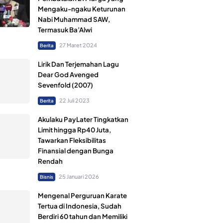
Mengaku-ngaku Keturunan
Nabi Muhammad SAW,
Termasuk Ba’Alwi
27 Maret 2024
Berita
Lirik Dan Terjemahan Lagu
Dear God Avenged
Sevenfold (2007)
22 Juli 2023
Berita
Akulaku PayLater Tingkatkan
Limit hingga Rp40 Juta,
Tawarkan Fleksibilitas
Finansial dengan Bunga
Rendah
25 Januari 2026
Bisnis
Mengenal Perguruan Karate
Tertua di Indonesia, Sudah
Berdiri 60 tahun dan Memiliki