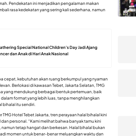
umah. Pendekatan ini menjadikan pengalaman makan
ali rasa kedekatan yang sering kali sederhana, namun
hering Special National Children’s Day Jadi Ajang
cer dan Anak di Hari Anak Nasional
erba cepat, kebutuhan akan ruang berkumpul yang nyaman
evan. Berlokasi di kawasan Tebet, Jakarta Selatan, TMG
na yang mendukung berbagai bentuk pertemuan, baik
n dalam format yang lebih luas, tanpa menghilangkan
bihalal itu sendiri.
MG Hotel Tebet Jakarta, tren perayaan halal bihalal kini
el dan personal. “Kami melihat bahwa banyak tamu kini
l, namun tetap hangat dan berkesan. Halal bihalal bukan
njadi momen untuk benar-benar meluangkan waktu dan