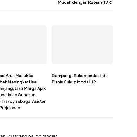
Mudah dengan Rupiah (IDR)
asi Arus Masuk ke
Gampang! Rekomendasi Ide
bek Meningkat Usai
Bisnis Cukup Modal HP
anjang, Jasa Marga Ajak
na Jalan Gunakan
i Travoy sebagai Asisten
 Perjalanan
kan.
Ruas yang wajib ditandai
*