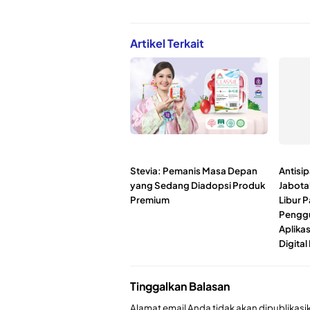
Artikel Terkait
Stevia: Pemanis Masa Depan
Antisip
yang Sedang Diadopsi Produk
Jabota
Premium
Libur P
Penggu
Aplikas
Digital
Tinggalkan Balasan
Alamat email Anda tidak akan dipublikasi