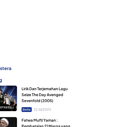
dstera
g
Lirik Dan Terjemahan Lagu
Seize The Day Avenged
Sevenfold (2005)
22 Juli 2023
Berita
Fatwa Mufti Yaman :
Pembatalan 21 Marga yang