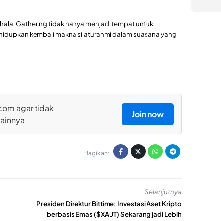
Bihalal Gathering tidak hanya menjadi tempat untuk
ghidupkan kembali makna silaturahmi dalam suasana yang
com agar tidak
Join now
lainnya
Bagikan:
Selanjutnya
Presiden Direktur Bittime: Investasi Aset Kripto
berbasis Emas ($XAUT) Sekarang jadi Lebih