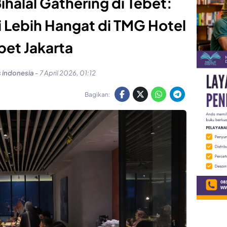
ihalal Gathering di Tebet:
 Lebih Hangat di TMG Hotel
bet Jakarta
s indonesia
-
7 April 2026, 01:12
Bagikan: