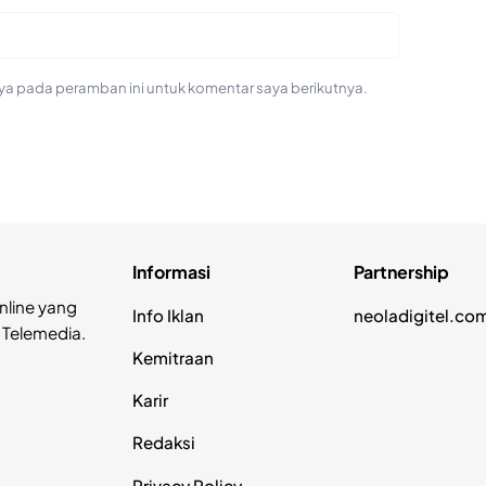
ya pada peramban ini untuk komentar saya berikutnya.
Informasi
Partnership
nline yang
Info Iklan
neoladigitel.co
 Telemedia.
Kemitraan
Karir
Redaksi
Privacy Policy