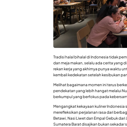
Tradisi halal bihalal di Indonesia tidak p
dan meja makan, selalu ada cerita yang d
rekan kerja yang akhirnya punya waktu u
kembali kedekatan setelah kesibukan pa
Melihat bagaimana momen ini terus berk
pendekatan yang lebih hangat melalui Nu
berkumpul yang berfokus pada kebersama
Mengangkat kekayaan kuliner Indonesia s
merefleksikan perjalanan rasa dari berb
Betawi, Nasi Liwet dan Empal Gebuk dari
Sumatera Barat disajikan bukan sekadar s