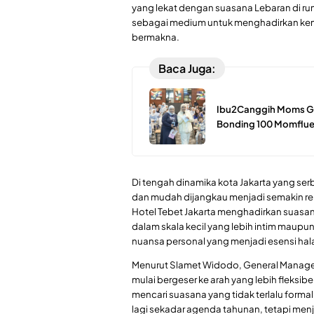
yang lekat dengan suasana Lebaran di r
sebagai medium untuk menghadirkan kemb
bermakna.
Baca Juga:
Ibu2Canggih Moms Gat
Bonding 100 Momfluen
Di tengah dinamika kota Jakarta yang s
dan mudah dijangkau menjadi semakin rel
Hotel Tebet Jakarta menghadirkan suasa
dalam skala kecil yang lebih intim maupu
nuansa personal yang menjadi esensi halal 
Menurut Slamet Widodo, General Manager T
mulai bergeser ke arah yang lebih fleksib
mencari suasana yang tidak terlalu forma
lagi sekadar agenda tahunan, tetapi me