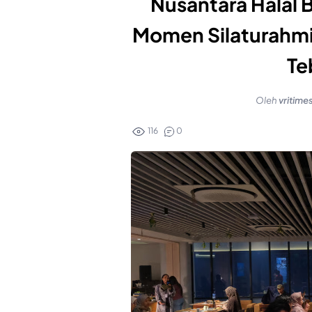
Nusantara Halal B
Momen Silaturahmi
Te
Oleh
vritime
116
0