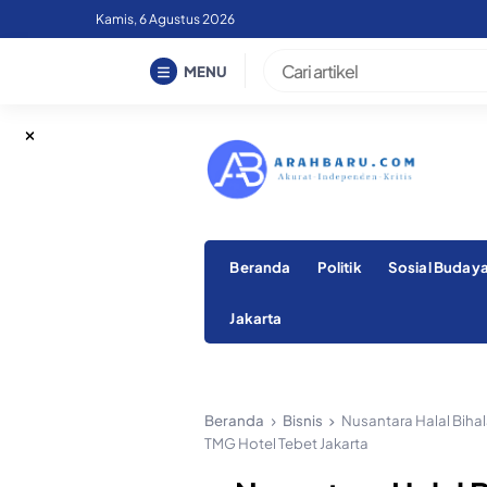
Skip
Kamis, 6 Agustus 2026
to
content
MENU
Beranda
Politik
Sosial Buday
Jakarta
Beranda
Bisnis
Nusantara Halal Bihal
TMG Hotel Tebet Jakarta