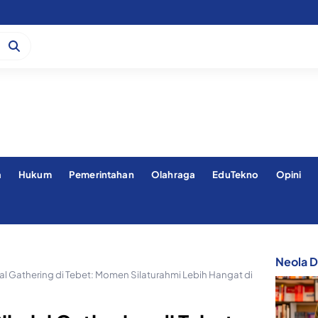
a
Hukum
Pemerintahan
Olahraga
EduTekno
Opini
Neola Di
al Gathering di Tebet: Momen Silaturahmi Lebih Hangat di