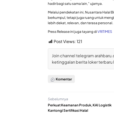
hadir bagi satu sama lain,” ujarnya.
Melalui pendekatan ini, Nusantara Halal 
berkumpul, tetapi juga ruang untuk men
lebih dekat, relevan, dan terasa personal.
Press Release ini juga tayang di
VRITIMES
Post Views:
121
Join channel telegram arahbaru.
ketinggalan berita loker terbaru 
Komentar
Sebelumnya
Perkuat Keamanan Produk, KAI Logistik
Kantongi Sertifikasi Halal