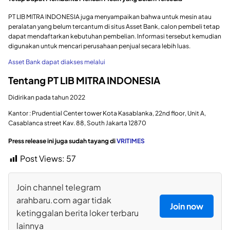
PT LIB MITRA INDONESIA juga menyampaikan bahwa untuk mesin atau
peralatan yang belum tercantum di situs Asset Bank, calon pembeli tetap
dapat mendaftarkan kebutuhan pembelian. Informasi tersebut kemudian
digunakan untuk mencari perusahaan penjual secara lebih luas.
Asset Bank dapat diakses melalui
Tentang PT LIB MITRA INDONESIA
Didirikan pada tahun 2022
Kantor : Prudential Center tower Kota Kasablanka, 22nd floor, Unit A,
Casablanca street Kav. 88, South Jakarta 12870
Press release ini juga sudah tayang di
VRITIMES
Post Views:
57
Join channel telegram
arahbaru.com agar tidak
Join now
ketinggalan berita loker terbaru
lainnya