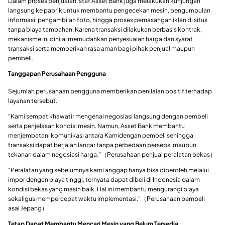
Dalam proses penjualan, staf Asset Bank juga melakukan kunjungan
langsung ke pabrik untuk membantu pengecekan mesin, pengumpulan
informasi, pengambilan foto, hingga proses pemasangan iklan di situs
tanpa biaya tambahan. Karena transaksi dilakukan berbasis kontrak,
mekanisme ini dinilai memudahkan penyesuaian harga dan syarat
transaksi serta memberikan rasa aman bagi pihak penjual maupun
pembeli.
Tanggapan Perusahaan Pengguna
Sejumlah perusahaan pengguna memberikan penilaian positif terhadap
layanan tersebut.
“Kami sempat khawatir mengenai negosiasi langsung dengan pembeli
serta penjelasan kondisi mesin. Namun, Asset Bank membantu
menjembatani komunikasi antara Kamidengan pembeli sehingga
transaksi dapat berjalan lancar tanpa perbedaan persepsi maupun
tekanan dalam negosiasi harga.”（Perusahaan penjual peralatan bekas）
“Peralatan yang sebelumnya kami anggap hanya bisa diperoleh melalui
impor dengan biaya tinggi, ternyata dapat dibeli di Indonesia dalam
kondisi bekas yang masih baik. Hal ini membantu mengurangi biaya
sekaligus mempercepat waktu implementasi.”（Perusahaan pembeli
asal Jepang）
Tetap Dapat Membantu Mencari Mesin yang Belum Tersedia