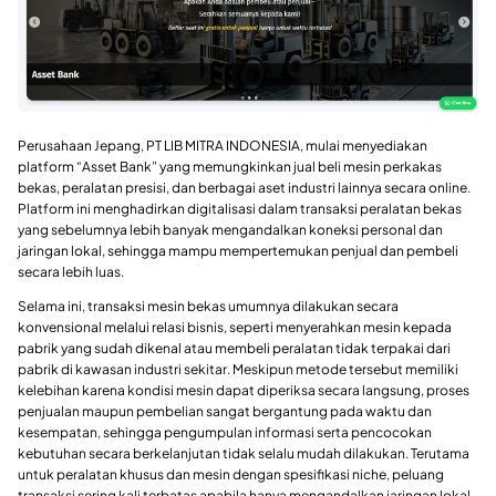
Perusahaan Jepang, PT LIB MITRA INDONESIA, mulai menyediakan
platform “Asset Bank” yang memungkinkan jual beli mesin perkakas
bekas, peralatan presisi, dan berbagai aset industri lainnya secara online.
Platform ini menghadirkan digitalisasi dalam transaksi peralatan bekas
yang sebelumnya lebih banyak mengandalkan koneksi personal dan
jaringan lokal, sehingga mampu mempertemukan penjual dan pembeli
secara lebih luas.
Selama ini, transaksi mesin bekas umumnya dilakukan secara
konvensional melalui relasi bisnis, seperti menyerahkan mesin kepada
pabrik yang sudah dikenal atau membeli peralatan tidak terpakai dari
pabrik di kawasan industri sekitar. Meskipun metode tersebut memiliki
kelebihan karena kondisi mesin dapat diperiksa secara langsung, proses
penjualan maupun pembelian sangat bergantung pada waktu dan
kesempatan, sehingga pengumpulan informasi serta pencocokan
kebutuhan secara berkelanjutan tidak selalu mudah dilakukan. Terutama
untuk peralatan khusus dan mesin dengan spesifikasi niche, peluang
transaksi sering kali terbatas apabila hanya mengandalkan jaringan lokal.