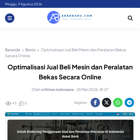
Skip
Minggu, 9 Agustus 2026
to
content
Beranda
Bisnis
Optimalisasi Jual Beli Mesin dan Peralatan Bekas
Secara Online
Optimalisasi Jual Beli Mesin dan Peralatan
Bekas Secara Online
Oleh
vritimes indonesia
-
25 Mei 2026, 18:27
Bagikan:
45
0