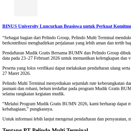
BINUS University Luncurkan Beasiswa untuk Perkuat Komitme
“Sebagai bagian dari Pelindo Group, Pelindo Multi Terminal mend
berkontribusi menghadirkan perjalanan yang lebih aman dan tertib bag
Pendaftaran Mudik Gratis Bersama BUMN dan Pelindo Group dibuka mu
data pada 23–27 Februari 2026 untuk memastikan kelengkapan dan va
Peserta yang lolos verifikasi dapat melakukan pendaftaran ulang se
27 Maret 2026.
Pelindo Multi Terminal menyediakan sejumlah rute keberangkatan da
jasmani dan rohani, belum terdaftar pada program Mudik Gratis BUMN
selama rangkaian kegiatan mudik.
“Melalui Program Mudik Gratis BUMN 2026, kami berharap dapat me
kebahagiaan,” pungkasnya.
Untuk informasi lebih lanjut mengenai pendaftaran dan persyaratan, 
Tentang PT Pelindo Multi Terminal