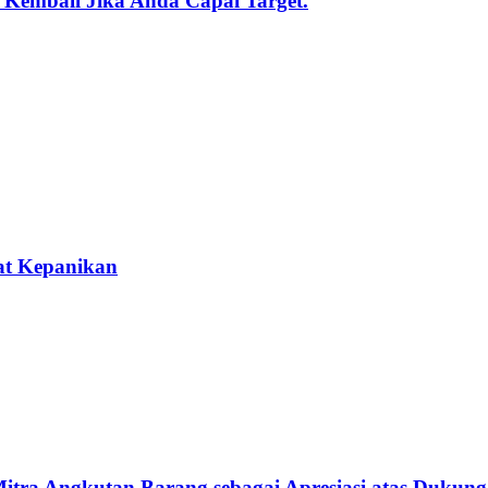
g Kembali Jika Anda Capai Target.
at Kepanikan
tra Angkutan Barang sebagai Apresiasi atas Dukung