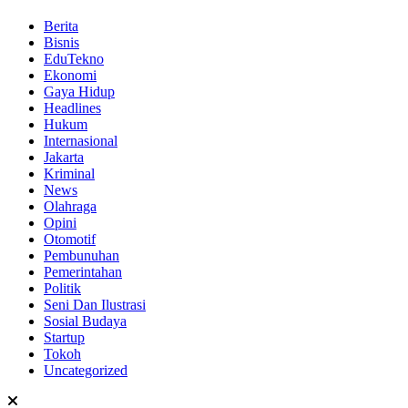
Berita
Bisnis
EduTekno
Ekonomi
Gaya Hidup
Headlines
Hukum
Internasional
Jakarta
Kriminal
News
Olahraga
Opini
Otomotif
Pembunuhan
Pemerintahan
Politik
Seni Dan Ilustrasi
Sosial Budaya
Startup
Tokoh
Uncategorized