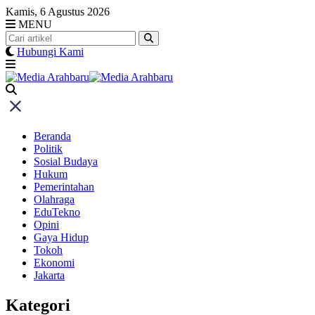
Skip
Kamis, 6 Agustus 2026
to
MENU
content
Hubungi Kami
Beranda
Politik
Sosial Budaya
Hukum
Pemerintahan
Olahraga
EduTekno
Opini
Gaya Hidup
Tokoh
Ekonomi
Jakarta
Kategori