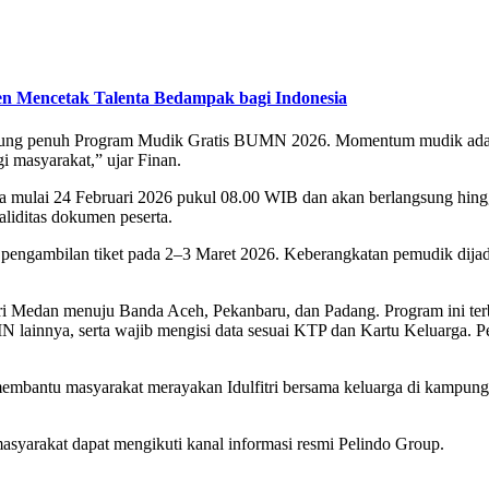
n Mencetak Talenta Bedampak bagi Indonesia
ukung penuh Program Mudik Gratis BUMN 2026. Momentum mudik adalah
i masyarakat,” ujar Finan.
lai 24 Februari 2026 pukul 08.00 WIB dan akan berlangsung hingga k
liditas dokumen peserta.
rta pengambilan tiket pada 2–3 Maret 2026. Keberangkatan pemudik dij
ri Medan menuju Banda Aceh, Pekanbaru, dan Padang. Program ini terb
 lainnya, serta wajib mengisi data sesuai KTP dan Kartu Keluarga. Pe
mbantu masyarakat merayakan Idulfitri bersama keluarga di kampung
masyarakat dapat mengikuti kanal informasi resmi Pelindo Group.