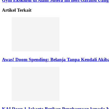
Gym Eksklusif di Alam Sutera Ini Beri Garansi Uan
Artikel Terkait
Awas! Doom Spending: Belanja Tanpa Kendali Akib
KAI Daop 1 Jakarta Berikan Penghargaan kepada Mi