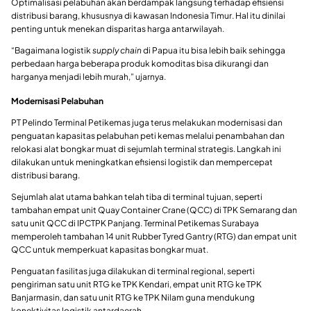
Optimalisasi pelabuhan akan berdampak langsung terhadap efisiensi
distribusi barang, khususnya di kawasan Indonesia Timur. Hal itu dinilai
penting untuk menekan disparitas harga antarwilayah.
“Bagaimana logistik
supply chain
di Papua itu bisa lebih baik sehingga
perbedaan harga beberapa produk komoditas bisa dikurangi dan
harganya menjadi lebih murah,” ujarnya.
Modernisasi Pelabuhan
PT Pelindo Terminal Petikemas juga terus melakukan modernisasi dan
penguatan kapasitas pelabuhan peti kemas melalui penambahan dan
relokasi alat bongkar muat di sejumlah terminal strategis. Langkah ini
dilakukan untuk meningkatkan efisiensi logistik dan mempercepat
distribusi barang.
Sejumlah alat utama bahkan telah tiba di terminal tujuan, seperti
tambahan empat unit Quay Container Crane (QCC) di TPK Semarang dan
satu unit QCC di IPCTPK Panjang. Terminal Petikemas Surabaya
memperoleh tambahan 14 unit Rubber Tyred Gantry (RTG) dan empat unit
QCC untuk memperkuat kapasitas bongkar muat.
Penguatan fasilitas juga dilakukan di terminal regional, seperti
pengiriman satu unit RTG ke TPK Kendari, empat unit RTG ke TPK
Banjarmasin, dan satu unit RTG ke TPK Nilam guna mendukung
konektivitas logistik antardaerah.