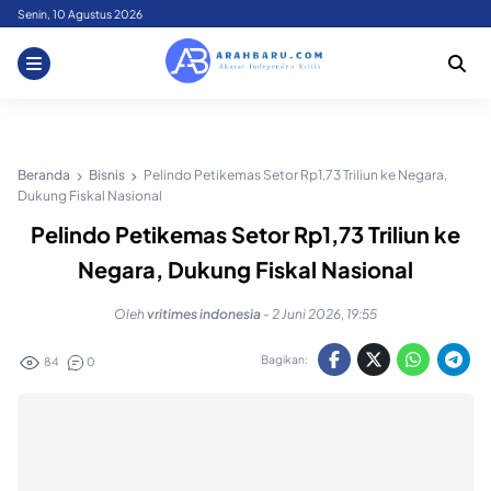
Skip
Senin, 10 Agustus 2026
to
content
Beranda
Bisnis
Pelindo Petikemas Setor Rp1,73 Triliun ke Negara,
Dukung Fiskal Nasional
Pelindo Petikemas Setor Rp1,73 Triliun ke
Negara, Dukung Fiskal Nasional
Oleh
vritimes indonesia
-
2 Juni 2026, 19:55
Bagikan:
84
0