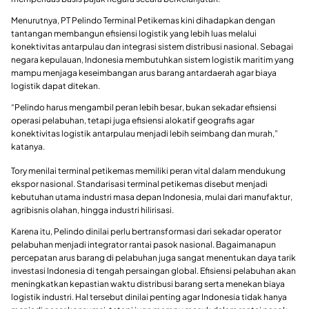
Menurutnya, PT Pelindo Terminal Petikemas kini dihadapkan dengan
tantangan membangun efisiensi logistik yang lebih luas melalui
konektivitas antarpulau dan integrasi sistem distribusi nasional. Sebagai
negara kepulauan, Indonesia membutuhkan sistem logistik maritim yang
mampu menjaga keseimbangan arus barang antardaerah agar biaya
logistik dapat ditekan.
“Pelindo harus mengambil peran lebih besar, bukan sekadar efisiensi
operasi pelabuhan, tetapi juga efisiensi alokatif geografis agar
konektivitas logistik antarpulau menjadi lebih seimbang dan murah,”
katanya.
Tory menilai terminal petikemas memiliki peran vital dalam mendukung
ekspor nasional. Standarisasi terminal petikemas disebut menjadi
kebutuhan utama industri masa depan Indonesia, mulai dari manufaktur,
agribisnis olahan, hingga industri hilirisasi.
Karena itu, Pelindo dinilai perlu bertransformasi dari sekadar operator
pelabuhan menjadi integrator rantai pasok nasional. Bagaimanapun
percepatan arus barang di pelabuhan juga sangat menentukan daya tarik
investasi Indonesia di tengah persaingan global. Efisiensi pelabuhan akan
meningkatkan kepastian waktu distribusi barang serta menekan biaya
logistik industri. Hal tersebut dinilai penting agar Indonesia tidak hanya