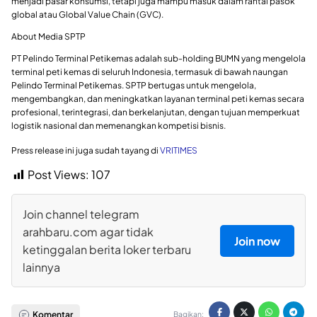
menjadi pasar konsumsi, tetapi juga mampu masuk dalam rantai pasok
global atau Global Value Chain (GVC).
About Media SPTP
PT Pelindo Terminal Petikemas adalah sub-holding BUMN yang mengelola
terminal peti kemas di seluruh Indonesia, termasuk di bawah naungan
Pelindo Terminal Petikemas. SPTP bertugas untuk mengelola,
mengembangkan, dan meningkatkan layanan terminal peti kemas secara
profesional, terintegrasi, dan berkelanjutan, dengan tujuan memperkuat
logistik nasional dan memenangkan kompetisi bisnis.
Press release ini juga sudah tayang di
VRITIMES
Post Views:
107
Join channel telegram
arahbaru.com agar tidak
Join now
ketinggalan berita loker terbaru
lainnya
Komentar
Bagikan: