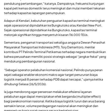
pendukung pertambangan,” katanya. Dampaknya, frekuensi kunjungan
kapal peti kemas domestik terus meningkat dan mulai memberi tekanan
terhadap kapasitas lapangan penumpukan.
Adapun di Kendari, kebutuhan penguatan kapasitas terminal meningkat
sejak operasional dipindahkan ke Bungkutoko atau Kendari New Port.
Sejak operasional dipindahkan ke Bungkutoko, kapasitas terminal
melonjak signifikan hingga menyentuh kisaran 116.000 TEUs.
Sementara, pengamat transportasi sekaligus anggota Dewan Penasihat
Masyarakat Transportasi Indonesia (MTI), Tory Damantoro, menilai
kontribusi PT Pelindo Terminal Petikemas terhadap negara membuktikan
bahwa perusahaan memiliki posisi strategis sebagai “jangkar fiskal” yang
mendukung pembangunan nasional.
“Sebagai operator pelabuhan komersial nasional, Pelindo punya peran
sejati sebagai enabler ekonomi makro agar target penurunan biaya
logistik menjadi 8 persen terhadap PDB dapat tercapai,” ujarnya ketika
dihubungi Selasa (26/5/2026).
Ia juga mendorong agar perseroan melakukan efisiensi layanan
pelabuhan agar dapat menciptakan efek berganda (multiplier effect)
bagi perekonomian nasional. Ketika biaya logistik turun dan arus barang
semakin lancar, volume perdagangan nasional akan meningkat dan
memperluas basis pajak negara secara berkelanjutan.