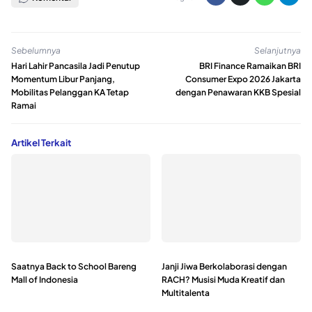
Sebelumnya
Selanjutnya
Hari Lahir Pancasila Jadi Penutup
BRI Finance Ramaikan BRI
Momentum Libur Panjang,
Consumer Expo 2026 Jakarta
Mobilitas Pelanggan KA Tetap
dengan Penawaran KKB Spesial
Ramai
Artikel Terkait
Saatnya Back to School Bareng
Janji Jiwa Berkolaborasi dengan
Mall of Indonesia
RACH? Musisi Muda Kreatif dan
Multitalenta