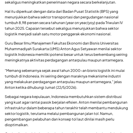
sekaligus meningkatkan penerimaan negara secara berkelanjutan.
Hal itu diperkuat dengan data dari Badan Pusat Statistik (BPS) yang
menunjukkan bahwa sektor transportasi dan pergudangan nasional
tumbuh 8,98 persen secara tahunan (year on year/yoy) pada Triwulan IV
tahun 2025. Capaian tersebut sekaligus menunjukkan bahwa sektor
logistik menjadi salah satu motor penggerak ekonomi nasional.
Guru Besar Ilmu Manajemen Fakultas Ekonomi dan Bisnis Universitas
Muhammadiyah Surakarta (UMS) Anton Agus Setyawan menilai sektor
logistik Indonesia memiliki potensi besar untuk terus berkembang seiring
meningkatnya aktivitas perdagangan antarpulau maupun antarnegara.
“Memang sebenarnya sejak awal tahun 2000-an bisnis logistik ini mulai
tumbuh di Indonesia. Ini seiring dengan maraknya mekanisme industri
yang melakukan perdagangan antarpulau maupun antarnegara,” jelas
Anton ketika dihubungi Jumat (22/5/2026).
Sebagai negara kepulauan, Indonesia membutuhkan sistem distribusi
yang kuat agar rantai pasok berjalan efisien. Anton menilai pembangunan
infrastruktur dalam beberapa tahun terakhir telah membantu mendukung
sektor logistik, terutama melalui pembangunan jalan tol. Namun,
pengembangan pelabuhan dan konsep tol laut dinilai masih perlu
dioptimalkan.