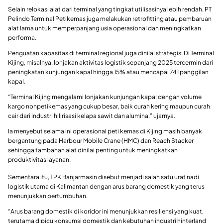
Selain relokasi alat dari terminal yang tingkat utilisasinya lebih rendah, PT
Pelindo Terminal Petikemas juga melakukan retrofitting atau pembaruan
alat lama untuk memperpanjang usia operasional dan meningkatkan
performa.
Penguatan kapasitas di terminal regional juga dinilai strategis. Di Terminal
Kijing, misalnya, lonjakan aktivitas logistik sepanjang 2025 tercermin dari
peningkatan kunjungan kapal hingga 15% atau mencapai 741 panggilan
kapal.
“Terminal Kijing mengalami lonjakan kunjungan kapal dengan volume
kargo nonpetikemas yang cukup besar, baik curah kering maupun curah
cair dari industri hilirisasi kelapa sawit dan alumina,” ujarnya.
Ia menyebut selama ini operasional peti kemas di Kijing masih banyak
bergantung pada Harbour Mobile Crane (HMC) dan Reach Stacker
sehingga tambahan alat dinilai penting untuk meningkatkan
produktivitas layanan.
Sementara itu, TPK Banjarmasin disebut menjadi salah satu urat nadi
logistik utama di Kalimantan dengan arus barang domestik yang terus
menunjukkan pertumbuhan.
“Arus barang domestik di koridor ini menunjukkan resiliensi yang kuat,
terutama dipicu konsumsi domestik dan kebutuhan industri hinterland