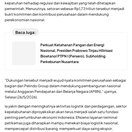
kepatuhan terhadap regulasi dan kewajiban yang telah ditetapkan
pemerintah. Menurutnya, setoran sebesar Rp1,73 triliun tersebut menjadi
bukti komitmen dan kontribusi perusahaan dalam mendukung
perekonomian nasional.
Baca Juga:
Perkuat Ketahanan Pangan dan Energi
Nasional, Presiden Prabowo Tinjau Hilirisasi
Bioetanol PTPN I (Persero), Subholding
Perkebunan Nusantara
“Dukungan tersebut menjadi wujud nyata komitmen perusahaan sebagai
bagian dari Pelindo Group dalam mendukung pembangunan nasional
melalui Anggaran Pendapatan dan Belanja Negara (APBN),” ujarnya,
Selasa (26/5/2026).
Ia yakin dengan meningkatnya aktivitas logistik dan perdagangan, sektor
kepelabuhanan diproyeksikan akan terus menjadi salah satu fondasi
penting pertumbuhan ekonomi Indonesia. Efisiensi layanan terminal
petikemas juga diharapkan mampu menekan biaya logistik nasional,
mempercepat distribusi barang, memperkuat daya saing ekspor,