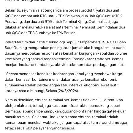
Selain itu, sejumlah alat tengah dalam proses produkti yakni dua unit
QCC dan empat unit RTG untuk TPK Belawan, dua Unit QCC untuk TPK
Perawang, dan dua unit RTG untuk Terminal Kijing. Optimalisasi juga
dilakukan melalui relokasi alat antarterminal, termasuk pemindahan dua
unit QCC dari TPS Surabaya ke TPK Berlian.
Pakar Maritim dari Institut Teknologi Sepuluh Nopember (ITS) Raja Oloan
Saut Gurning mengatakan peningkatan jumlah alat bongkar muat pada
dasarnya merupakan respons atas kenaikan kunjungan kapal dan volume
kontainer yang harus ditangani terminal. Peningkatan trafik peti kemas
menjadi indikator tumbuhnya aktivitas ekonomi dan perdagangan laut.
“Secara mendasar, kenaikan kedatangan kapal yang membawa kargo
dalam kemasan kontainer menandakan adanya kenaikan ekonomi.
Turunannya adalah perdagangan atau interaksi ekonomi lewat laut,”
katanya saat dihubungi, Selasa (26/5/2026).
Namun demikian, efisiensi terminal peti kemas tidak melulu ditentukan
oleh jumlah alat, tetapi juga kesiapan infrastruktur pendukung seperti
dermaga, lapangan penumpukan, gudang kontainer, hingga gate keluar
masuk terminal. Salah satu indikator utama efisiensi terminal adalah
kemampuan menekan waktu kunjungan kapal atau turn around time agar
tetap sesuai slot pelayanan yang tersedia.