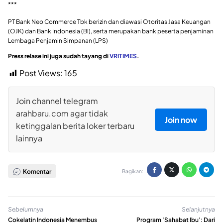
***
PT Bank Neo Commerce Tbk berizin dan diawasi Otoritas Jasa Keuangan
(OJK) dan Bank Indonesia (BI), serta merupakan bank peserta penjaminan
Lembaga Penjamin Simpanan (LPS)
Press relase ini juga sudah tayang di
VRITIMES
.
Post Views:
165
Join channel telegram
arahbaru.com agar tidak
Join now
ketinggalan berita loker terbaru
lainnya
Komentar
Bagikan:
Sebelumnya
Selanjutnya
Cokelatin Indonesia Menembus
Program ‘Sahabat Ibu’: Dari