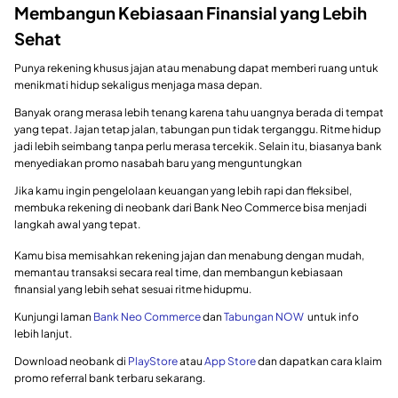
Membangun Kebiasaan Finansial yang Lebih
Sehat
Punya rekening khusus jajan atau menabung dapat memberi ruang untuk
menikmati hidup sekaligus menjaga masa depan.
Banyak orang merasa lebih tenang karena tahu uangnya berada di tempat
yang tepat. Jajan tetap jalan, tabungan pun tidak terganggu. Ritme hidup
jadi lebih seimbang tanpa perlu merasa tercekik. Selain itu, biasanya bank
menyediakan promo nasabah baru yang menguntungkan
Jika kamu ingin pengelolaan keuangan yang lebih rapi dan fleksibel,
membuka rekening di neobank dari Bank Neo Commerce bisa menjadi
langkah awal yang tepat.
Kamu bisa memisahkan rekening jajan dan menabung dengan mudah,
memantau transaksi secara real time, dan membangun kebiasaan
finansial yang lebih sehat sesuai ritme hidupmu.
Kunjungi laman
Bank Neo Commerce
dan
Tabungan NOW
untuk info
lebih lanjut.
Download neobank di
PlayStore
atau
App Store
dan dapatkan cara klaim
promo referral bank terbaru sekarang.