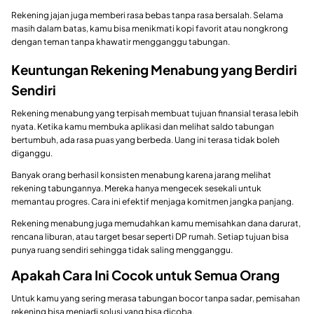
Rekening jajan juga memberi rasa bebas tanpa rasa bersalah. Selama
masih dalam batas, kamu bisa menikmati kopi favorit atau nongkrong
dengan teman tanpa khawatir mengganggu tabungan.
Keuntungan Rekening Menabung yang Berdiri
Sendiri
Rekening menabung yang terpisah membuat tujuan finansial terasa lebih
nyata. Ketika kamu membuka aplikasi dan melihat saldo tabungan
bertumbuh, ada rasa puas yang berbeda. Uang ini terasa tidak boleh
diganggu.
Banyak orang berhasil konsisten menabung karena jarang melihat
rekening tabungannya. Mereka hanya mengecek sesekali untuk
memantau progres. Cara ini efektif menjaga komitmen jangka panjang.
Rekening menabung juga memudahkan kamu memisahkan dana darurat,
rencana liburan, atau target besar seperti DP rumah. Setiap tujuan bisa
punya ruang sendiri sehingga tidak saling mengganggu.
Apakah Cara Ini Cocok untuk Semua Orang
Untuk kamu yang sering merasa tabungan bocor tanpa sadar, pemisahan
rekening bisa menjadi solusi yang bisa dicoba.