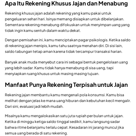
Apa Itu Rekening Khusus Jajan dan Menabung
Rekening khusus jajan adalah rekening yang kamu pakai untuk
pengeluaran sehari hari. Isinya memang disiapkan untuk dibelanjakan.
Sementara rekening menabung difokuskan untuk menyimpan uang yang
tidak ingin kamu sentuh dalam waktu dekat.
Dengan pemisahan ini, kamu menciptakan pagar psikologis. Ketika saldo
di rekening jajan menipis, kamu tahu saatnya menahan diri. Di sisi lain,
saldo tabungan tetap aman karena tidak tercampur transaksi harian.
Banyak anak muda menyebut cara ini sebagai bentuk pengelolaan uang
yang lebih sadar. Kamu tidak hanya menabung di sisa uang, tapi
menyiapkan ruang khusus untuk masing masing tujuan.
Manfaat Punya Rekening Terpisah untuk Jajan
Rekening jajan membantu kamu mengenali pola konsumsi. Kamu bisa
melihat dengan jelas ke mana uang hiburan dan kebutuhan kecil mengalir.
Dari sini, evaluasi jadi lebih mudah.
Misalnya kamu mengalokasikan satu juta rupiah per bulan untuk jajan.
Ketika di minggu ketiga saldo tinggal sedikit, kamu langsung sadar
bahwa ritme belanjamu terlalu cepat. Kesadaran ini jarang muncul jika
semua uang berada di satu rekening.