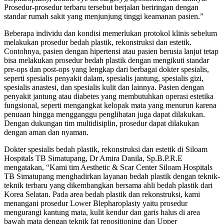
Prosedur-prosedur terbaru tersebut berjalan beriringan dengan
standar rumah sakit yang menjunjung tinggi keamanan pasien.”
Beberapa individu dan kondisi memerlukan protokol klinis sebelum
melakukan prosedur bedah plastik, rekonstruksi dan estetik.
Contohnya, pasien dengan hipertensi atau pasien berusia lanjut tetap
bisa melakukan prosedur bedah plastik dengan mengikuti standar
pre-ops dan post-ops yang lengkap dari berbagai dokter spesialis,
seperti spesialis penyakit dalam, spesialis jantung, spesialis gizi,
spesialis anastesi, dan spesialis kulit dan lainnya. Pasien dengan
penyakit jantung atau diabetes yang membutuhkan operasi estetika
fungsional, seperti mengangkat kelopak mata yang menurun karena
penuaan hingga mengganggu penglihatan juga dapat dilakukan.
Dengan dukungan tim multidisiplin, prosedur dapat dilakukan
dengan aman dan nyaman.
Dokter spesialis bedah plastik, rekonstruksi dan estetik di Siloam
Hospitals TB Simatupang, Dr Amira Danila, Sp.B.P.R.E
mengatakan, “Kami tim Aesthetic & Scar Center Siloam Hospitals
TB Simatupang menghadirkan layanan bedah plastik dengan teknik-
teknik terbaru yang dikembangkan bersama ahli bedah plastik dari
Korea Selatan. Pada area bedah plastik dan rekonstruksi, kami
menangani prosedur Lower Blepharoplasty yaitu prosedur
mengurangi kantung mata, kulit kendur dan garis halus di area
bawah mata dengan teknik fat repositioning dan Upper