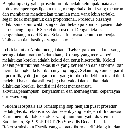
Blepharoplasty yaitu prosedur untuk bedah kelompak mata atas
untuk mempertegas lipatan mata, memperbaiki kulit yang menurun,
dan membantu menciptakan tampilan mata yang lebih terbuka,
segar, tidak mengantuk dan proporsional. Prosedur biasanya
dilakukan dalam waktu singkat dan beberapa kondisi, pasien tidak
harus menginap di RS setelah prosedur. Dengan teknik
pengembangan dari Korea Selatan ini, masa pemulihan menjadi
lebih cepat dan hasilnya sangat alami.”
Lebih lanjut dr Amira mengatakan, “Beberapa kondisi kulit yang
sering dialami namun belum banyak orang yang merasa perlu
melakukan koreksi adalah keloid dan parut hipertrofik. Keloid
adalah pertumbuhan bekas luka yang berlebihan dan abnormal dan
memiliki tingkat kekambuhan yang tinggi. Selain itu, kondisi parut
hipertrofik, yaitu jaringan parut yang tumbuh berlebihan tetapi tidak
melebihi batas luka aslinya juga banyak dialami. Jika tidak
dilakukan koreksi, kondisi ini dapat mengganggu
aktvitias/penampilan, kenyamanan dan memengaruhi kepercayaa
diri seseorang.”
“Siloam Hospitals TB Simatupang siap menjadi pusat prosedur
bedah plastik, rekonstruksi dan estetik yang terdepan di Indonesia.
Kami memiliki dokter-dokter yang mumpuni yaitu dr. Gentur
Sudjatmiko, SpB, SpB.P.R.E (K) Spesialis Bedah Plastik
Rekonstruksi dan Estetik yang sangat dihormati di bidang ini dan