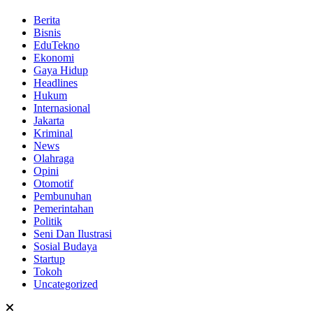
Berita
Bisnis
EduTekno
Ekonomi
Gaya Hidup
Headlines
Hukum
Internasional
Jakarta
Kriminal
News
Olahraga
Opini
Otomotif
Pembunuhan
Pemerintahan
Politik
Seni Dan Ilustrasi
Sosial Budaya
Startup
Tokoh
Uncategorized