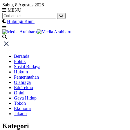
Skip
Sabtu, 8 Agustus 2026
to
MENU
content
Hubungi Kami
Beranda
Politik
Sosial Budaya
Hukum
Pemerintahan
Olahraga
EduTekno
Opini
Gaya Hidup
Tokoh
Ekonomi
Jakarta
Kategori