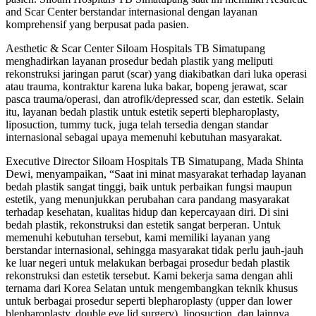
and Scar Center berstandar internasional dengan layanan
komprehensif yang berpusat pada pasien.
Aesthetic & Scar Center Siloam Hospitals TB Simatupang
menghadirkan layanan prosedur bedah plastik yang meliputi
rekonstruksi jaringan parut (scar) yang diakibatkan dari luka operasi
atau trauma, kontraktur karena luka bakar, bopeng jerawat, scar
pasca trauma/operasi, dan atrofik/depressed scar, dan estetik. Selain
itu, layanan bedah plastik untuk estetik seperti blepharoplasty,
liposuction, tummy tuck, juga telah tersedia dengan standar
internasional sebagai upaya memenuhi kebutuhan masyarakat.
Executive Director Siloam Hospitals TB Simatupang, Mada Shinta
Dewi, menyampaikan, “Saat ini minat masyarakat terhadap layanan
bedah plastik sangat tinggi, baik untuk perbaikan fungsi maupun
estetik, yang menunjukkan perubahan cara pandang masyarakat
terhadap kesehatan, kualitas hidup dan kepercayaan diri. Di sini
bedah plastik, rekonstruksi dan estetik sangat berperan. Untuk
memenuhi kebutuhan tersebut, kami memiliki layanan yang
berstandar internasional, sehingga masyarakat tidak perlu jauh-jauh
ke luar negeri untuk melakukan berbagai prosedur bedah plastik
rekonstruksi dan estetik tersebut. Kami bekerja sama dengan ahli
ternama dari Korea Selatan untuk mengembangkan teknik khusus
untuk berbagai prosedur seperti blepharoplasty (upper dan lower
blepharoplasty, double eye lid surgery), liposuction, dan lainnya.