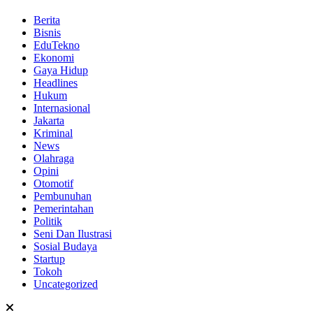
Berita
Bisnis
EduTekno
Ekonomi
Gaya Hidup
Headlines
Hukum
Internasional
Jakarta
Kriminal
News
Olahraga
Opini
Otomotif
Pembunuhan
Pemerintahan
Politik
Seni Dan Ilustrasi
Sosial Budaya
Startup
Tokoh
Uncategorized