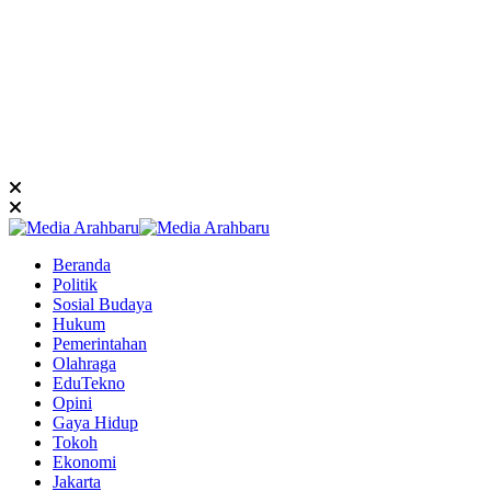
Beranda
Politik
Sosial Budaya
Hukum
Pemerintahan
Olahraga
EduTekno
Opini
Gaya Hidup
Tokoh
Ekonomi
Jakarta