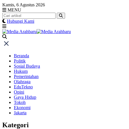
Skip
Kamis, 6 Agustus 2026
to
MENU
content
Hubungi Kami
Beranda
Politik
Sosial Budaya
Hukum
Pemerintahan
Olahraga
EduTekno
Opini
Gaya Hidup
Tokoh
Ekonomi
Jakarta
Kategori