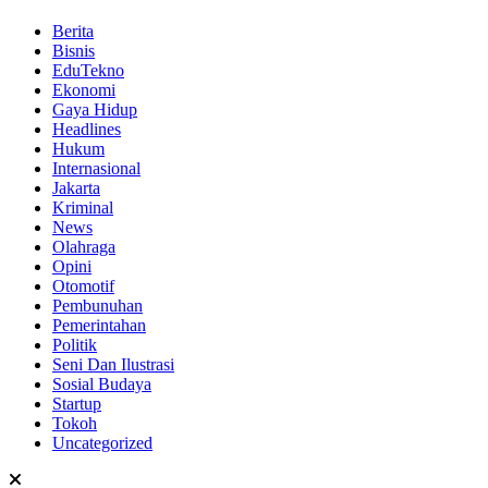
Berita
Bisnis
EduTekno
Ekonomi
Gaya Hidup
Headlines
Hukum
Internasional
Jakarta
Kriminal
News
Olahraga
Opini
Otomotif
Pembunuhan
Pemerintahan
Politik
Seni Dan Ilustrasi
Sosial Budaya
Startup
Tokoh
Uncategorized