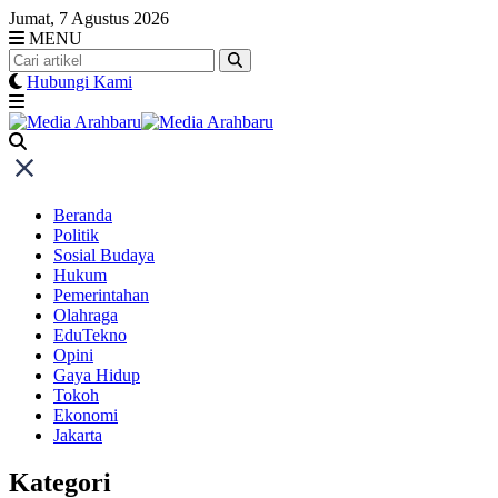
Skip
Jumat, 7 Agustus 2026
to
MENU
content
Hubungi Kami
Beranda
Politik
Sosial Budaya
Hukum
Pemerintahan
Olahraga
EduTekno
Opini
Gaya Hidup
Tokoh
Ekonomi
Jakarta
Kategori