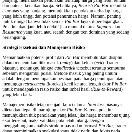
panjang, menandakan penolakan terhadap harga yang lebih rendah
dan potensi kenaikan harga. Sebaliknya,
Bearish Pin Bar
memiliki
ekor atas yang panjang, menunjukkan penolakan terhadap harga
yang lebih tinggi dan potensi penurunan harga. Namun, penting
untuk diingat bahwa tidak semua
Pin Bar
layak diperdagangkan.
Pola ini akan jauh lebih efektif jika muncul di area
Support
atau
Resistance
yang kuat, atau searah dengan tren dominan yang sedang
berlangsung.
Strategi Eksekusi dan Manajemen Risiko
Memanfaatkan potensi profit dari
Pin Bar
membutuhkan disiplin
dalam menentukan titik masuk (
entry
) dan keluar (
exit
). Trader
biasanya menunggu hingga
candlestick
tersebut tertutup sempurna
sebelum mengambil posisi. Metode masuk yang paling umum
adalah dengan menempatkan pesanan pada harga penutupan atau
menunggu
retracement
(koreksi) kecil ke area tengah ekor
Pin Bar
untuk mendapatkan rasio risiko dan imbal hasil (
Risk-to-Reward
)
yang lebih baik.
Manajemen risiko tetap menjadi kunci utama.
Stop loss
biasanya
diletakkan tepat di luar ujung ekor
Pin Bar
. Karena pola ini
menunjukkan titik penolakan yang jelas, jika harga menembus ujung
ekor tersebut, maka validitas pola telah hilang. Dengan
menggabungkan analisis struktur pasar dan formasi
Pin Bar
, trader
dapat meminimalkan spekulasi yang tidak perlu dan fokus pada