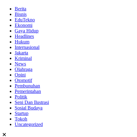
Berita
Bisnis
EduTekno
Ekonomi
Gaya Hidup
Headlines
Hukum
Internasional
Jakarta
Kriminal
News
Olahraga
Opini
Otomotif
Pembunuhan
Pemerintahan
Politik
Seni Dan Ilustrasi
Sosial Budaya
Startup
Tokoh
Uncategorized