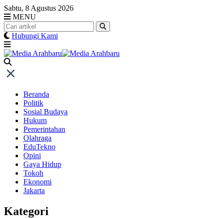
Skip
Sabtu, 8 Agustus 2026
to
MENU
content
Hubungi Kami
Beranda
Politik
Sosial Budaya
Hukum
Pemerintahan
Olahraga
EduTekno
Opini
Gaya Hidup
Tokoh
Ekonomi
Jakarta
Kategori