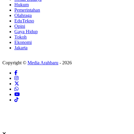
Hukum
Pemerintahan
Olahraga
EduTekno
Opini
Gaya Hidup
Tokoh
Ekonomi
Jakarta
Copyright ©
Media Arahbaru
- 2026