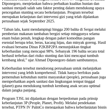
Diponegoro, menjelaskan bahwa perbaikan kualitas hunian dan
sanitasi menjadi salah satu faktor penting dalam mendukung upaya
pencegahan stunting secara berkelanjutan. Program tersebut
merupakan kelanjutan dari intervensi gizi yang telah dijalankan
perusahaan sejak September 2025.
“Tahun lalu, kami mendampingi hingga 200 balita di Sergai melalui
pemberian makanan tambahan bergizi setiap minggunya selama
enam bulan penuh, lengkap dengan paket komoditas pangan
esensial berupa telur, beras, kacang hijau, dan minyak goreng. Hasil
evaluasi bersama Dinas P2KBP2PA menunjukkan tingkat
keberhasilan yang mencapai 98%. Sebanyak 196 balita secara total
berhasil terbebas dari risiko stunting dan kini mencapai tumbuh
kembang ideal,” ujar Ahmad Diponegoro dalam sambutannya.
Keberhasilan tersebut mendorong perusahaan untuk melanjutkan
intervensi yang lebih komprehensif. Tidak hanya berfokus pada
pemenuhan kebutuhan nutrisi masyarakat (people), perusahaan juga
memperhatikan aspek sanitasi dan lingkungan tempat tinggal
(planet) guna mendukung tumbuh kembang anak secara optimal
dalam jangka panjang.
Program TJSL ini dijalankan dengan berpedoman pada prinsip
keberlanjutan 3P (People, Planet, Profit). Melalui pendekatan
tersebut, PTPN IV PalmCo menegaskan bahwa keberlanjutan bisnis