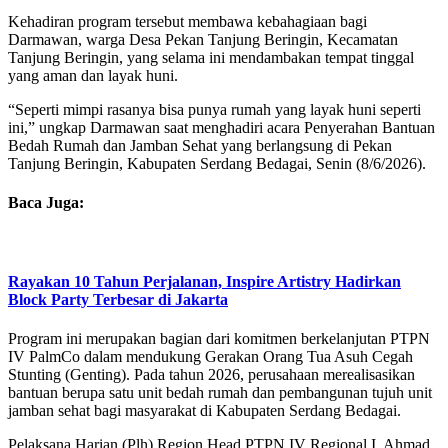
Kehadiran program tersebut membawa kebahagiaan bagi
Darmawan, warga Desa Pekan Tanjung Beringin, Kecamatan
Tanjung Beringin, yang selama ini mendambakan tempat tinggal
yang aman dan layak huni.
“Seperti mimpi rasanya bisa punya rumah yang layak huni seperti
ini,” ungkap Darmawan saat menghadiri acara Penyerahan Bantuan
Bedah Rumah dan Jamban Sehat yang berlangsung di Pekan
Tanjung Beringin, Kabupaten Serdang Bedagai, Senin (8/6/2026).
Baca Juga:
Rayakan 10 Tahun Perjalanan, Inspire Artistry Hadirkan
Block Party Terbesar di Jakarta
Program ini merupakan bagian dari komitmen berkelanjutan PTPN
IV PalmCo dalam mendukung Gerakan Orang Tua Asuh Cegah
Stunting (Genting). Pada tahun 2026, perusahaan merealisasikan
bantuan berupa satu unit bedah rumah dan pembangunan tujuh unit
jamban sehat bagi masyarakat di Kabupaten Serdang Bedagai.
Pelaksana Harian (Plh) Region Head PTPN IV Regional I, Ahmad