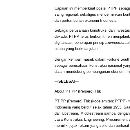
Capaian ini memperkuat posisi PTPP sebagai
saing regional, sekaligus mencerminkan kon
dan pertumbuhan ekonomi Indonesia.
Sebagai perusahaan konstruksi dan investasi
dekade, PTPP terus berkomitmen menjalankan
digitalisasi, penerapan prinsip
Environmental
usaha yang berkelanjutan.
Dengan kembali masuk dalam Fortune South
sebagai perusahaan konstruksi nasional yang 
dalam mendukung pembangunan ekonomi In
—SELESAI—
About PT PP (Persero) Tbk
PT PP (Persero) Tbk (kode emiten: PTPP) m
Indonesia yang berdiri sejak tahun 1953. Saat 
dari Upstream, Middlestream sampai dengan D
Jasa Konstruksi, Engineering, Procurement 
memiliki jejak rekam yang solid dan berhas