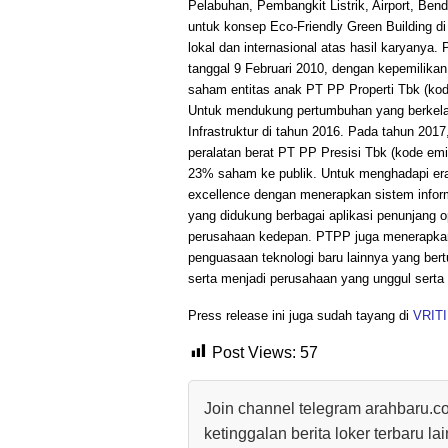
Pelabuhan, Pembangkit Listrik, Airport, Be
untuk konsep Eco-Friendly Green Building 
lokal dan internasional atas hasil karyany
tanggal 9 Februari 2010, dengan kepemilik
saham entitas anak PT PP Properti Tbk (ko
Untuk mendukung pertumbuhan yang berkelan
Infrastruktur di tahun 2016. Pada tahun 2017
peralatan berat PT PP Presisi Tbk (kode em
23% saham ke publik. Untuk menghadapi era 
excellence dengan menerapkan sistem infor
yang didukung berbagai aplikasi penunjang 
perusahaan kedepan. PTPP juga menerapkan 
penguasaan teknologi baru lainnya yang bert
serta menjadi perusahaan yang unggul serta 
Press release ini juga sudah tayang di
VRIT
Post Views:
57
Join channel telegram arahbaru.c
ketinggalan berita loker terbaru la