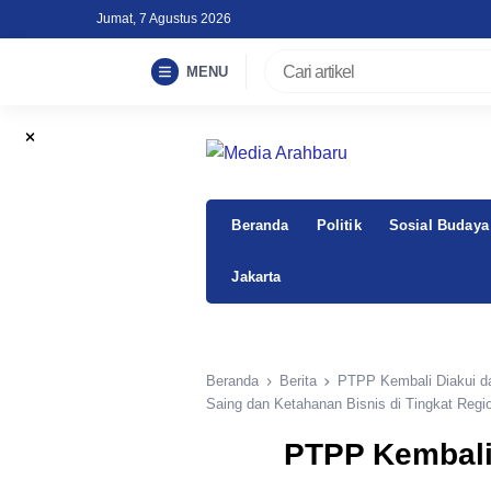
Skip
Jumat, 7 Agustus 2026
to
content
MENU
Beranda
Politik
Sosial Budaya
Jakarta
Beranda
Berita
PTPP Kembali Diakui d
Saing dan Ketahanan Bisnis di Tingkat Regi
PTPP Kembali