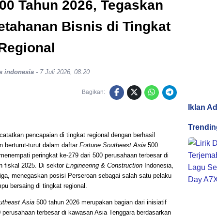
500 Tahun 2026, Tegaskan
tahanan Bisnis di Tingkat
Regional
s indonesia
-
7 Juli 2026, 08:20
Bagikan:
Iklan A
Trendin
tatkan pencapaian di tingkat regional dengan berhasil
 berturut-turut dalam daftar
Fortune Southeast Asia
500.
enempati peringkat ke-279 dari 500 perusahaan terbesar di
 fiskal 2025. Di sektor
Engineering & Construction
Indonesia,
iga, menegaskan posisi Perseroan sebagai salah satu pelaku
u bersaing di tingkat regional.
utheast Asia
500 tahun 2026 merupakan bagian dari inisiatif
 perusahaan terbesar di kawasan Asia Tenggara berdasarkan