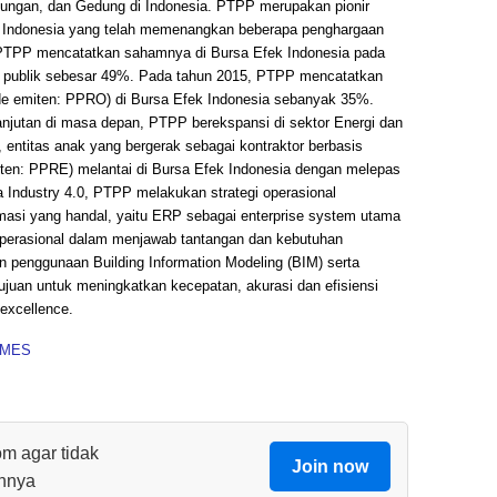
ndungan, dan Gedung di Indonesia. PTPP merupakan pionir
di Indonesia yang telah memenangkan beberapa penghargaan
a. PTPP mencatatkan sahamnya di Bursa Efek Indonesia pada
an publik sebesar 49%. Pada tahun 2015, PTPP mencatatkan
de emiten: PPRO) di Bursa Efek Indonesia sebanyak 35%.
jutan di masa depan, PTPP berekspansi di sektor Energi dan
, entitas anak yang bergerak sebagai kontraktor berbasis
iten: PPRE) melantai di Bursa Efek Indonesia dengan melepas
Industry 4.0, PTPP melakukan strategi operasional
masi yang handal, yaitu ERP sebagai enterprise system utama
operasional dalam menjawab tantangan dan kebutuhan
penggunaan Building Information Modeling (BIM) serta
ujuan untuk meningkatkan kecepatan, akurasi dan efisiensi
excellence.
IMES
om agar tidak
Join now
innya