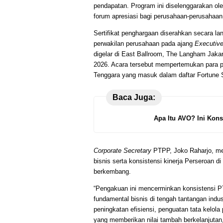
pendapatan. Program ini diselenggarakan ol
forum apresiasi bagi perusahaan-perusahaan
Sertifikat penghargaan diserahkan secara l
perwakilan perusahaan pada ajang
Executive
digelar di East Ballroom, The Langham Jakar
2026. Acara tersebut mempertemukan para pi
Tenggara yang masuk dalam daftar Fortune 
Baca Juga:
Apa Itu AVO? Ini Kons
Corporate Secretary
PTPP, Joko Raharjo, m
bisnis serta konsistensi kinerja Perseroan di
berkembang.
“Pengakuan ini mencerminkan konsistensi P
fundamental bisnis di tengah tantangan indu
peningkatan efisiensi, penguatan tata kelola
yang memberikan nilai tambah berkelanjutan,