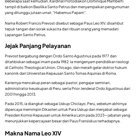
Beberapa saat kemudian, Kardinal Protodiakon Dominique Mamberti
tampil di balkon Basilika Santo Petrus dan menyampaikan pengumuman
yang ditunggu jutaan umat: “Habemus Papam”.
Nama Robert Francis Prevost disebut sebagai Paus Leo XIV, disambut
tepuk tangan dan sorak sukacita dari ribuan orang yang memadati
Lapangan Santo Petrus.
Jejak Panjang Pelayanan
Prevost bergabung dengan Ordo Santo Agustinus pada 1977 dan
ditahbiskan sebagai imam pada 1982. Ia mengenyam pendidikan teologi
di Catholic Theological Union, Chicago, dan meraih gelar doktor hukum
kanonik dari Universitas Kepausan Santo Tomas Aquinas di Roma.
Kariernya mencakup peran sebagai pastor, pengajar seminari,
administrator keuskupan di Peru, serta Prior Jenderal Ordo Agustinus dari
2001 hingga 2013.
Pada 2015, ia diangkat sebagai Uskup Chiclayo, Peru, sebelum akhirnya
dipercaya memimpin Dikasteri untuk Para Uskup dan menjabat sebagai
Presiden Komisi Kepausan untuk Amerika Latin pada 2023—jabatan yang
menunjukkan kepercayaan besar dari Paus Fransiskus terhadapnya.
Makna Nama Leo XIV