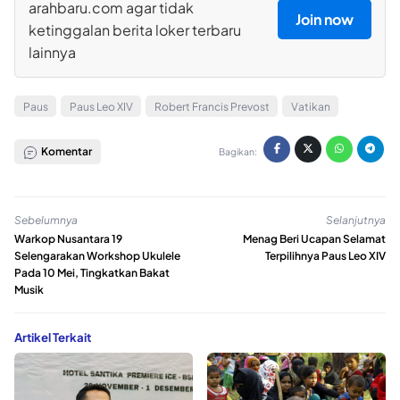
arahbaru.com agar tidak
Join now
ketinggalan berita loker terbaru
lainnya
Paus
Paus Leo XIV
Robert Francis Prevost
Vatikan
Komentar
Bagikan:
Sebelumnya
Selanjutnya
Warkop Nusantara 19
Menag Beri Ucapan Selamat
Selengarakan Workshop Ukulele
Terpilihnya Paus Leo XIV
Pada 10 Mei, Tingkatkan Bakat
Musik
Artikel Terkait