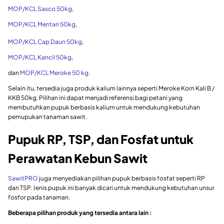
MOP/KCL Sasco 50kg
,
MOP/KCL Mentari 50kg
,
MOP/KCL Cap Daun 50kg
,
MOP/KCL Kancil 50kg
,
dan
MOP/KCL Meroke 50 kg
.
Selain itu, tersedia juga produk kalium lainnya seperti Meroke Korn Kali B /
KKB 50kg. Pilihan ini dapat menjadi referensi bagi petani yang
membutuhkan pupuk berbasis kalium untuk mendukung kebutuhan
pemupukan tanaman sawit.
Pupuk RP, TSP, dan Fosfat untuk
Perawatan Kebun Sawit
SawitPRO
juga menyediakan pilihan pupuk berbasis fosfat seperti RP
dan TSP. Jenis pupuk ini banyak dicari untuk mendukung kebutuhan unsur
fosfor pada tanaman.
Beberapa pilihan produk yang tersedia antara lain :