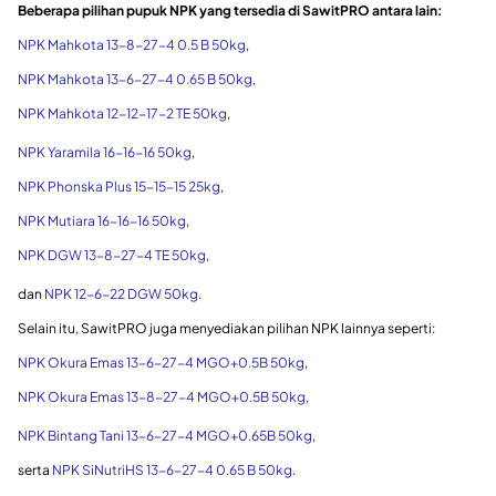
Beberapa pilihan pupuk NPK yang tersedia di SawitPRO antara lain:
NPK Mahkota 13-8-27-4 0.5 B 50kg
,
NPK Mahkota 13-6-27-4 0.65 B 50kg
,
NPK Mahkota 12-12-17-2 TE 50kg
,
NPK Yaramila 16-16-16 50kg
,
NPK Phonska Plus 15-15-15 25kg
,
NPK Mutiara 16-16-16 50kg
,
NPK DGW 13-8-27-4 TE 50kg
,
dan
NPK 12-6-22 DGW 50kg
.
Selain itu, SawitPRO juga menyediakan pilihan NPK lainnya seperti:
NPK Okura Emas 13-6-27-4 MGO+0.5B 50kg
,
NPK Okura Emas 13-8-27-4 MGO+0.5B 50kg
,
NPK Bintang Tani 13-6-27-4 MGO+0.65B 50kg
,
serta
NPK SiNutriHS 13-6-27-4 0.65 B 50kg
.