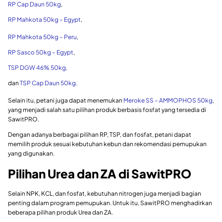
RP Cap Daun 50kg
,
RP Mahkota 50kg – Egypt
,
RP Mahkota 50kg – Peru
,
RP Sasco 50kg – Egypt
,
TSP DGW 46% 50kg,
dan
TSP Cap Daun 50kg
.
Selain itu, petani juga dapat menemukan
Meroke SS – AMMOPHOS 50kg
,
yang menjadi salah satu pilihan produk berbasis fosfat yang tersedia di
SawitPRO.
Dengan adanya berbagai pilihan RP, TSP, dan fosfat, petani dapat
memilih produk sesuai kebutuhan kebun dan rekomendasi pemupukan
yang digunakan.
Pilihan Urea dan ZA di SawitPRO
Selain NPK, KCL, dan fosfat, kebutuhan nitrogen juga menjadi bagian
penting dalam program pemupukan. Untuk itu, SawitPRO menghadirkan
beberapa pilihan produk Urea dan ZA.