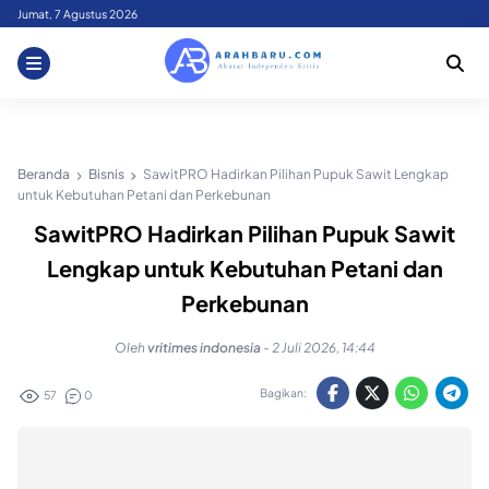
Skip
Jumat, 7 Agustus 2026
to
content
Beranda
Bisnis
SawitPRO Hadirkan Pilihan Pupuk Sawit Lengkap
untuk Kebutuhan Petani dan Perkebunan
SawitPRO Hadirkan Pilihan Pupuk Sawit
Lengkap untuk Kebutuhan Petani dan
Perkebunan
Oleh
vritimes indonesia
-
2 Juli 2026, 14:44
Bagikan:
57
0