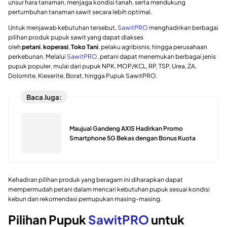
unsur hara tanaman, menjaga kondisi tanah, serta mendukung
pertumbuhan tanaman sawit secara lebih optimal.
Untuk menjawab kebutuhan tersebut,
SawitPRO
menghadirkan berbagai
pilihan produk pupuk sawit yang dapat diakses
oleh
petani
,
koperasi
,
Toko Tani
, pelaku agribisnis, hingga perusahaan
perkebunan. Melalui
SawitPRO
, petani dapat menemukan berbagai jenis
pupuk populer, mulai dari pupuk NPK, MOP/KCL, RP, TSP, Urea, ZA,
Dolomite, Kieserite, Borat, hingga Pupuk SawitPRO.
Baca Juga:
Maujual Gandeng AXIS Hadirkan Promo
Smartphone 5G Bekas dengan Bonus Kuota
Kehadiran pilihan produk yang beragam ini diharapkan dapat
mempermudah petani dalam mencari kebutuhan pupuk sesuai kondisi
kebun dan rekomendasi pemupukan masing-masing.
Pilihan Pupuk
SawitPRO
untuk